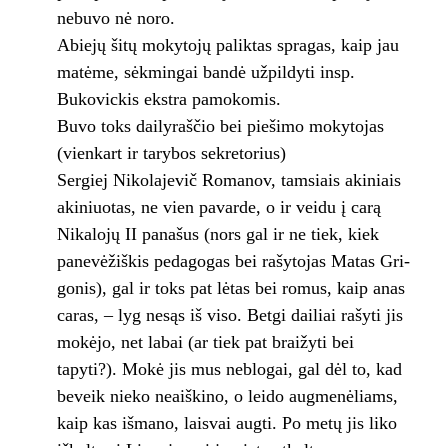
nebuvo nė noro.
Abiejų šitų mokytojų paliktas spragas, kaip jau
matėme, sėkmingai bandė užpildyti insp.
Bukovickis ekstra pamokomis.
Buvo toks dailyraščio bei piešimo moky­tojas
(vienkart ir tarybos sekretorius)
Sergiej Nikolajevič Romanov, tamsiais akiniais
aki­niuotas, ne vien pavarde, o ir veidu į carą
Nikalojų II panašus (nors gal ir ne tiek, kiek
panevėžiškis pedagogas bei rašytojas Matas Gri­
gonis), gal ir toks pat lėtas bei romus, kaip anas
caras, – lyg nesąs iš viso. Betgi dailiai rašyti jis
mokėjo, net labai (ar tiek pat brai­žyti bei
tapyti?). Mokė jis mus neblogai, gal dėl to, kad
beveik nieko neaiškino, o leido aug­menėliams,
kaip kas išmano, laisvai augti. Po metų jis liko