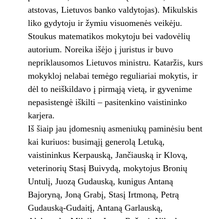
atstovas, Lietuvos banko valdytojas). Mikulskis
liko gydytoju ir žymiu visuomenės veikėju.
Stoukus matema­tikos mokytoju bei vadovėlių
autorium. Norei­ka išėjo į juristus ir buvo
nepriklausomos Lie­tuvos ministru. Kataržis, kurs
mokykloj nela­bai temėgo reguliariai mokytis, ir
dėl to neiškildavo į pirmąją vietą, ir gyvenime
nepasi­stengė iškilti – pasitenkino vaistininko
karjera.
Iš šiaip jau įdomesnių asmeniukų paminė­siu bent
kai kuriuos: busimąjį generolą Letuką,
vaistininkus Kerpauską, Jančiauską ir Klovą,
veterinorių Stasį Buivydą, mokytojus Bronių
Untulį, Juozą Gudauską, kunigus An­taną
Bajoryną, Joną Grabį, Stasį Irtmoną, Petrą
Gudauską-Gudaitį, Antaną Garlauską,