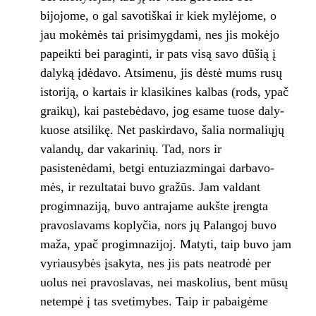
bijojome, o gal sa­votiškai ir kiek mylėjome, o
jau mokėmės tai prisimygdami, nes jis mokėjo
papeikti bei pa­raginti, ir pats visą savo dūšią į
dalyką įdėda­vo. Atsimenu, jis dėstė mums rusų
istoriją, o kartais ir klasikines kalbas (rods, ypač
grai­kų), kai pastebėdavo, jog esame tuose daly­
kuose atsilikę. Net paskirdavo, šalia norma­liųjų
valandų, dar vakarinių. Tad, nors ir
pasistenėdami, betgi entuziazmingai darbavo­
mės, ir rezultatai buvo gražūs. Jam valdant
progimnaziją, buvo antrajame aukšte įrengta
pravoslavams koplyčia, nors jų Palangoj buvo
maža, ypač progimnazijoj. Matyti, taip buvo jam
vyriausybės įsakyta, nes jis pats neatrodė per
uolus nei pravoslavas, nei maskolius, bent mūsų
netempė į tas svetimybes. Taip ir pabai­gėme