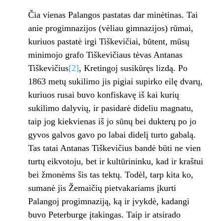
Čia vienas Palangos pastatas dar minėti­nas. Tai
anie progimnazijos (vėliau gimna­zijos) rūmai,
kuriuos pastatė irgi Tiškevičiai, būtent, mūsų
minimojo grafo Tiškevičiaus tėvas Antanas
Tiškevičius
[2]
, Kretingoj susikū­ręs lizdą. Po
1863 metų sukilimo jis pigiai su­pirko eilę dvarų,
kuriuos rusai buvo konfiska­vę iš kai kurių
sukilimo dalyvių, ir pasidarė dideliu magnatu,
taip jog kiekvienas iš jo sū­nų bei dukterų po jo
gyvos galvos gavo po la­bai didelį turto gabalą.
Tas tatai Antanas Tiškevičius bandė būti ne vien
turtų eikvoto­ju, bet ir kultūrininku, kad ir kraštui
bei žmo­nėms šis tas tektų. Todėl, tarp kita ko,
suma­nė jis Žemaičių pietvakariams įkurti
Palangoj progimnaziją, ką ir įvykdė, kadangi
buvo Pe­terburge įtakingas. Taip ir atsirado