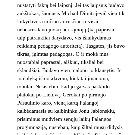
nustatyti faktą bei laipsnį. Jei tas laipsnis būdavo
aukštokas, šaunusis Michail Dimitrijevič vien tik
laikydavos rimčiau ar rūsčiau ir visai
nebekrėsdavo juokų nei są­mojų (ką paprastai
taip patraukliai darydavo, vis išlaikydamas
reikiamą pedagogo autorite­tą). Tasgatės, jis buvo
tikras, įgimtas pedago­gas. O ir mokė mus
nuostabiai paprastai, aiš­kiai, tiksliai bei
sklandžiai. Būdavo vien malo­nu jo klausytis. Ir
jo dalyką išmokdavom, kiek tai įmanoma,
tobulai. Nesistebiu, kad jo gar­sas pasklido
platokai po Lietuvą. Gerokai po pirmojo
Pasaulinio karo, vieną kartą Palangoj
kalbėdamasis su kalbininku Jonu Jablonskiu,
prisiminus mudviem senųjų laikų Palangos
progimnaziją, nustebau, kaip šiltai mūsų di­dysis