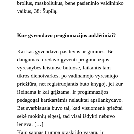
brolius, maskoliukus, bene pasieninio valdininko
vaikus, 38: Šupilą.
Kur gyvendavo progimnazijos auklėtiniai?
Kai kas gyvendavo pas tėvus ar gimines. Bet
daugumas turėdavo gyventi progimnazijos
vyresnybės leistuose butuose, laikantis tam
tikros dienotvarkės, po vadinamojo vyresnio­jo
priežiūra, net registruojantis buto knygoj, jei kur
išeinama ir kai grįžtama. Ir progimna­zijos
pedagogai kartkartėmis nelauktai apsi­lankydavo.
Bet svarbiausia buvo tai, kad vi­suomenė griežtai
sekė mokinių elgesį, tad vi­sai išdykti nebuvo
lengva. […]
Kaip sapnas trumpa praskrido vasara, ir