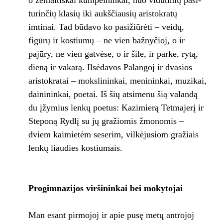
o že­maitiškai kumpelninkai, nuo vidutinių pasi­
turinčių klasių iki aukščiausių aristokratų
imtinai. Tad būdavo ko pasižiūrėti – veidų,
figūrų ir kostiumų – ne vien bažnyčioj, o ir
pajūry, ne vien gatvėse, o ir šile, ir parke, ry­tą,
dieną ir vakarą. Ilsėdavos Palangoj ir dva­sios
aristokratai – mokslininkai, menininkai, muzikai,
dainininkai, poetai. Iš šių atsimenu šią valandą
du įžymius lenkų poetus: Kazi­mierą Tetmajerį ir
Steponą Rydlį su jų gra­žiomis žmonomis –
dviem kaimietėm sese­rim, vilkėjusiom gražiais
lenkų liaudies kos­tiumais.
Progimnazijos viršininkai bei mokytojai
Man esant pirmojoj ir apie pusę metų antrojoj