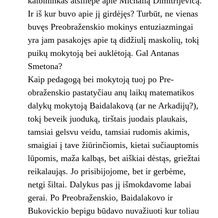
kalbininkas atsiliepė apie Michailą Dimitrijevičą.
Ir iš kur buvo apie jį girdėjęs? Turbūt, ne vienas
buvęs Preobraženskio mokinys entuziazmingai
yra jam pasakojęs apie tą didžiulį maskolių, tokį
puikų mokyto­ją bei auklėtoją. Gal Antanas
Smetona?
Kaip pedagogą bei mokytoją tuoj po Pre­
obraženskio pastatyčiau anų laikų matemati­kos
dalykų mokytoją Baidalakovą (ar ne Ar­kadijų?),
tokį beveik juoduką, tirštais juodais plaukais,
tamsiai gelsvu veidu, tamsiai rudomis akimis,
smaigiai į tave žiūrinčiomis, kietai sučiauptomis
lūpomis, maža kalbąs, bet aiškiai dėstąs, griežtai
reikalaująs. Jo prisibi­jojome, bet ir gerbėme,
netgi šiltai. Dalykus pas jį išmokdavome labai
gerai. Po Preobraženskio, Baidalakovo ir
Bukovickio bepigu bū­davo nuvažiuoti kur toliau