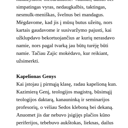
simpatin­gas vyras, nedaugkalbis, taktingas,
nesmulk-meniškas, švelnus bei mandagus.
Mėgdavome, kad jis į mūsų butus užeitų, nors
kartais gau­davome ir susivaržymo pajusti, kai
užklupda­vo bekortuojančius ar kurių nerasdavo
namie, nors pagal tvarką jau būtų turėję būti
namie. Tačiau Zajic mokėdavo, kur reikiant,
užsi­merkti.
Kapelionas Genys
Kai įstojau į pirmąją klasę, radau kape­lioną kun.
Kazimierą Genį, teologijos magist­rą, būsimąjį
teologijos daktarą, kanauninką ir seminarijos
profesorių, o vėliau Sedos kleboną bei dekaną.
Anuomet jis dar nebuvo įsigijęs plačios kūno
periferijos, tebebuvo aukštokas, lieknas, dailus