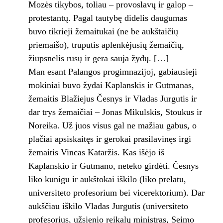
Mozės tikybos, toliau – provoslavų ir galop –
protestantų. Pagal tautybę didelis daugumas
buvo tikrieji žemaitukai (ne be aukštaičių
priemaišo), truputis aplenkėjusių žemaičių,
žiupsnelis rusų ir gera sauja žydų. […]
Man esant Palangos progimnazijoj, ga­biausieji
mokiniai buvo žydai Kaplanskis ir Gutmanas,
žemaitis Blažiejus Česnys ir Vla­das Jurgutis ir
dar trys žemaičiai – Jonas Mi­kulskis, Stoukus ir
Noreika. Už juos visus gal ne mažiau gabus, o
plačiai apsiskaitęs ir gero­kai prasilavinęs irgi
žemaitis Vincas Kataržis. Kas išėjo iš
Kaplanskio ir Gutmano, neteko girdėti. Česnys
liko kunigu ir aukštokai iškilo (liko prelatu,
universiteto profesorium bei vicerektorium). Dar
aukščiau iškilo Vladas Jurgutis (universiteto
profesorius, užsienio reikalų ministras, Seimo