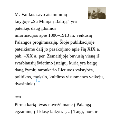
M. Vaitkus savo atsiminimų
knygoje „Su Minija į Baltiją“ yra
pateikęs daug įdomios
informacijos apie 1886–1913 m. veikusią
Palangos progimnaziją. Šioje publikacijoje
pateikiame dalį jo pasakojimo apie šią XIX a.
pab. –XX a. per. Žemaitijoje buvusią vieną iš
svarbiausių švietimo įstaigų, kurią yra baigę
daug žymių tarpukario Lietuvos valstybės,
politikos, mokslo, kultūros visuomenės veikėjų,
[1]
dvasininkų.
***
Pirmą kartą tėvas nuvežė mane į Palan­gą
egzaminų į I klasę laikyti. […] Taigi, nors ir