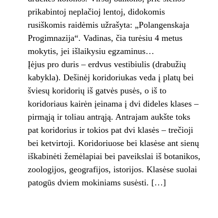
prikabintoj neplačioj lentoj, didokomis
rusiškomis raidėmis užrašyta: „Polangenskaja
Progimnazija“. Vadinas, čia turėsiu 4 metus
mokytis, jei išlaikysiu egzaminus…
Įėjus pro duris – erdvus vestibiulis (dra­bužių
kabykla). Dešinėj koridoriukas veda į platų bei
šviesų koridorių iš gatvės pusės, o iš to
koridoriaus kairėn įeinama į dvi dideles klases –
pirmąją ir toliau antrąją. Antrajam aukšte toks
pat koridorius ir tokios pat dvi klasės – trečioji
bei ketvirtoji. Koridoriuose bei klasėse ant sienų
iškabinėti žemėlapiai bei paveikslai iš botanikos,
zoologijos, geo­grafijos, istorijos. Klasėse suolai
patogūs dviem mokiniams susėsti. […]