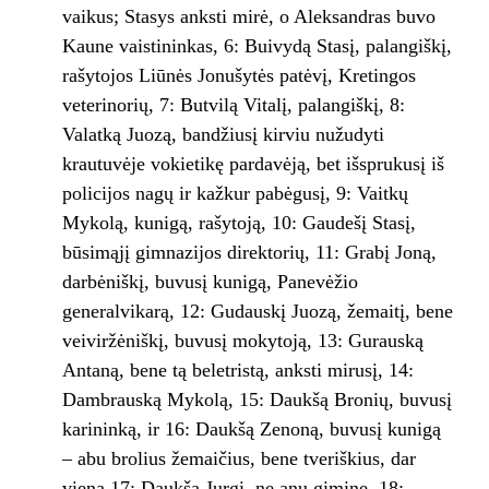
vaikus; Stasys anksti mirė, o Aleksandras buvo
Kaune vaistininkas, 6: Bui­vydą Stasį, palangiškį,
rašytojos Liūnės Jonušytės patėvį, Kretingos
veterinorių, 7: Butvilą Vitalį, palangiškį, 8:
Valatką Juozą, bandžiusį kirviu nužudyti
krautuvėje vokietikę parda­vėją, bet išsprukusį iš
policijos nagų ir kažkur pabėgusį, 9: Vaitkų
Mykolą, kunigą, rašytoją, 10: Gaudešį Stasį,
būsimąjį gimnazijos direktorių, 11: Grabį Joną,
darbėniškį, buvusį kunigą, Pane­vėžio
generalvikarą, 12: Gudauskį Juozą, že­maitį, bene
veiviržėniškį, buvusį mokytoją, 13: Gurauską
Antaną, bene tą beletristą, anksti mirusį, 14:
Dambrauską Mykolą, 15: Daukšą Bronių, buvusį
karininką, ir 16: Daukšą Zenoną, buvusį kunigą
– abu brolius žemaičius, bene tve­riškius, dar
vieną 17: Daukšą Jurgį, ne anų gi­minę, 18: