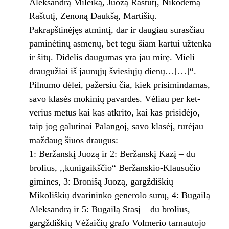
Aleksandrą Mileiką, Juozą Raštutį, Nikodemą
Raštutį, Zenoną Daukšą, Martišių.
Pakrapštinėjęs atmintį, dar ir daugiau surasčiau
pami­nėtinų asmenų, bet tegu šiam kartui užtenka
ir šitų. Didelis daugumas yra jau mirę. Mieli
draugužiai iš jaunųjų šviesiųjų dienų…[…]“.
Pil­numo dėlei, pažersiu čia, kiek prisimindamas,
savo klasės mokinių pavardes. Vėliau per ket­
verius metus kai kas atkrito, kai kas prisidėjo,
taip jog galutinai Palangoj, savo klasėj, turė­jau
maždaug šiuos draugus:
1: Beržanskį Juozą ir 2: Beržanskį Kazį – du
brolius, ,,kunigaikščio“ Beržanskio-Klausučio
gimines, 3: Bronišą Juozą, gargž­diškių
Mikoliškių dvarininko generolo sūnų, 4: Bugailą
Aleksandrą ir 5: Bugailą Stasį – du brolius,
gargždiškių Vėžaičių grafo Volmerio tarnautojo