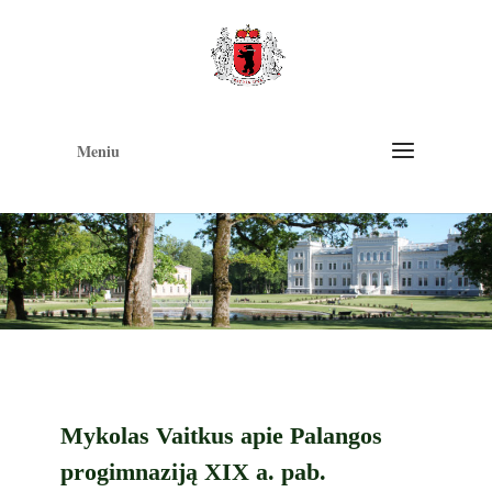
Op
too
Meniu
Mykolas Vaitkus apie Palangos
progimnaziją XIX a. pab.