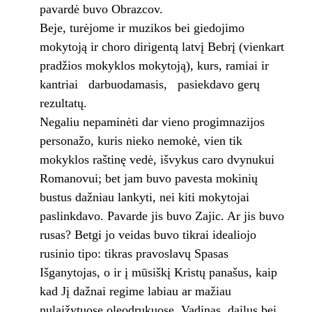
pavardė buvo Obrazcov.
Beje, turėjome ir muzikos bei giedojimo
mokytoją ir choro dirigentą latvį Bebrį (vien­kart
pradžios mokyklos mokytoją), kurs, ramiai ir
kantriai darbuodamasis, pasiekdavo gerų
rezultatų.
Negaliu nepaminėti dar vieno progimna­zijos
personažo, kuris nieko nemokė, vien tik
mokyklos raštinę vedė, išvykus caro dvynukui
Romanovui; bet jam buvo pavesta mokinių
bustus dažniau lankyti, nei kiti mokytojai
paslinkdavo. Pavarde jis buvo Zajic. Ar jis buvo
rusas? Betgi jo veidas buvo tikrai idealiojo
rusinio tipo: tikras pravoslavų Spasas
Išganytojas, o ir į mūsiškį Kristų panašus, kaip
kad Jį dažnai regime labiau ar mažiau
nulaižytuo­se oleodrukuose. Vadinas, dailus bei