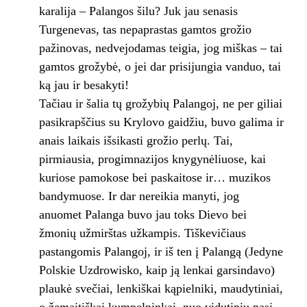
karalija – Palangos šilu? Juk jau senasis
Turgenevas, tas nepaprastas gamtos grožio
pažinovas, nedvejodamas teigia, jog miškas – tai
gamtos grožybė, o jei dar prisi­jungia vanduo, tai
ką jau ir besakyti!
Tačiau ir šalia tų grožybių Palangoj, ne per giliai
pasikrapščius su Krylovo gaidžiu, buvo galima ir
anais laikais išsikasti grožio perlų. Tai,
pirmiausia, progimnazijos knygy­nėliuose, kai
kuriose pamokose bei paskaito­se ir… muzikos
bandymuose. Ir dar nereikia manyti, jog
anuomet Palanga buvo jau toks Dievo bei
žmonių užmirštas užkampis. Tiškevičiaus
pastangomis Palangoj, ir iš ten į Palangą (Jedyne
Polskie Uzdrowisko, kaip ją lenkai garsindavo)
plaukė sve­čiai, lenkiškai kąpielniki, maudytiniai,