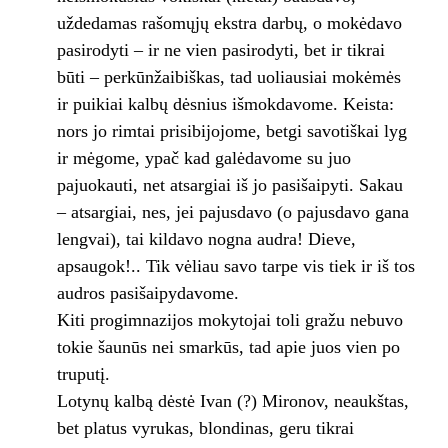
uždeda­mas rašomųjų ekstra darbų, o mokėdavo
pasirodyti – ir ne vien pasirodyti, bet ir tikrai
būti – perkūnžaibiškas, tad uoliausiai mokėmės
ir puikiai kalbų dėsnius išmokdavome. Keista:
nors jo rimtai prisibijojome, betgi savotiškai lyg
ir mėgome, ypač kad galėdavo­me su juo
pajuokauti, net atsargiai iš jo pasišaipyti. Sakau
– atsargiai, nes, jei pajusdavo (o pajusdavo gana
lengvai), tai kildavo nogna audra! Dieve,
apsaugok!.. Tik vėliau savo tar­pe vis tiek ir iš tos
audros pasišaipydavome.
Kiti progimnazijos mokytojai toli gražu nebuvo
tokie šaunūs nei smarkūs, tad apie juos vien po
truputį.
Lotynų kalbą dėstė Ivan (?) Mironov, ne­aukštas,
bet platus vyrukas, blondinas, geru tikrai