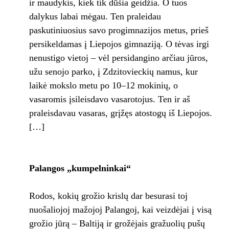
ir maudykis, kiek tik dūšia geidžia. O tuos
dalykus labai mėgau. Ten pra­leidau
paskutiniuosius savo progimnazijos metus, prieš
persikeldamas į Liepojos gimna­ziją. O tėvas irgi
nenustigo vietoj – vėl persidangino arčiau jūros,
užu senojo parko, į Zdzitovieckių namus, kur
laikė mokslo metu po 10–12 mokinių, o
vasaromis įsileisdavo va­sarotojus. Ten ir aš
praleisdavau vasaras, grį­žęs atostogų iš Liepojos.
[…]
Palangos „kumpelninkai“
Rodos, kokių grožio krislų dar besurasi toj
nuošaliojoj mažojoj Palangoj, kai veizdėjai į visą
grožio jūrą – Baltiją ir grožėjais gra­žuolių pušų