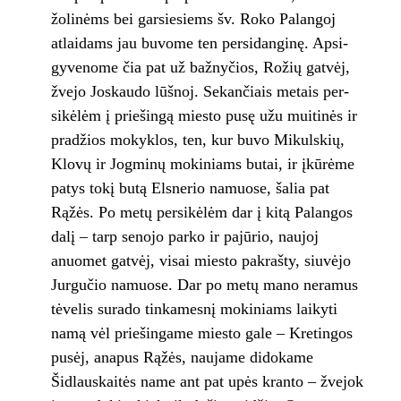
žolinėms bei garsiesiems šv. Roko Palangoj
atlaidams jau buvome ten persidanginę. Apsi­
gyvenome čia pat už bažnyčios, Rožių gatvėj,
žvejo Joskaudo lūšnoj. Sekančiais metais per­
sikėlėm į priešingą miesto pusę užu muitinės ir
pradžios mokyklos, ten, kur buvo Mikulskių,
Klovų ir Jogminų mokiniams butai, ir įkūrė­me
patys tokį butą Elsnerio namuose, šalia pat
Rąžės. Po metų persikėlėm dar į kitą Pa­langos
dalį – tarp senojo parko ir pajūrio, naujoj
anuomet gatvėj, visai miesto pakrašty, siuvėjo
Jurgučio namuose. Dar po metų mano neramus
tėvelis surado tinkamesnį mokiniams laikyti
namą vėl priešingame miesto gale – Kretingos
pusėj, anapus Rąžės, nauja­me didokame
Šidlauskaitės name ant pat upės kranto – žvejok