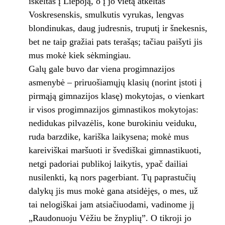
iškeltas į Liepoją, o į jo vietą atkeltas
Voskresenskis, smulkutis vyrukas, lengvas
blondinukas, daug judresnis, truputį ir šnekesnis,
bet ne taip gražiai pats terašąs; tačiau paišyti jis
mus mokė kiek sėkmingiau.
Galų gale buvo dar viena progimnazijos
asmenybė – priruošiamųjų klasių (norint įstoti į
pirmąją gimnazijos klasę) mokytojas, o vienkart
ir visos progimnazijos gimnastikos mokytojas:
nedidukas pilvazėlis, kone buro­kiniu veiduku,
ruda barzdike, kariška laikyse­na; mokė mus
kareiviškai maršuoti ir švediš­kai gimnastikuoti,
netgi padoriai publikoj lai­kytis, ypač dailiai
nusilenkti, ką nors pager­biant. Tų paprastučių
dalykų jis mus mokė gana atsidėjęs, o mes, už
tai nelogiškai jam atsiačiuodami, vadinome jį
„Raudonuoju Vė­žiu be žnyplių”. O tikroji jo