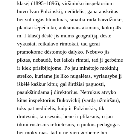
klasėj (1895–1896), viršininku inspektorium
buvo Ivan Polzinskij, nedidelis, gana apskritas
bei sultingas blondinas, smai­lia ruda barzdžiuke,
plaukai šepečiuku, auksi­niais akiniais, kokių 45
m. I klasėj dėstė jis mums geografiją, dėstė
vykusiai, reikalavo rimtokai, tad gerai
pramokome dėstomojo da­lyko. Nebuvo jis
piktas, nebaudė, bet laikės rimtai, tad ji gerbėme
ir kiek prisibijojome. Po jau minėtojo mokinių
streiko, kuriame jis liko nugalėtas, vyriausybė jį
iškėlė kažkur kitur, gal širdžiai paguosti,
paaukštindama į di­rektorius. Netrukus atvyko
kitas inspektorius Bukovickij (vardą užmiršau),
toks pat nedidelis, kaip ir Polzinskis, tik
drūtesnis, tamsesnis, bene ir plikesnis, o jau
tikrai rūstesnis ir kietesnis, o puikus pedagogas
bei mokytojas, tad jį ne vien gerbėme bei