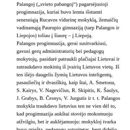
Palangoj („svieto pabangoj“) pagarsėjusioji
progim­nazija, kuriai buvo lemta išstumti
senesniąją Rucavos vidurinę mokyklą, žemaičių
vadinamąją Paurupio gimnaziją (tarp Palangos ir
Liepojos) toliau į šiaurę – į Liepoją.
Palangos progimnazija, gerai susitvar­kiusi,
gavusi gerų administratorių bei peda­gogų
mokytojų, pasidarė patraukli plačiajai Lietuvai ir
sutraukdavo mokinių iš įvairių Lietuvos vietų. Iš
ten išėjo daugelis žymių Lie­tuvos inteligentų,
pasauliečių ir dvasiškių, kaip štai, A. Smetona,
S. Kairys, V. Nagevi­čius, R. Skipitis, K. Šaulys,
J. Grabys, B. Čes­nys, V. Jurgutis ir t. t. Palangos
mokykla traukdavo lietuvius ten ne vien dėl to,
kad progimna­zija aukštai stovėjo mokomuoju
atžvilgiu, bet ir auklėjamuoju: mokykloj tvarka
buvo griež­ta, pedagogų autoritetas, bent didelio