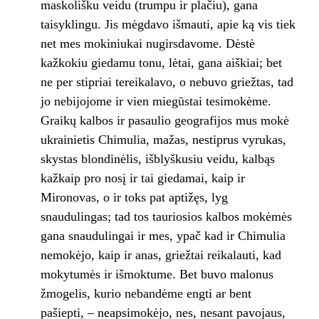
maskolišku veidu (trumpu ir plačiu), gana
taisyklingu. Jis mėgdavo išmauti, apie ką vis tiek
net mes mokiniukai nugirsdavome. Dėstė
kažkokiu giedamu tonu, lėtai, gana aiš­kiai; bet
ne per stipriai tereikalavo, o nebuvo griežtas, tad
jo nebijojome ir vien miegūstai tesimokėme.
Graikų kalbos ir pasaulio geografijos mus mokė
ukrainietis Chimulia, mažas, nestiprus vyrukas,
skystas blondinėlis, išblyškusiu vei­du, kalbąs
kažkaip pro nosį ir tai giedamai, kaip ir
Mironovas, o ir toks pat aptižęs, lyg
snaudulingas; tad tos tauriosios kalbos mokėmės
gana snaudulingai ir mes, ypač kad ir Chimulia
nemokėjo, kaip ir anas, griežtai rei­kalauti, kad
mokytumės ir išmoktume. Bet buvo malonus
žmogelis, kurio nebandėme engti ar bent
pašiepti, – neapsimokėjo, nes, nesant pavojaus,