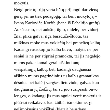
mokytis.
Betgi prie tų trijų verta būtų prijungti dar vieną
gerą, jei ne tiek pedagogą, tai bent mokytoją –
Ivaną Karlovičą Korffą (bene iš Pabaltijo grafų).
Aukštesnio, nei aukšto, ūgio, didele, per vidurį
žilai plika galva, ilga barzduže-šluota, tas
milžinas mokė mus vokiečių bei prancūzų kalbų.
Kadangi rusiškoji jo kal­ba buvo, matyti, ne per
seniai ir ne per stip­riai pramokta, tai jis negalėjo
mums pakan­kamai gerai aiškinti anų
viešpatniųjų kalbų; bet, kadangi daugiausia
aiškino mums pagrin­dinius tų kalbų gramatikos
dėsnius bei kalė į vargšes lietuviukų galvas kuo
daugiausia jų žodžių, tai su juo susiprasti buvo
lengva, o kadangi jis mus agniai vertė mokytis ir
plėšriai reikalavo, kad žūtbūt išmoktume, gi
neišmokusius vokiškai (kietai) bausdavo,