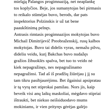
mieląją Palangos progimnaziją, net ne­aplankę
tos koplyčios. Beje, jos sumanytojas bei pirmasis
to reikalo stūmėjas buvo, berods, dar pats
inspektorius Polzinskis ir už tat bene
paaukštinimą pelnęs.
Antrasis rimtasis progimnazijos mokyto­jas buvo
Michail Dimitrijevič Preobraženskij, rusų kalbos
mokytojas. Buvo tai didelis vyras, nemažu pilvu,
dideliu veidu, kurį Bakchas bu­vo nudažęs
gražios žibuoklės spalva, bet tuo to veido nė
kiek nepagražinęs, nes nepagražina­mo
nepagražinsi. Tad aš iš pradžių žiūrėjau į jį su
tam tikru pasibjaurėjimu. Bet ilgainiui apsipratau
ir tą vyrą net stiprokai pamilau. Nors jis, kaip
beveik visi anų laikų maskoliai, mėgdavo stipriai
ištraukti, bet niekuo neišsiduodavo mums
mokiniams, ir vien prityręs gėrėjas galėjo