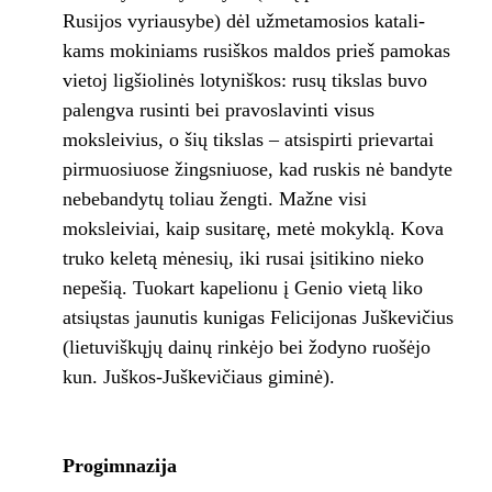
Rusijos vyriausybe) dėl užmetamosios katali­
kams mokiniams rusiškos maldos prieš pamokas
vietoj ligšiolinės lotyniškos: rusų tikslas buvo
palengva rusinti bei pravoslavinti visus
moksleivius, o šių tikslas – atsispirti prievar­tai
pirmuosiuose žingsniuose, kad ruskis nė bandyte
nebebandytų toliau žengti. Mažne vi­si
moksleiviai, kaip susitarę, metė mokyklą. Kova
truko keletą mėnesių, iki rusai įsitikino nieko
nepešią. Tuokart kapelionu į Genio vie­tą liko
atsiųstas jaunutis kunigas Felicijonas Juškevičius
(lietuviškųjų dainų rinkėjo bei žodyno ruošėjo
kun. Juškos-Juškevičiaus gi­minė).
Progimnazija