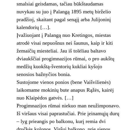
smalsiai geisdamas, tačiau būkštaudamas
nuvykau su juo į Palangą 1895 metų birželio
pradžioj, skaitant pagal senąjį arba Julijoninį
kalendorių […].
Įvažiuojant į Palangą nuo Kretingos, miestas
atrodė visai nepuošnus nei šaunus, kaip ir kiti
žemaičių miesteliai. Jau iš tolėliau baltavo
dviaukščiai progimnazijos rūmai, o pro aukštų
medžių kuokštą-šventorių kukliai kyšojo
senosios bažnyčios bonia.
Sustojome vienos ponios (bene Vaišvilie­nės)
laikomame mokinių bute anapus Rąžės, kairėj
nuo Klaipėdos gatvės. […]
Progimnazijos rūmai niekuo man neuž­imponavo.
Iš viršaus visai paprastučiai. Prie įeinamųjų durų
– lyg prieangis po balkonu, kurį remia dvi
dručkės kolonos. Viršuj balkono, prie sienos