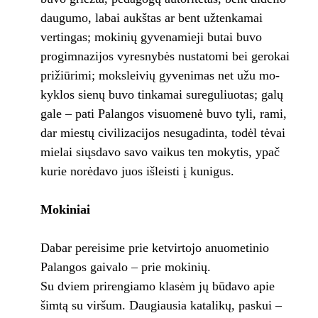
daugu­mo, labai aukštas ar bent užtenkamai
vertin­gas; mokinių gyvenamieji butai buvo
progim­nazijos vyresnybės nustatomi bei gerokai
pri­žiūrimi; moksleivių gyvenimas net užu mo­
kyklos sienų buvo tinkamai sureguliuotas; galų
gale – pati Palangos visuomenė buvo tyli, rami,
dar miestų civilizacijos nesugadin­ta, todėl tėvai
mielai siųsdavo savo vaikus ten mokytis, ypač
kurie norėdavo juos išleisti į kunigus.
Mokiniai
Dabar pereisime prie ketvirtojo anuometinio
Palangos gaivalo – prie mokinių.
Su dviem prirengiamo klasėm jų būdavo apie
šimtą su viršum. Daugiausia katalikų, paskui –