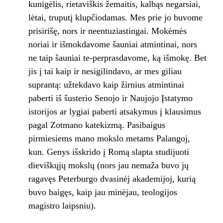
kunigėlis, rietaviškis žemaitis, kalbąs negarsiai,
lėtai, truputį klupčiodamas. Mes prie jo buvome
prisirišę, nors ir neentuziastingai. Mokėmės
noriai ir išmokdavome šauniai atmintinai, nors
ne taip šauniai te-perprasdavome, ką išmokę. Bet
jis į tai kaip ir nesigilindavo, ar mes giliau
suprantą: užtek­davo kaip žirnius atmintinai
paberti iš šusterio Senojo ir Naujojo Įstatymo
istorijos ar ly­giai paberti atsakymus į klausimus
pagal Zotmano katekizmą. Pasibaigus
pirmiesiems ma­no mokslo metams Palangoj,
kun. Genys iš­skrido į Romą slapta studijuoti
dieviškųjų mokslų (nors jau nemaža buvo jų
ragavęs Pe­terburgo dvasinėj akademijoj, kurią
buvo bai­gęs, kaip jau minėjau, teologijos
magistro laipsniu).