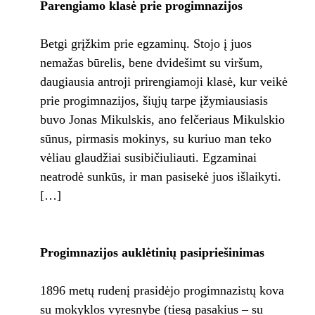
Parengiamo klasė prie progimnazijos
Betgi grįžkim prie egzaminų. Stojo į juos
nemažas būrelis, bene dvidešimt su viršum,
daugiausia antroji prirengiamoji klasė, kur veikė
prie progimnazijos, šiųjų tarpe įžymiausiasis
buvo Jonas Mikulskis, ano felčeriaus Mikulskio
sūnus, pirmasis mokinys, su kuriuo man teko
vėliau glaudžiai susibičiu­liauti. Egzaminai
neatrodė sunkūs, ir man pasisekė juos išlaikyti.
[…]
Progimnazijos auklėtinių pasipriešinimas
1896 metų rudenį prasidėjo progimnazistų kova
su mokyklos vyresnybe (tiesą pasakius – su