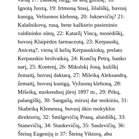
Ignotą Juozą, 19: Irtmoną Stasį, ši­lališkį, buvusį
kunigą, Veliuonos kleboną, 20: Juk­nevičių? 21:
Kalašnikovą, rusą, bene kažkurio pasieninio
valdininko sūnų, 22: Kataržį Vin­cą, mosėdiškį,
buvusį Klaipėdos farmaceutą, 23: Kerpauskį,
Anicetą?, vieną iš kelių Kerpauskiokų, prelato
Kerpauskio brolvaikių, 24: Končių Petrą, banko
narį, 25: Kontenį, 26: Mikulskį Joną, kuliškį
žemaitį, buvusį daktarą, 27: Mileiką Aleksandrą,
žemaitį, buvusį kunigą, Vy­žuonų kleboną, 28:
Mišeiką, nuskendusį jūroj 1897 m., 29: Pėkų,
palangiškį, 30: Sangailą, mirusį dar mokiniu, 31:
Skabeiką Klemensą, buvusį ūkio mokyklos
direktorių, 32: Smilgevičių Praną, alsėdiškį, 33:
Stanevičių, 34: Stankevi­čių, 35: Saulevičių, 36:
Šteiną Eugenijų ir 37: Šteiną Viktorą, abu