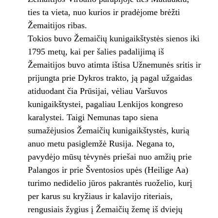
ties ta vieta, nuo kurios ir pradėjome brėžti
Žemaitijos ribas.
Tokios buvo Žemaičių kunigaikštystės sienos iki
1795 metų, kai per šalies padalijimą iš
Žemaitijos buvo atimta ištisa Užnemunės sritis ir
prijungta prie Dykros trakto, ją pagal užgaidas
atiduodant čia Prūsijai, vėliau Varšuvos
kunigaikštystei, pagaliau Lenkijos kongreso
karalystei. Taigi Nemunas tapo siena
sumažėjusios Žemaičių kunigaikštystės, kurią
anuo metu pasiglemžė Rusija. Negana to,
pavydėjo mūsų tėvynės priešai nuo amžių prie
Palangos ir prie Šventosios upės (Heilige Aa)
turimo nedidelio jūros pakrantės ruoželio, kurį
per karus su kryžiaus ir kalavijo riteriais,
rengusiais žygius į Žemaičių žemę iš dviejų