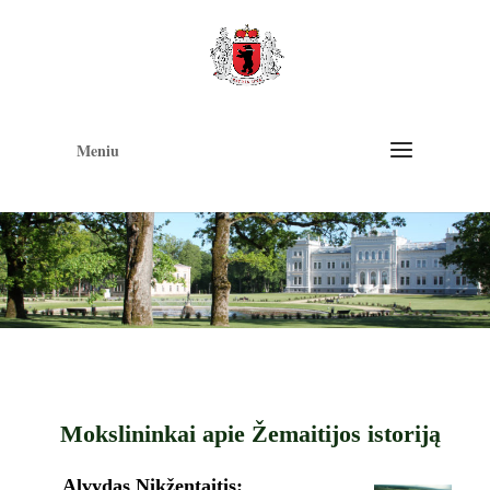
Op
too
Meniu
Mokslininkai apie Žemaitijos istoriją
Alvydas
Nikžentaitis: