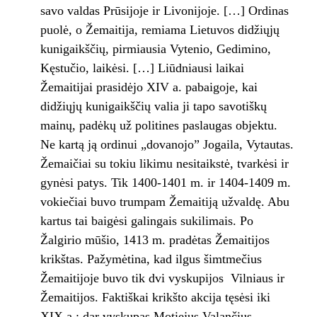
savo valdas Prūsijoje ir Livonijoje. […] Ordinas
puolė, o Žemaitija, remiama Lietuvos didžiųjų
kunigaikščių, pirmiausia Vytenio, Gedimino,
Kęstučio, laikėsi. […] Liūdniausi laikai
Žemaitijai prasidėjo XIV a. pabaigoje, kai
didžiųjų kunigaikščių valia ji tapo savotiškų
mainų, padėkų už politines paslaugas objektu.
Ne kartą ją ordinui „dovanojo” Jogaila, Vytautas.
Žemaičiai su tokiu likimu nesitaikstė, tvarkėsi ir
gynėsi patys. Tik 1400-1401 m. ir 1404-1409 m.
vokiečiai buvo trumpam Žemaitiją užvaldę. Abu
kartus tai baigėsi galingais sukilimais. Po
Žalgirio mūšio, 1413 m. pradėtas Žemaitijos
krikštas. Pažymėtina, kad ilgus šimtmečius
Žemaitijoje buvo tik dvi vyskupijos ­ Vilniaus ir
Žemaitijos. Faktiškai krikšto akcija tęsėsi iki
XIX a.: dar vyskupas Motiejus Valančius