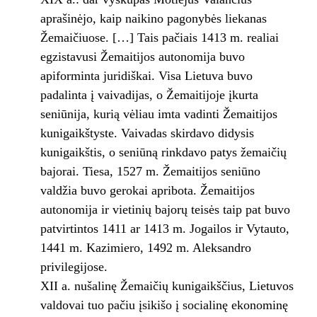
aprašinėjo, kaip naikino pagonybės liekanas
Žemaičiuose. […] Tais pačiais 1413 m. realiai
egzistavusi Žemaitijos autonomija buvo
apiforminta juridiškai. Visa Lietuva buvo
padalinta į vaivadijas, o Žemaitijoje įkurta
seniūnija, kurią vėliau imta vadinti Žemaitijos
kunigaikštyste. Vaivadas skirdavo didysis
kunigaikštis, o seniūną rinkdavo patys žemaičių
bajorai. Tiesa, 1527 m. Žemaitijos seniūno
valdžia buvo gerokai apribota. Žemaitijos
autonomija ir vietinių bajorų teisės taip pat buvo
patvirtintos 1411 ar 1413 m. Jogailos ir Vytauto,
1441 m. Kazimiero, 1492 m. Aleksandro
privilegijose.
XII a. nušalinę Žemaičių kunigaikščius, Lietuvos
valdovai tuo pačiu įsikišo į socialinę ekonominę