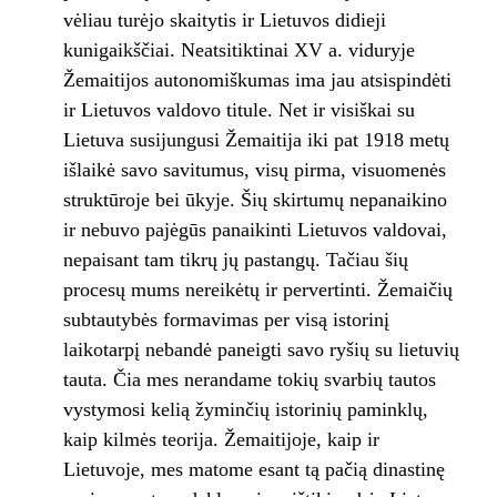
vėliau turėjo skaitytis ir Lietuvos didieji
kunigaikščiai. Neatsitiktinai XV a. viduryje
Žemaitijos autonomiškumas ima jau atsispindėti
ir Lietuvos valdovo titule. Net ir visiškai su
Lietuva susijungusi Žemaitija iki pat 1918 metų
išlaikė savo savitumus, visų pirma, visuomenės
struktūroje bei ūkyje. Šių skirtumų nepanaikino
ir nebuvo pajėgūs panaikinti Lietuvos valdovai,
nepaisant tam tikrų jų pastangų. Tačiau šių
procesų mums nereikėtų ir pervertinti. Žemaičių
subtautybės formavimas per visą istorinį
laikotarpį nebandė paneigti savo ryšių su lietuvių
tauta. Čia mes nerandame tokių svarbių tautos
vystymosi kelią žyminčių istorinių paminklų,
kaip kilmės teorija. Žemaitijoje, kaip ir
Lietuvoje, mes matome esant tą pačią dinastinę