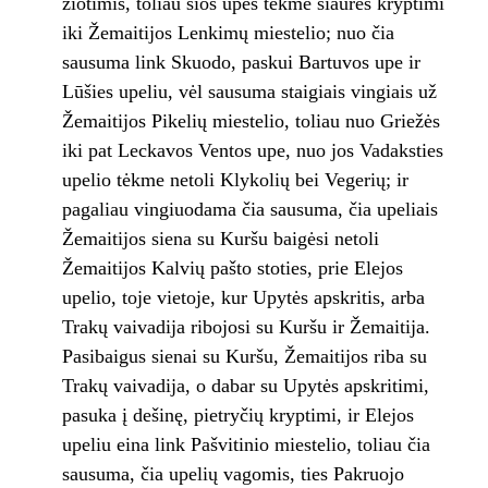
žiotimis, toliau šios upės tėkme šiaurės kryptimi
iki Žemaitijos Lenkimų miestelio; nuo čia
sausuma link Skuodo, paskui Bartuvos upe ir
Lūšies upeliu, vėl sausuma staigiais vingiais už
Žemaitijos Pikelių miestelio, toliau nuo Griežės
iki pat Leckavos Ventos upe, nuo jos Vadaksties
upelio tėkme netoli Klykolių bei Vegerių; ir
pagaliau vingiuodama čia sausuma, čia upeliais
Žemaitijos siena su Kuršu baigėsi netoli
Žemaitijos Kalvių pašto stoties, prie Elejos
upelio, toje vietoje, kur Upytės apskritis, arba
Trakų vaivadija ribojosi su Kuršu ir Žemaitija.
Pasibaigus sienai su Kuršu, Žemaitijos riba su
Trakų vaivadija, o dabar su Upytės apskritimi,
pasuka į dešinę, pietryčių kryptimi, ir Elejos
upeliu eina link Pašvitinio miestelio, toliau čia
sausuma, čia upelių vagomis, ties Pakruojo