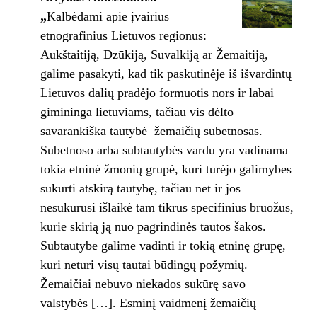
„
Kalbėdami apie įvairius
etnografinius Lietuvos regionus:
Aukštaitiją, Dzūkiją, Suvalkiją ar Žemaitiją,
galime pasakyti, kad tik paskutinėje iš išvardintų
Lietuvos dalių pradėjo formuotis nors ir labai
gimininga lietuviams, tačiau vis dėlto
savarankiška tautybė ­ žemaičių subetnosas.
Subetnoso arba subtautybės vardu yra vadinama
tokia etninė žmonių grupė, kuri turėjo galimybes
sukurti atskirą tautybę, tačiau net ir jos
nesukūrusi išlaikė tam tikrus specifinius bruožus,
kurie skirią ją nuo pagrindinės tautos šakos.
Subtautybe galime vadinti ir tokią etninę grupę,
kuri neturi visų tautai būdingų požymių.
Žemaičiai nebuvo niekados sukūrę savo
valstybės […]. Esminį vaidmenį žemaičių