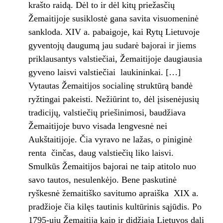
krašto raidą. Dėl to ir dėl kitų priežasčių
Žemaitijoje susiklostė gana savita visuomeninė
sankloda. XIV a. pabaigoje, kai Rytų Lietuvoje
gyventojų daugumą jau sudarė bajorai ir jiems
priklausantys valstiečiai, Žemaitijoje daugiausia
gyveno laisvi valstiečiai ­ laukininkai. […]
Vytautas Žemaitijos socialinę struktūrą bandė
ryžtingai pakeisti. Nežiūrint to, dėl įsisenėjusių
tradicijų, valstiečių priešinimosi, baudžiava
Žemaitijoje buvo visada lengvesnė nei
Aukštaitijoje. Čia vyravo ne lažas, o piniginė
renta ­ činčas, daug valstiečių liko laisvi.
Smulkūs Žemaitijos bajorai ne taip atitolo nuo
savo tautos, nesulenkėjo. Bene paskutinė
ryškesnė žemaitiško savitumo apraiška ­ XIX a.
pradžioje čia kilęs tautinis kultūrinis sąjūdis. Po
1795-ųjų Žemaitiją kaip ir didžiąją Lietuvos dalį