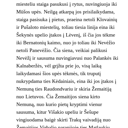
miesteliu staiga pasukusi į rytus, nuvingiuoja iki
Mūšos upės. Neilgą atkarpą jos prisilaikydama,
staiga pasisuka į pietus, praeina netoli Klovainių
ir Pušaloto miestelių, toliau tiesia linija eina iki
Šekynės upelio įtakos į Lėvenį, iš čia jos tėkme
iki Bernatonių kaimo, nuo jo toliau iki Nevėžio
netoli Panevėžio. Čia siena, veikiai palikusi
Nevėžį ir sausuma nuvingiavusi nuo Palankės iki
Kalnaberžės, vėl grįžta prie jo, visą laiką
laikydamasi šios upės tėkmės, tik truputį
nukrypdama ties Kėdainiais, eina iki jos įtakos į
Nemuną ties Raudondvariu ir skiria Žemaitiją
nuo Lietuvos. Čia Žemaitijos siena kirto
Nemuną, nuo kurio pietų kryptimi vienur
sausuma, kitur Višakio upeliu ir Šešupe
vingiuodama baigė skirti Trakų vaivadiją nuo
Žemaitijos Virbalio parapijoje ties Matlaukiu,