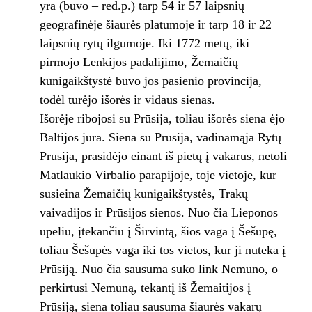
yra (buvo – red.p.) tarp 54 ir 57 laipsnių
geografinėje šiaurės platumoje ir tarp 18 ir 22
laipsnių rytų ilgumoje. Iki 1772 metų, iki
pirmojo Lenkijos padalijimo, Žemaičių
kunigaikštystė buvo jos pasienio provincija,
todėl turėjo išorės ir vidaus sienas.
Išorėje ribojosi su Prūsija, toliau išorės siena ėjo
Baltijos jūra. Siena su Prūsija, vadinamąja Rytų
Prūsija, prasidėjo einant iš pietų į vakarus, netoli
Matlaukio Virbalio parapijoje, toje vietoje, kur
susieina Žemaičių kunigaikštystės, Trakų
vaivadijos ir Prūsijos sienos. Nuo čia Lieponos
upeliu, įtekančiu į Širvintą, šios vaga į Šešupę,
toliau Šešupės vaga iki tos vietos, kur ji nuteka į
Prūsiją. Nuo čia sausuma suko link Nemuno, o
perkirtusi Nemuną, tekantį iš Žemaitijos į
Prūsiją, siena toliau sausuma šiaurės vakarų