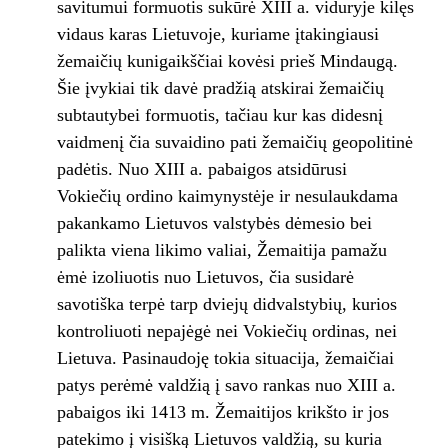
savitumui formuotis sukūrė XIII a. viduryje kilęs
vidaus karas Lietuvoje, kuriame įtakingiausi
žemaičių kunigaikščiai kovėsi prieš Mindaugą.
Šie įvykiai tik davė pradžią atskirai žemaičių
subtautybei formuotis, tačiau kur kas didesnį
vaidmenį čia suvaidino pati žemaičių geopolitinė
padėtis. Nuo XIII a. pabaigos atsidūrusi
Vokiečių ordino kaimynystėje ir nesulaukdama
pakankamo Lietuvos valstybės dėmesio bei
palikta viena likimo valiai, Žemaitija pamažu
ėmė izoliuotis nuo Lietuvos, čia susidarė
savotiška terpė tarp dviejų didvalstybių, kurios
kontroliuoti nepajėgė nei Vokiečių ordinas, nei
Lietuva. Pasinaudoję tokia situacija, žemaičiai
patys perėmė valdžią į savo rankas nuo XIII a.
pabaigos iki 1413 m. Žemaitijos krikšto ir jos
patekimo į visišką Lietuvos valdžią, su kuria