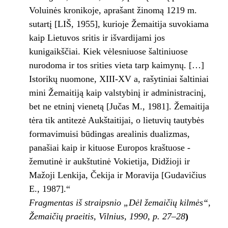
Voluinės kronikoje, aprašant žinomą 1219 m.
sutartį [LIŠ, 1955], kurioje Žemaitija suvokiama
kaip Lietuvos sritis ir išvardijami jos
kunigaikščiai. Kiek vėlesniuose šaltiniuose
nurodoma ir tos srities vieta tarp kaimynų. […]
Istorikų nuomone, XIII-XV a, rašytiniai šaltiniai
mini Žemaitiją kaip valstybinį ir administracinį,
bet ne etninį vienetą [Jučas M., 1981]. Žemaitija
tėra tik antitezė Aukštaitijai, o lietuvių tautybės
formavimuisi būdingas arealinis dualizmas,
panašiai kaip ir kituose Europos kraštuose ­
žemutinė ir aukštutinė Vokietija, Didžioji ir
Mažoji Lenkija, Čekija ir Moravija [Gudavičius
E., 1987].“
Fragmentas iš straipsnio „Dėl žemaičių kilmės“,
Žemaičių praeitis, Vilnius, 1990, p. 27–28
)