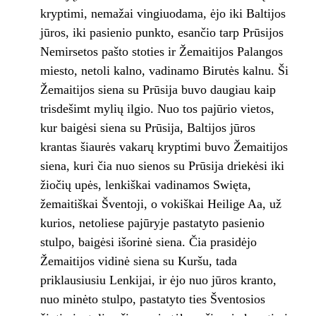
kryptimi, nemažai vingiuodama, ėjo iki Baltijos
jūros, iki pasienio punkto, esančio tarp Prūsijos
Nemirsetos pašto stoties ir Žemaitijos Palangos
miesto, netoli kalno, vadinamo Birutės kalnu. Ši
Žemaitijos siena su Prūsija buvo daugiau kaip
trisdešimt mylių ilgio. Nuo tos pajūrio vietos,
kur baigėsi siena su Prūsija, Baltijos jūros
krantas šiaurės vakarų kryptimi buvo Žemaitijos
siena, kuri čia nuo sienos su Prūsija driekėsi iki
žiočių upės, lenkiškai vadinamos Swięta,
žemaitiškai Šventoji, o vokiškai Heilige Aa, už
kurios, netoliese pajūryje pastatyto pasienio
stulpo, baigėsi išorinė siena. Čia prasidėjo
Žemaitijos vidinė siena su Kuršu, tada
priklausiusiu Lenkijai, ir ėjo nuo jūros kranto,
nuo minėto stulpo, pastatyto ties Šventosios