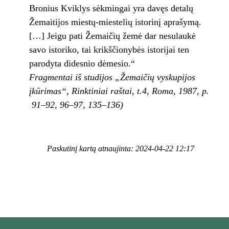
Bronius Kviklys sėkmingai yra davęs detalų
Žemaitijos miestų-miestelių istorinį aprašymą.
[…] Jeigu pati Žemaičių žemė dar nesulaukė
savo istoriko, tai krikščionybės istorijai ten
parodyta didesnio dėmesio.“
Fragmentai iš studijos „Žemaičių vyskupijos
įkūrimas“, Rinktiniai raštai, t.4, Roma, 1987, p.
91–92, 96–97, 135–136)
Paskutinį kartą atnaujinta: 2024-04-22 12:17