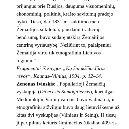
prijungus prie Rusijos, dauguma visuomeninių,
ekonominių, politinių krašto savitumų pradėjo
nykti. Tiesa, dar 1831 m. sukilimo metu
Žemaitijos sukilėliai, jausdami tradicinį
bendrumą, buvo sudarę atskirą Žemaitijos
centrinę vyriausybę. Nežiūrint to, palaipsniui
Žemaitija virto tik etnografiniu Lietuvos
regionu.“
Fragmentai iš knygos „Ką šniokščia Jūros
rėvos“, Kaunas–Vilnius, 1994, p. 12–14.
Zenonas
Ivinskis: „
Populiarioji Žemaičių
vyskupija (
Dioecesis Samogitiensis
), kuri ilgai
Medininkų ir Varnių vardais buvo vadinama, ir
etnografiniu atžvilgiu buvo daug lietuviškesnė už
kitas dvi vyskupijas (Vilniaus ir Seinų). Iš tiesų
ji per pilnus keturis šimtmečius (tiksliau 409-ris