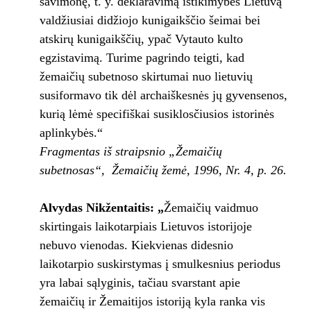
savimonę, t. y. deklaravimą ištikimybės Lietuvą
valdžiusiai didžiojo kunigaikščio šeimai bei
atskirų kunigaikščių, ypač Vytauto kulto
egzistavimą. Turime pagrindo teigti, kad
žemaičių subetnoso skirtumai nuo lietuvių
susiformavo tik dėl archaiškesnės jų gyvensenos,
kurią lėmė specifiškai susiklosčiusios istorinės
aplinkybės.“
Fragmentas iš straipsnio „Žemaičių
subetnosas“, Žemaičių žemė, 1996, Nr. 4, p. 26.
Alvydas Nikžentaitis: „
Žemaičių vaidmuo
skirtingais laikotarpiais Lietuvos istorijoje
nebuvo vienodas. Kiekvienas didesnio
laikotarpio suskirstymas į smulkesnius periodus
yra labai sąlyginis, tačiau svarstant apie
žemaičių ir Žemaitijos istoriją kyla ranka vis