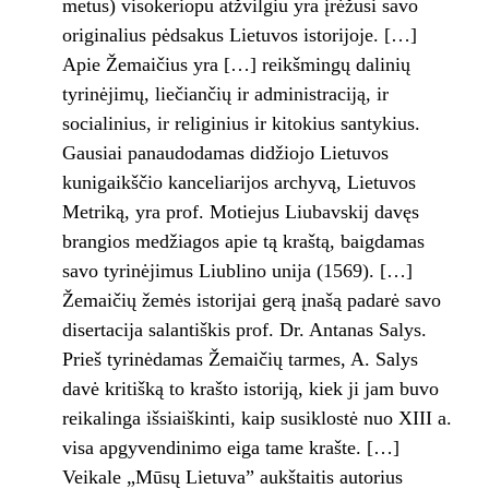
metus) visokeriopu atžvilgiu yra įrėžusi savo
originalius pėdsakus Lietuvos istorijoje. […]
Apie Žemaičius yra […] reikšmingų dalinių
tyrinėjimų, liečiančių ir administraciją, ir
socialinius, ir religinius ir kitokius santykius.
Gausiai panaudodamas didžiojo Lietuvos
kunigaikščio kanceliarijos archyvą, Lietuvos
Metriką, yra prof. Motiejus Liubavskij davęs
brangios medžiagos apie tą kraštą, baigdamas
savo tyrinėjimus Liublino unija (1569). […]
Žemaičių žemės istorijai gerą įnašą padarė savo
disertacija salantiškis prof. Dr. Antanas Salys.
Prieš tyrinėdamas Žemaičių tarmes, A. Salys
davė kritišką to krašto istoriją, kiek ji jam buvo
reikalinga išsiaiškinti, kaip susiklostė nuo XIII a.
visa apgyvendinimo eiga tame krašte. […]
Veikale „Mūsų Lietuva” aukštaitis autorius