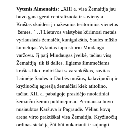
Vytenis
Almonaitis: „
XIII a. visa Žemaitija jau
buvo gana gerai centralizuota ir suvienyta.
Kraštas skaidėsi į mažesnius teritorinius vienetus
­ žemes. […] Lietuvos valstybės kūrimosi metais
vyriausiasis žemaičių kunigaikštis, Saulės mūšio
laimėtojas Vykintas tapo stipriu Mindaugo
varžovu. Jį patį Mindaugas įveikė, tačiau visą
Žemaitiją ­ tik iš dalies. Ilgiems šimtmečiams
kraštas liko tradiciškai savarankiškas, savitas.
Laimėję Saulės ir Durbės mūšius, kalavijuočių ir
kryžiuočių agresiją žemaičiai kiek atitolino,
tačiau XIII a. pabaigoje prasidėjo nuolatiniai
žemaičių žemių puldinėjimai. Pirmiausia buvo
nusiaubtos Karšuva ir Pagraudė. Vėliau kovų
arena virto praktiškai visa Žemaitija. Kryžiuočių
ordinas siekė ją žūt būt nukariauti ir sujungti