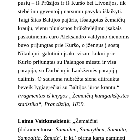
pusių – iš Prūsijos ir iš Kuršo bei Livonijos, tik
stebėtinu gyventojų narsumu pavyko išlaikyti.
Taigi šitas Baltijos pajūris, išsaugotas žemaičių
krauju, vienu plunksnos brūkštelėjimu įsakais
paskutinėmis caro Aleksandro valdymo dienomis
buvo prijungtas prie Kuršo, o įžengus į sostą
Nikolajui, galutiniu įsaku visam laikui prie
Kuršo prijungtas su Palangos miestu ir visa
parapija, su Darbėnų ir Laukžemės parapijų
dalimis. O sausuma nubrėžta siena atitraukta
beveik lygiagrečiai su Baltijos jūros krantu.“
Fragmentas iš knygos „Žemaičių kunigaikštystės
statistika“, Prancūzija, 1839.
Laima Vaitkunsk
ienė: „
Žemaičiai
(dokumentuose ­
Samaiten, Samaythen, Samoita,
Samogitia, Žmudz’
, ir kt.) pirmą kartą paminėti