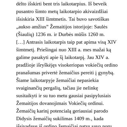
dėlto išskirti bent tris laikotarpius. Iš beveik
pusantro šimto metų laikotarpio akivaizdžiai
išsiskiria XIII šimtmetis. Tai buvo savotiškas
„aukso amžius” Žemaitijos istorijoje: Saulės
(Šiaulių) 1236 m. ir Durbės mūšis 1260 m.
[…] Antrasis laikotarpis taip pat apima visą XIV
šimtmetį. Priešingai nuo XIII a. mes mažai ką
galime pasakyti apie šį laikotarpį. Jau XIV a.
pradžioje išryškėjęs visokeriopas vokiečių ordino
pranašumas privertė žemaičius pereiti į gynybą.
Šiame laikotarpyje žemaičiai nepasiekia
svaiginančių pergalių, tačiau jie nelinkę
susitaikyti ir su tuo metu gausiai pasipylusiais
Žemaitijos dovanojimais Vokiečių ordinui.
Žemaičių karinį potencialą geriausiai parodo
Didysis žemaičių sukilimas 1409 m., kada
išsivadavę iš ordino žemaičiai patys savo noru