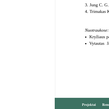
Jung C. G
Trimakas 
Nuotraukose:
Kryžiaus p
Vytautas J
Projektai
Rem