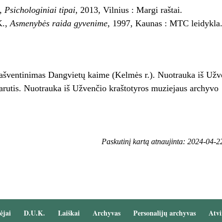
.,
Psichologiniai tipai
, 2013, Vilnius : Margi raštai.
K.,
Asmenybės raida gyvenime
, 1997, Kaunas : MTC leidykla
ašventinimas Dangvietų kaime (Kelmės r.). Nuotrauka iš Užv
arutis. Nuotrauka iš Užvenčio kraštotyros muziejaus archyvo
Paskutinį kartą atnaujinta: 2024-04-2
ėjai
D.U.K.
Laiškai
Archyvas
Personalijų archyvas
Atvi