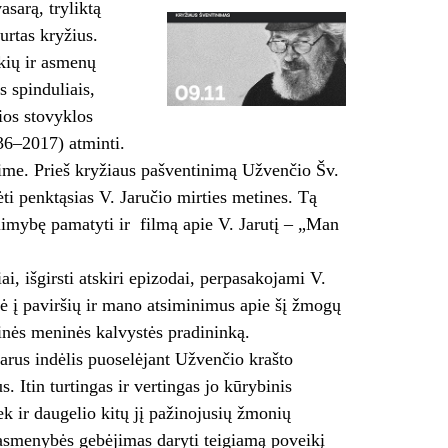
sarą, tryliktą
urtas kryžius.
kių ir asmenų
s spinduliais,
ios stovyklos
936–2017) atminti.
ime. Prieš kryžiaus pašventinimą Užvenčio Šv.
i penktąsias V. Jaručio mirties metines. Tą
limybę pamatyti ir filmą apie V. Jarutį – „Man
i, išgirsti atskiri epizodai, perpasakojami V.
ėlė į paviršių ir mano atsiminimus apie šį žmogų
kinės meninės kalvystės pradininką.
varus indėlis puoselėjant Užvenčio krašto
. Itin turtingas ir vertingas jo kūrybinis
ek ir daugelio kitų jį pažinojusių žmonių
s asmenybės gebėjimas daryti teigiamą poveikį