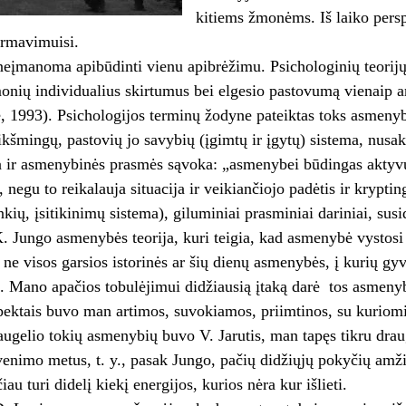
kitiems žmonėms. Iš laiko perspe
rmavimuisi.
įmanoma apibūdinti vienu apibrėžimu. Psichologinių teorijų 
onių individualius skirtumus bei elgesio pastovumą vienaip 
ė, 1993). Psichologijos terminų žodyne pateiktas toks asmeny
ikšmingų, pastovių jo savybių (įgimtų ir įgytų) sistema, nusaka
a ir asmenybinės prasmės sąvoka: „asmenybei būdingas aktyvum
, negu to reikalauja situacija ir veikiančiojo padėtis ir krypt
inkių, įsitikinimų sistema), giluminiai prasminiai dariniai, su
Jungo asmenybės teorija, kuri teigia, kad asmenybė vystosi t
 ne visos garsios istorinės ar šių dienų asmenybės, į kurių gy
. Mano apačios tobulėjimui didžiausią įtaką darė tos asmenybės,
pektais buvo man artimos, suvokiamos, priimtinos, su kuriomi
ugelio tokių asmenybių buvo V. Jarutis, man tapęs tikru drau
enimo metus, t. y., pasak Jungo, pačių didžiųjų pokyčių amži
au turi didelį kiekį energijos, kurios nėra kur išlieti.