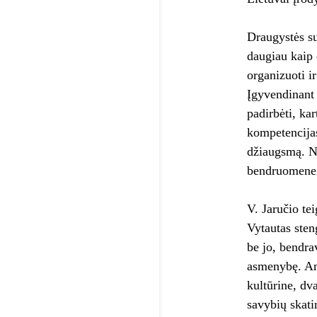
Draugystės su
daugiau kaip 
organizuoti i
Įgyvendinant 
padirbėti, kar
kompetencijas
džiaugsmą. Ne
bendruomenei,
V. Jaručio tei
Vytautas sten
be jo, bendra
asmenybę. Ant
kultūrine, dv
savybių skati