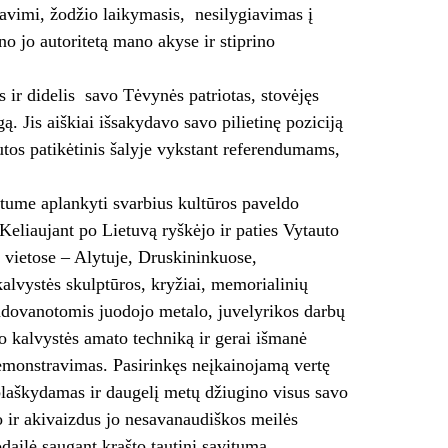
savimi, žodžio laikymasis, nesilygiavimas į
no jo autoritetą mano akyse ir stiprino
ir didelis savo Tėvynės patriotas, stovėjęs
. Jis aiškiai išsakydavo savo pilietinę poziciją
tos patikėtinis šalyje vykstant referendumams,
ėtume aplankyti svarbius kultūros paveldo
 Keliaujant po Lietuvą ryškėjo ir paties Vytauto
s vietose – Alytuje, Druskininkuose,
kalvystės skulptūros, kryžiai, memorialinių
dovanotomis juodojo metalo, juvelyrikos darbų
io kalvystės amato techniką ir gerai išmanė
demonstravimas. Pasirinkęs neįkainojamą vertę
siblaškydamas ir daugelį metų džiugino visus savo
vo ir akivaizdus jo nesavanaudiškos meilės
dailė saugant krašto tautinį savitumą.