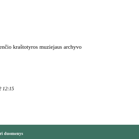
.
enčio kraštotyros muziejaus archyvo
2 12:15
ri duomenys