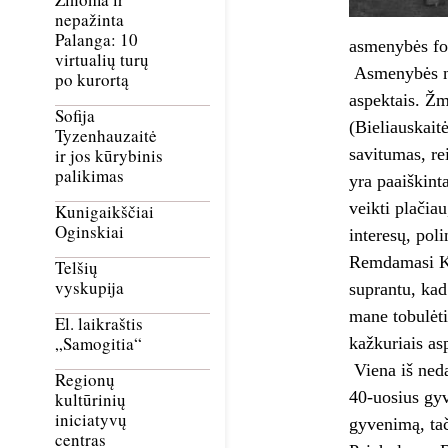
nepažinta
Palanga: 10
asmenybės fo
virtualių turų
Asmenybės ne
po kurortą
aspektais. Žm
Sofija
(Bieliauskait
Tyzenhauzaitė
savitumas, re
ir jos kūrybinis
palikimas
yra paaiškint
veikti plačiau
Kunigaikščiai
Oginskiai
interesų, pol
Remdamasi K. 
Telšių
vyskupija
suprantu, kad
mane tobulėti
El. laikraštis
„Samogitia“
kažkuriais as
Viena iš neda
Regionų
40-uosius gyv
kultūrinių
iniciatyvų
gyvenimą, tači
centras