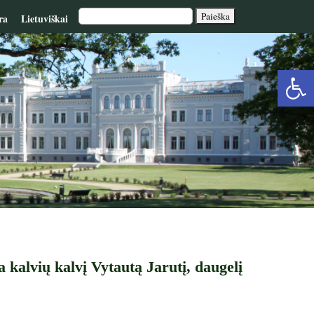
ra
Lietuviškai
Op
too
kalvių kalvį Vytautą Jarutį, daugelį