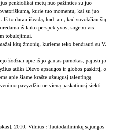
jus penkiolikai metų nuo pažinties su juo
 novatoriškumą, kurie tuo momentu, kai su juo
i. Iš to darau išvadą, kad tam, kad suvokčiau šią
žiūrėdama iš laiko perspektyvos, sugebu vis
am tobulėjimui.
emažai kitų žmonių, kuriems teko bendrauti su V.
jo žodžiai apie iš jo gautas pamokas, pajusti jo
žius atliks Dievo apsaugos ir globos paskirtį, o
ėms apie šiame krašte užaugusį talentingą
yvenimo pavyzdžiu ne vieną paskatinusį siekti
nskas], 2010, Vilnius : Tautodailininkų sąjungos