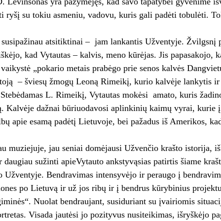
. Levinsonas yra pažymėjęs, kad savo tapatybei gyvenime iš
ti ryšį su tokiu asmeniu, vadovu, kuris gali padėti tobulėti. 
menyje.
 susipažinau atsitiktinai – jam lankantis Užventyje. Žvilgsnį p
iškėjo, kad Vytautas – kalvis, meno kūrėjas. Jis papasakojo, k
o vaikystė „pokario metais prabėgo prie senos kalvės Dangviet
oją – šviesų žmogų Leoną Rimeikį, kurio kalvėje lankytis ir jam
Stebėdamas L. Rimeikį, Vytautas mokėsi amato, kuris žadino 
ą. Kalvėje dažnai būriuodavosi aplinkinių kaimų vyrai, kurie 
albų apie esamą padėtį Lietuvoje, bei pažadus iš Amerikos, kad 
u muziejuje, jau seniai domėjausi Užvenčio krašto istorija, 
 daugiau sužinti apieVytauto ankstyvąsias patirtis šiame krašte
o Užventyje. Bendravimas intensyvėjo ir peraugo į bendravim
liones po Lietuvą ir už jos ribų ir į bendrus kūrybinius projek
giminės“. Nuolat bendraujant, susiduriant su įvairiomis situac
tretas. Visada jautėsi jo pozityvus nusiteikimas, išryškėjo pa