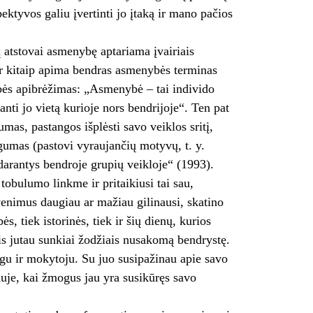
ktyvos galiu įvertinti jo įtaką ir mano pačios
atstovai asmenybę aptariama įvairiais
ar kitaip apima bendras asmenybės terminas
bės apibrėžimas: „Asmenybė – tai individo
nti jo vietą kurioje nors bendrijoje“. Ten pat
as, pastangos išplėsti savo veiklos sritį,
ingumas (pastovi vyraujančių motyvų, t. y.
sidarantys bendroje grupių veikloje“ (1993).
obulumo linkme ir pritaikiusi tai sau,
venimus daugiau ar mažiau gilinausi, skatino
 tiek istorinės, tiek ir šių dienų, kurios
s jutau sunkiai žodžiais nusakomą bendrystę.
gu ir mokytoju. Su juo susipažinau apie savo
uje, kai žmogus jau yra susikūręs savo