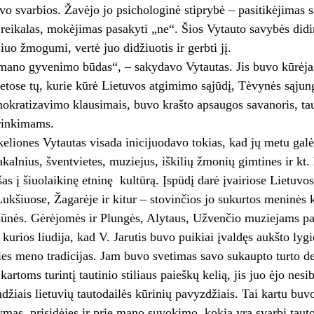
vo svarbios. Žavėjo jo psichologinė stiprybė – pasitikėjimas 
a reikalas, mokėjimas pasakyti „ne“. Šios Vytauto savybės didi
iuo žmogumi, vertė juo didžiuotis ir gerbti jį.
ano gyvenimo būdas“, – sakydavo Vytautas. Jis buvo kūrėjas 
etose tų, kurie kūrė Lietuvos atgimimo sąjūdį, Tėvynės sąjungą
okratizavimo klausimais, buvo krašto apsaugos savanoris, tau
 rinkimams.
keliones Vytautas visada inicijuodavo tokias, kad jų metu gal
iakalnius, šventvietes, muziejus, iškilių žmonių gimtines ir kt.
šas į šiuolaikinę etninę kultūrą. Įspūdį darė įvairiose Lietuvo
Lukšiuose, Žagarėje ir kitur – stovinčios jo sukurtos meninės 
šūnės. Gėrėjomės ir Plungės, Alytaus, Užvenčio muziejams pa
 kurios liudija, kad V. Jarutis buvo puikiai įvaldęs aukšto lyg
dies meno tradicijas. Jam buvo svetimas savo sukaupto turto 
kartoms turintį tautinio stiliaus paieškų kelią, jis juo ėjo ne
ndžiais lietuvių tautodailės kūrinių pavyzdžiais. Tai kartu bu
ymas, prisidėjęs ir prie mano suvokimo, kokia yra svarbi tauto