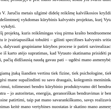
 V. Jaručiu metais užgimė didelę reikšmę kalviškosios kryždi
dešimtmetį vykdomas kūrybinis kalvystės projektas, kurį Vyta
r vykdyti.
šį projektą, kuris reikšmingas visų pirma krašto bendruomenei
tu ir įvairiapusiškai tobulėti – gilinti specifines kalvystės srit
, dalyvauti grupiniame kūrybos procese ir patirti savirealizac
 iš karto atėjo supratimas, kad Vytauto skatinama prisidėti pr
 pačią didžiausią naudą gavau pati – ugdėsi mano asmenybė, 
giamą įtaką šiandien vertinu tiek fizine, tiek psichologine, ti
gėsi mane supažindinti su savo draugais, kolegomis meninink
vimui, tolimesnei bendro kūrybinio produktyvumo dėl bendruo
ra – jo autoritetas, energija, geranoriškas bendravimas ir be
asine patirtimi, taip pat mano savarankiškumo, savęs realizavi
nimas keitė mano vertybines nuostatas ir skatino mano asme