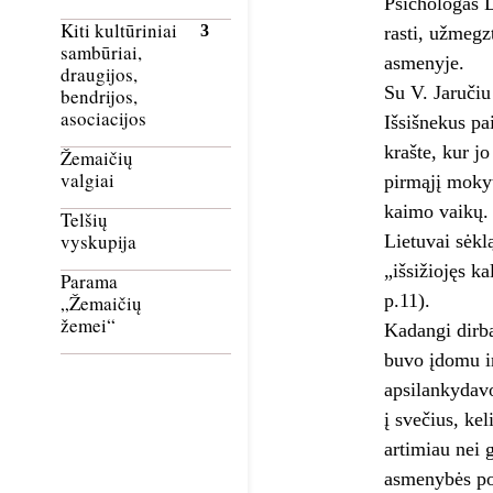
Psichologas D
Kiti kultūriniai
rasti, užmegz
sambūriai,
as
draugijos,
Su V. Jaručiu
bendrijos,
asociacijos
Išsišnekus pa
krašte, kur j
Žemaičių
valgiai
pirmąjį mokyt
kaimo vaikų. 
Telšių
vyskupija
Lietuvai sėkl
„išsižiojęs k
Parama
p.11).
„Žemaičių
žemei“
Kadangi dirba
buvo įdomu ir
apsilankydav
į svečius, ke
artimiau nei 
asmenybės por