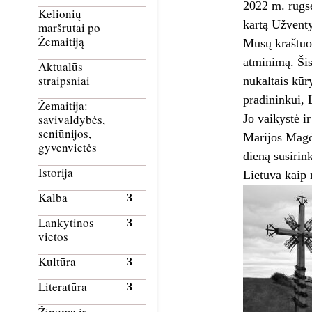
2022 m. rugsė
Kelionių
kartą Užventy
maršrutai po
Žemaitiją
Mūsų kraštuos
atminimą. Šis 
Aktualūs
straipsniai
nukaltais kūr
pradininkui, 
Žemaitija:
Jo vaikystė i
savivaldybės,
seniūnijos,
Marijos Magda
gyvenvietės
dieną susirin
Istorija
Lietuva kaip 
Kalba
Lankytinos
vietos
Kultūra
Literatūra
Žinoma ir