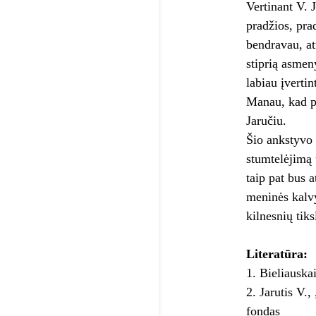
Vertinant V. 
pradžios, pra
bendravau, at
stiprią asmen
labiau įverti
Manau, kad pa
Jaručiu.
Šio ankstyvo 
stumtelėjimą 
taip pat bus 
meninės kalvy
kilnesnių tiks
Literatūra:
Bieliauska
Jarutis V.,
fondas