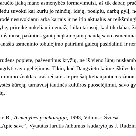
Jaručio įtaką mano asmenybės formavimuisi, aš tik dabar, praė
dedu suvokti kai kurių jo minčių, idėjų, poelgių, darbų gylį,
rodė nesuvokiami arba kartais ir ne itin aktualūs ar reikšming
ybę, prireikė nukeliauti nemažą laiko tarpsnį, kad tik dabar, 
nti iš mūsų pažinties gautą neįkainojamą naudą savo asmenini
našia asmeninio tobulėjimo patirtimi galėtų pasidalinti ir n
rudens popietę, pašventinus kryžių, ne iš vieno lūpų nuskambė
ugdyti savo gebėjimus. Tikiu, kad Dangvietų kaime iškilęs kry
atminimo ženklas kraštiečiams ir pro šalį keliaujantiems žmon
stės kūrėją, tarnavusį tautinės kultūros puoselėjimui, savo g
lų.
itė R.,
Asmenybės psichologija
, 1993, Vilnius : Šviesa.
 „Apie save“, Vytautas Jarutis /albumas [sudarytojas J. Rudzi