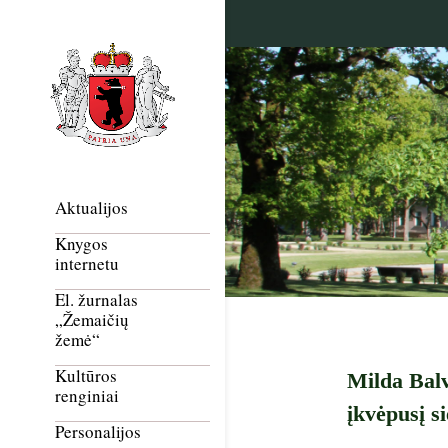
Aktualijos
Knygos
internetu
El. žurnalas
„Žemaičių
žemė“
Kultūros
Milda Balv
renginiai
įkvėpusį si
Personalijos