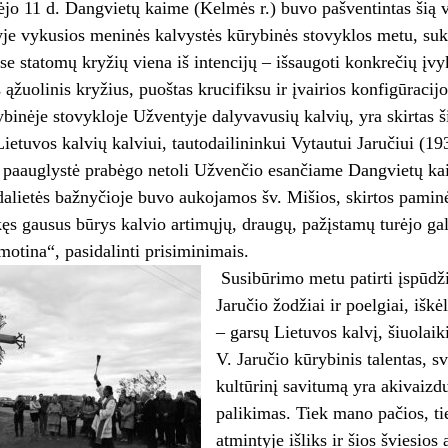
jo 11 d. Dangvietų kaime (Kelmės r.) buvo pašventintas šią va
je vykusios meninės kalvystės kūrybinės stovyklos metu, suk
e statomų kryžių viena iš intencijų – išsaugoti konkrečių įvy
ąžuolinis kryžius, puoštas krucifiksu ir įvairios konfigūracijo
ybinėje stovykloje Užventyje dalyvavusių kalvių, yra skirtas š
Lietuvos kalvių kalviui, tautodailininkui Vytautui Jaručiui (1
r paauglystė prabėgo netoli Užvenčio esančiame Dangvietų ka
lietės bažnyčioje buvo aukojamos šv. Mišios, skirtos paminėt
kęs gausus būrys kalvio artimųjų, draugų, pažįstamų turėjo ga
motina“, pasidalinti prisiminimais.
Susibūrimo metu patirti įspūdžia
Jaručio žodžiai ir poelgiai, išk
– garsų Lietuvos kalvį, šiuolai
V. Jaručio kūrybinis talentas, s
kultūrinį savitumą yra akivaizdus
palikimas. Tiek mano pačios, ti
atmintyje išliks ir šios šviesio