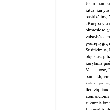
Jos ir man bu
kitus, kai yr
pasitikėjimą š
„Kūryba yra m
pirmosiose gr
valstybės dem
įvairių lygių
Susitikimus, 
objektus, pil
kūrybinis įna
Veisiejuose, 
paminklų vir
kolekcijomis,
lietuvių liau
ateinančioms 
sukurtais bra
Lietuvai įrod