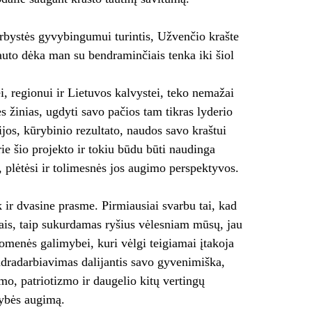
rbystės gyvybingumui turintis, Užvenčio krašte
uto dėka man su bendraminčiais tenka iki šiol
, regionui ir Lietuvos kalvystei, teko nemažai
ies žinias, ugdyti savo pačios tam tikras lyderio
ijos, kūrybinio rezultato, naudos savo kraštui
ie šio projekto ir tokiu būdu būti naudinga
plėtėsi ir tolimesnės jos augimo perspektyvos.
ek ir dvasine prasme. Pirmiausiai svarbu tai, kad
ais, taip sukurdamas ryšius vėlesniam mūsų, jau
menės galimybei, kuri vėlgi teigiamai įtakoja
ndradarbiavimas dalijantis savo gyvenimiška,
mo, patriotizmo ir daugelio kitų vertingų
nybės augimą.