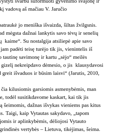
vystyti svarbu suformuoti gyvenimo svajonę ir
Tokį vadovą aš mačiau V. Jaručio
atraukė jo meniška išvaizda, šiltas žvilgsnis.
ad mėgsta dažnai lankytis savo tėvų ir senelių
ų kaime“. Su nostalgija atsiliepė apie savo
 padėti teisę turėjo tik jis, vienintelis iš
tautinę savimonę ir kartu „sėjo“ meilės
į gizelį nekreipdavo dėmesio, o jis klausydavosi
greit išvaduos ir būsim laisvi“ (Jarutis, 2010,
iš čia kilusiomis garsiomis asmenybėmis, man
, todėl susitikdavome kaskart, kai tik jis
ą šeimomis, dažnas išvykas vieniems pas kitus
tus. Taigi, kaip Vytautas sakydavo, „tapom
ijomis ir aplinkybėmis, dėliojosi Vytauto
grindinės vertybės – Lietuva, tikėjimas, šeima.