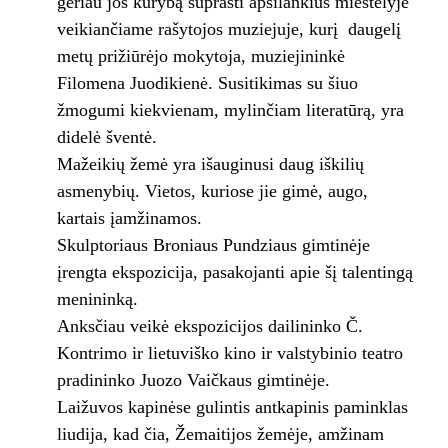
geriau jos kūrybą suprasti apsilankius miestelyje
veikiančiame rašytojos muziejuje, kurį daugelį
metų prižiūrėjo mokytoja, muziejininkė
Filomena Juodikienė. Susitikimas su šiuo
žmogumi kiekvienam, mylinčiam literatūrą, yra
didelė šventė.
Mažeikių žemė yra išauginusi daug iškilių
asmenybių. Vietos, kuriose jie gimė, augo,
kartais įamžinamos.
Skulptoriaus Broniaus Pundziaus gimtinėje
įrengta ekspozicija, pasakojanti apie šį talentingą
menininką.
Anksčiau veikė ekspozicijos dailininko Č.
Kontrimo ir lietuviško kino ir valstybinio teatro
pradininko Juozo Vaičkaus gimtinėje.
Laižuvos kapinėse gulintis antkapinis paminklas
liudija, kad čia, Žemaitijos žemėje, amžinam