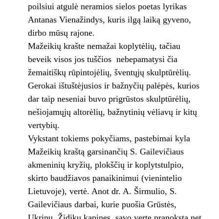
poilsiui atgulė neramios sielos poetas lyrikas
Antanas Vienažindys, kuris ilgą laiką gyveno,
dirbo mūsų rajone.
Mažeikių krašte nemažai koplytėlių, tačiau
beveik visos jos tuščios ­ nebepamatysi čia
žemaitiškų rūpintojėlių, šventųjų skulptūrėlių.
Gerokai ištuštėjusios ir bažnyčių palėpės, kurios
dar taip neseniai buvo prigrūstos skulptūrėlių,
nešiojamųjų altorėlių, bažnytinių vėliavų ir kitų
vertybių.
Vykstant tokiems pokyčiams, pastebimai kyla
Mažeikių kraštą garsinančių S. Gailevičiaus
akmeninių kryžių, plokščių ir koplytstulpio,
skirto baudžiavos panaikinimui (vienintelio
Lietuvoje), vertė. Anot dr. A. Širmulio, S.
Gailevičiaus darbai, kurie puošia Grūstės,
Ukrinų, Židikų kapines, savo verte pranoksta net