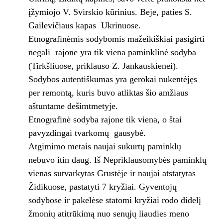
įžymiojo V. Svirskio kūrinius. Beje, paties S.
Gailevičiaus kapas ­ Ukrinuose.
Etnografinėmis sodybomis mažeikiškiai pasigirti
negali ­ rajone yra tik viena paminklinė sodyba
(Tirkšliuose, priklauso Z. Jankauskienei).
Sodybos autentiškumas yra gerokai nukentėjęs
per remontą, kuris buvo atliktas šio amžiaus
aštuntame dešimtmetyje.
Etnografinė sodyba rajone tik viena, o štai
pavyzdingai tvarkomų ­ gausybė.
Atgimimo metais naujai sukurtų paminklų
nebuvo itin daug. Iš Nepriklausomybės paminklų
vienas sutvarkytas Grūstėje ir naujai atstatytas
Židikuose, pastatyti 7 kryžiai. Gyventojų
sodybose ir pakelėse statomi kryžiai rodo didelį
žmonių atitrūkimą nuo senųjų liaudies meno