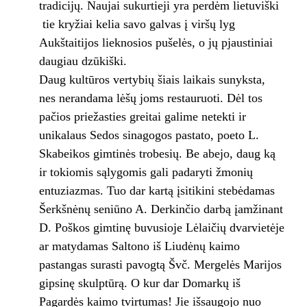
tradicijų. Naujai sukurtieji yra perdėm lietuviški
­ tie kryžiai kelia savo galvas į viršų lyg
Aukštaitijos lieknosios pušelės, o jų pjaustiniai
daugiau dzūkiški.
Daug kultūros vertybių šiais laikais sunyksta,
nes nerandama lėšų joms restauruoti. Dėl tos
pačios priežasties greitai galime netekti ir
unikalaus Sedos sinagogos pastato, poeto L.
Skabeikos gimtinės trobesių. Be abejo, daug ką
ir tokiomis sąlygomis gali padaryti žmonių
entuziazmas. Tuo dar kartą įsitikini stebėdamas
Šerkšnėnų seniūno A. Derkinčio darbą įamžinant
D. Poškos gimtinę buvusioje Lėlaičių dvarvietėje
ar matydamas Saltono iš Liudėnų kaimo
pastangas surasti pavogtą Švč. Mergelės Marijos
gipsinę skulptūrą. O kur dar Domarkų iš
Pagardės kaimo tvirtumas! Jie išsaugojo nuo