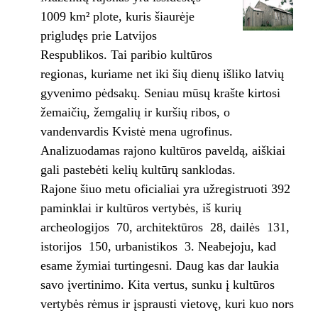
1009 km² plote, kuris šiaurėje
prigludęs prie Latvijos
Respublikos. Tai paribio kultūros
regionas, kuriame net iki šių dienų išliko latvių
gyvenimo pėdsakų. Seniau mūsų krašte kirtosi
žemaičių, žemgalių ir kuršių ribos, o
vandenvardis Kvistė mena ugrofinus.
Analizuodamas rajono kultūros paveldą, aiškiai
gali pastebėti kelių kultūrų sanklodas.
Rajone šiuo metu oficialiai yra užregistruoti 392
paminklai ir kultūros vertybės, iš kurių
archeologijos ­ 70, architektūros ­ 28, dailės ­ 131,
istorijos ­ 150, urbanistikos ­ 3. Neabejoju, kad
esame žymiai turtingesni. Daug kas dar laukia
savo įvertinimo. Kita vertus, sunku į kultūros
vertybės rėmus ir įsprausti vietovę, kuri kuo nors