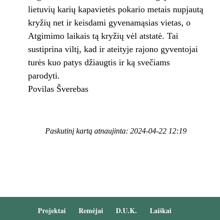
lietuvių karių kapavietės pokario metais nupjautą
kryžių net ir keisdami gyvenamąsias vietas, o
Atgimimo laikais tą kryžių vėl atstatė. Tai
sustiprina viltį, kad ir ateityje rajono gyventojai
turės kuo patys džiaugtis ir ką svečiams
parodyti.
Povilas Šverebas
Paskutinį kartą atnaujinta: 2024-04-22 12:19
Projektai
Remėjai
D.U.K.
Laiškai