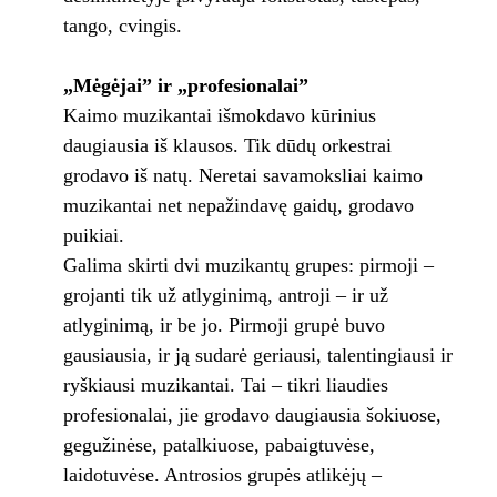
tango, cvingis.
„Mėgėjai” ir „profesionalai”
Kaimo muzikantai išmokdavo kūrinius
daugiausia iš klausos. Tik dūdų orkestrai
grodavo iš natų. Neretai savamoksliai kaimo
muzikantai net nepažindavę gaidų, grodavo
puikiai.
Galima skirti dvi muzikantų grupes: pirmoji –
grojanti tik už atlyginimą, antroji – ir už
atlyginimą, ir be jo. Pirmoji grupė buvo
gausiausia, ir ją sudarė geriausi, talentingiausi ir
ryškiausi muzikantai. Tai – tikri liaudies
profesionalai, jie grodavo daugiausia šokiuose,
gegužinėse, patalkiuose, pabaigtuvėse,
laidotuvėse. Antrosios grupės atlikėjų –