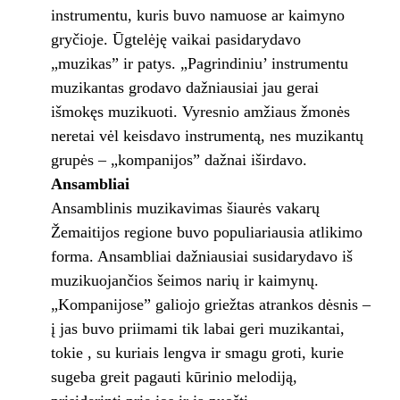
instrumentu, kuris buvo namuose ar kaimyno
gryčioje. Ūgtelėję vaikai pasidarydavo
„muzikas” ir patys. „Pagrindiniu’ instrumentu
muzikantas grodavo dažniausiai jau gerai
išmokęs muzikuoti. Vyresnio amžiaus žmonės
neretai vėl keisdavo instrumentą, nes muzikantų
grupės – „kompanijos” dažnai iširdavo.
Ansambliai
Ansamblinis muzikavimas šiaurės vakarų
Žemaitijos regione buvo populiariausia atlikimo
forma. Ansambliai dažniausiai susidarydavo iš
muzikuojančios šeimos narių ir kaimynų.
„Kompanijose” galiojo griežtas atrankos dėsnis –
į jas buvo priimami tik labai geri muzikantai,
tokie , su kuriais lengva ir smagu groti, kurie
sugeba greit pagauti kūrinio melodiją,