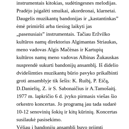
instrumentais kitokias, sudėtingesnes melodijas.
Pradėjo įsigalėti smuikai, akordeonai, klarnetai.
Daugelis muzikantų bandonijas ir „kastantinkas”
ėmė primiršti arba tiesiog laikyti jas
„pasenusiais” instrumentais. Tačiau Eržvilko
kultūros namų direktorius Algimantas Striaukas,
meno vadovas Algis Mačėnas ir Kartupių
kultūros namų meno vadovas Albinas Žukauskas
nusprendė sukurti bandonijų ansamblį. Iš didelio
dvidešimties muzikantų būrio pavyko prikalbinti
groti ansamblyje tik šešis: K. Ruibį, P. Eičą,
D.Danielių, Z. ir S. Sabonaičius ir A.Tamošaitį.
1977 m. lapkričio 6 d. įvyko pirmasis viešas šio
orkestro koncertas. Jo programą jau tada sudarė
10-12 senovinių šokių ir kitų kūrinių. Koncertas
susilaukė pasisekimo.
Vėliau į bandonijų ansamblį buvo priimti