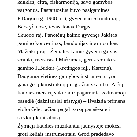
kankles, citrą, fisharmoniją, savo gamybos
vargonus. Pastaruosius buvo pasigaminęs
P.Dargio (g. 1908 m.), gyvenusio Skuodo raj.,
Barstyčiuose, tėvas Jonas Dargis.
Skuodo raj. Panotėnų kaime gyvenęs Jakštas
gamino koncertinas, bandonijas ir armonikas.
Mažeikių raj., Žemalės kaime gyveno garsus
smuikų meistras J.Mažrimas, gerus smuikus
gamino J.Butkus (Kretingos raj., Kartena).
Dauguma vietinės gamybos instrumentų yra
gana gerų konstrukcijų ir gražiai skamba. Pačių
liaudies meistrų sukurta ir pagaminta vadinamoji
basedlė (dažniausiai tristygė) – išvaizda primena
violončelę, tačiau pagal garsą panašesnė į
strykinį kontrabosą.
Žymieji liaudies muzikantai jaunystėje mokėsi
groti keliais instrumentais. Groti pradėdavo