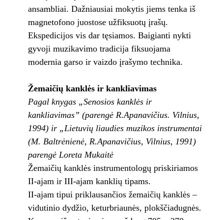
ansambliai. Dažniausiai mokytis jiems tenka iš
magnetofono juostose užfiksuotų įrašų.
Ekspedicijos vis dar tęsiamos. Baigianti nykti
gyvoji muzikavimo tradicija fiksuojama
modernia garso ir vaizdo įrašymo technika.
Žemaičių kanklės ir kankliavimas
Pagal knygas „Senosios kanklės ir
kankliavimas” (parengė R.Apanavičius. Vilnius,
1994) ir „Lietuvių liaudies muzikos instrumentai
(M. Baltrėnienė, R.Apanavičius, Vilnius, 1991)
parengė Loreta Mukaitė
Žemaičių kanklės instrumentologų priskiriamos
II-ajam ir III-ajam kanklių tipams.
II-ajam tipui priklausančios žemaičių kanklės –
vidutinio dydžio, keturbriaunės, plokščiadugnės.