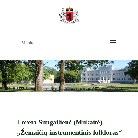
Op
too
Meniu
Loreta Sungailienė (Mukaitė).
„Žemaičių instrumentinis folkloras“