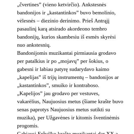
„čvertines” (vieno ketvirčio). Ankstesnės
bandonijos ir „kastantinkos” buvo bemolinio,
vėlesnės – diezinio derinimo. Prieš Antrąjį
pasaulinį karą atsirado akordeono tembro
bandonijų, kurios skambesiu iš esmės skyrėsi
nuo ankstesnių.
Bandonijomis muzikantai pirmiausia grodavo
per patalkius ir po „mojavų” per šokius, o
gabesni ir labiau patyrę sudarydavo kaimo
„kapelijas” iš trijų instrumentų – bandonijos ar
„kastantinkos”, smuiko ir kontraboso.
„Kapelijos” jau grodavo per vestuves,
vakarėlius, Naujuosius metus (šiame krašte buvo
senas paprotys Naujuosius metus sutikti su
muzika), per Užgavėnes ir kitomis šventinėmis
progomis.
Gabiausi Eržvilko krašto muzikantai dar XX a.