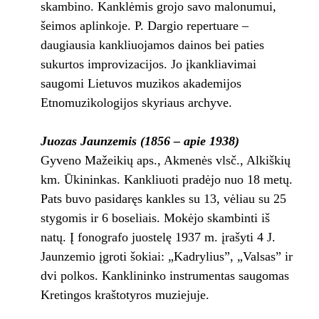
skambino. Kanklėmis grojo savo malonumui,
šeimos aplinkoje. P. Dargio repertuare –
daugiausia kankliuojamos dainos bei paties
sukurtos improvizacijos. Jo įkankliavimai
saugomi Lietuvos muzikos akademijos
Etnomuzikologijos skyriaus archyve.
Juozas Jaunzemis (1856 – apie 1938)
Gyveno Mažeikių aps., Akmenės vlsč., Alkiškių
km. Ūkininkas. Kankliuoti pradėjo nuo 18 metų.
Pats buvo pasidaręs kankles su 13, vėliau su 25
stygomis ir 6 boseliais. Mokėjo skambinti iš
natų. Į fonografo juostelę 1937 m. įrašyti 4 J.
Jaunzemio įgroti šokiai: „Kadrylius”, „Valsas” ir
dvi polkos. Kanklininko instrumentas saugomas
Kretingos kraštotyros muziejuje.