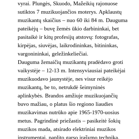
vyrai. Plungės, Skuodo, Mažeikių rajonuose
sutiktos 7 muzikuojančios moterys. Apklaustų
muzikantų skaičius – nuo 60 iki 84 m. Dauguma
pateikėjų – buvę žemės ūkio darbininkai, bet
pasitaikė ir kitų profesijų atstovų: fotografas,
kirpėjas, siuvėjas, laikrodininkas, bitininkas,
vargonininkai, geležinkeliečiai.
Dauguma žemaičių muzikantų pradėdavo groti
vaikystėje – 12-13 m. Intensyviausiai pateikėjai
muzikuodavo jaunystėje, nes visur reikėjo
muzikantų, be to, netrukdė šeimyninės
aplinkybės. Brandos amžiuje muzikuojančių
buvo mažiau, o platus šio regiono liaudies
muzikavimas nutrūko apie 1965-1970-uosius
metus. Pagrindinė priežastis – pasikeitė šokių
muzikos mada, atsirado elektriniai muzikos
instrumentai, paplito garso įrašymo technika.