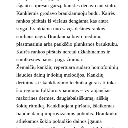
išgauti stipresnį garsą, kankles dėdavo ant stalo.
Kanklėmis grodavo braukiamuoju būdu. Kairės
rankos pirštais iš viršaus dengiama kas antra
styga, braukiama nuo savęs dešinės rankos
smiliaus nagu. Braukiama buvo mediniu,
plastmasiniu arba paukščio plunksnos brauktuku.
Kairės rankos pirštais neretai užkabinamos ir
smulkesnės natos, pagražinimai.
Žemaičių kanklių repertuarą sudaro homofoninių
liaudies dainų ir šokių melodijos. Kanklių
derinimas ir kankliavimo technika gerai atitinka
šio regiono folkloro ypatumus – vyraujančias
mažorines dermes, daugiabalsiškumą, aiškią
šokių ritmiką. Kankliuojant pirštais, išlaikomas
liaudie dainų improvizacinis pobūdis. Brauktuku
atliekamos šokio pobūdžio dainos įgauna