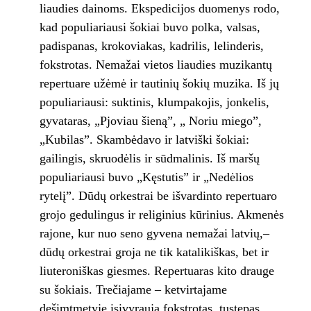
liaudies dainoms. Ekspedicijos duomenys rodo,
kad populiariausi šokiai buvo polka, valsas,
padispanas, krokoviakas, kadrilis, lelinderis,
fokstrotas. Nemažai vietos liaudies muzikantų
repertuare užėmė ir tautinių šokių muzika. Iš jų
populiariausi: suktinis, klumpakojis, jonkelis,
gyvataras, „Pjoviau šieną”, „ Noriu miego”,
„Kubilas”. Skambėdavo ir latviški šokiai:
gailingis, skruodėlis ir sūdmalinis. Iš maršų
populiariausi buvo „Kęstutis” ir „Nedėlios
rytelį”. Dūdų orkestrai be išvardinto repertuaro
grojo gedulingus ir religinius kūrinius. Akmenės
rajone, kur nuo seno gyvena nemažai latvių,–
dūdų orkestrai groja ne tik katalikiškas, bet ir
liuteroniškas giesmes. Repertuaras kito drauge
su šokiais. Trečiajame – ketvirtajame
dešimtmetyje įsivyrauja fokstrotas, tustepas,