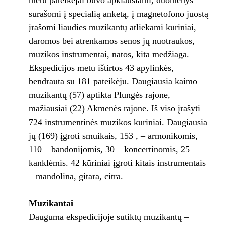
metu pateikėjai buvo apklausiami, duomenys
surašomi į specialią anketą, į magnetofono juostą
įrašomi liaudies muzikantų atliekami kūriniai,
daromos bei atrenkamos senos jų nuotraukos,
muzikos instrumentai, natos, kita medžiaga.
Ekspedicijos metu ištirtos 43 apylinkės,
bendrauta su 181 pateikėju. Daugiausia kaimo
muzikantų (57) aptikta Plungės rajone,
mažiausiai (22) Akmenės rajone. Iš viso įrašyti
724 instrumentinės muzikos kūriniai. Daugiausia
jų (169) įgroti smuikais, 153 , – armonikomis,
110 – bandonijomis, 30 – koncertinomis, 25 –
kanklėmis. 42 kūriniai įgroti kitais instrumentais
– mandolina, gitara, citra.
Muzikantai
Dauguma ekspedicijoje sutiktų muzikantų –