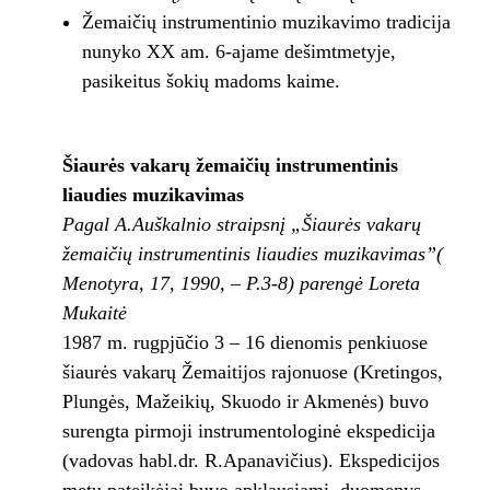
Žemaičių instrumentinio muzikavimo tradicija
nunyko XX am. 6-ajame dešimtmetyje,
pasikeitus šokių madoms kaime.
Šiaurės vakarų žemaičių instrumentinis
liaudies muzikavimas
Pagal A.Auškalnio straipsnį „Šiaurės vakarų
žemaičių instrumentinis liaudies muzikavimas”(
Menotyra, 17, 1990, – P.3-8) parengė Loreta
Mukaitė
1987 m. rugpjūčio 3 – 16 dienomis penkiuose
šiaurės vakarų Žemaitijos rajonuose (Kretingos,
Plungės, Mažeikių, Skuodo ir Akmenės) buvo
surengta pirmoji instrumentologinė ekspedicija
(vadovas habl.dr. R.Apanavičius). Ekspedicijos