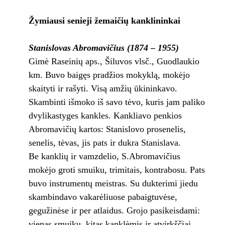
Žymiausi senieji žemaičių kanklininkai
Stanislovas Abromavičius (1874 – 1955)
Gimė Raseinių aps., Šiluvos vlsč., Guodlaukio
km. Buvo baigęs pradžios mokyklą, mokėjo
skaityti ir rašyti. Visą amžių ūkininkavo.
Skambinti išmoko iš savo tėvo, kuris jam paliko
dvylikastyges kankles. Kankliavo penkios
Abromavičių kartos: Stanislovo prosenelis,
senelis, tėvas, jis pats ir dukra Stanislava.
Be kanklių ir vamzdelio, S.Abromavičius
mokėjo groti smuiku, trimitais, kontrabosu. Pats
buvo instrumentų meistras. Su dukterimi jiedu
skambindavo vakarėliuose pabaigtuvėse,
gegužinėse ir per atlaidus. Grojo pasikeisdami:
vienas smuiku, kitas kanklėmis ir atvirkščiai.