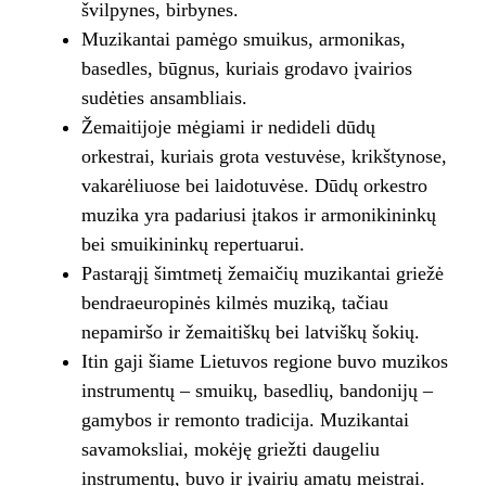
švilpynes, birbynes.
Muzikantai pamėgo smuikus, armonikas,
basedles, būgnus, kuriais grodavo įvairios
sudėties ansambliais.
Žemaitijoje mėgiami ir nedideli dūdų
orkestrai, kuriais grota vestuvėse, krikštynose,
vakarėliuose bei laidotuvėse. Dūdų orkestro
muzika yra padariusi įtakos ir armonikininkų
bei smuikininkų repertuarui.
Pastarąjį šimtmetį žemaičių muzikantai griežė
bendraeuropinės kilmės muziką, tačiau
nepamiršo ir žemaitiškų bei latviškų šokių.
Itin gaji šiame Lietuvos regione buvo muzikos
instrumentų – smuikų, basedlių, bandonijų –
gamybos ir remonto tradicija. Muzikantai
savamoksliai, mokėję griežti daugeliu
instrumentų, buvo ir įvairių amatų meistrai.