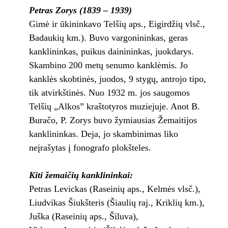
Petras Zorys (1839 – 1939)
Gimė ir ūkininkavo Telšių aps., Eigirdžių vlsč.,
Badaukių km.). Buvo vargonininkas, geras
kanklininkas, puikus dainininkas, juokdarys.
Skambino 200 metų senumo kanklėmis. Jo
kanklės skobtinės, juodos, 9 stygų, antrojo tipo,
tik atvirkštinės. Nuo 1932 m. jos saugomos
Telšių „Alkos” kraštotyros muziejuje. Anot B.
Buračo, P. Zorys buvo žymiausias Žemaitijos
kanklininkas. Deja, jo skambinimas liko
neįrašytas į fonografo plokšteles.
Kiti žemaičių kanklininkai:
Petras Levickas (Raseinių aps., Kelmės vlsč.),
Liudvikas Šiukšteris (Šiaulių raj., Kriklių km.),
Juška (Raseinių aps., Šiluva),