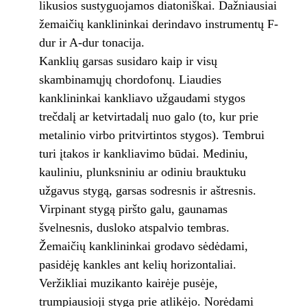
likusios sustyguojamos diatoniškai. Dažniausiai
žemaičių kanklininkai derindavo instrumentų F-
dur ir A-dur tonacija.
Kanklių garsas susidaro kaip ir visų
skambinamųjų chordofonų. Liaudies
kanklininkai kankliavo užgaudami stygos
trečdalį ar ketvirtadalį nuo galo (to, kur prie
metalinio virbo pritvirtintos stygos). Tembrui
turi įtakos ir kankliavimo būdai. Mediniu,
kauliniu, plunksniniu ar odiniu brauktuku
užgavus stygą, garsas sodresnis ir aštresnis.
Virpinant stygą piršto galu, gaunamas
švelnesnis, dusloko atspalvio tembras.
Žemaičių kanklininkai grodavo sėdėdami,
pasidėję kankles ant kelių horizontaliai.
Veržikliai muzikanto kairėje pusėje,
trumpiausioji styga prie atlikėjo. Norėdami