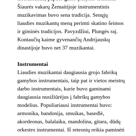
Šiaurės vakarų Žemaitijoje instrumentinis
muzikavimas buvo sena tradicija. Senųjų
liaudies muzikantų meną perimti skatino šeimos
ir giminės tradicijos. Pavyzdžiui, Plungės raj.
Kontaučių kaime gyvenančių Andrijauskų
dinastijoje buvo net 37 muzikantai.
Instrumentai
Liaudies muzikantai daugiausia grojo fabrikų
gamybos instrumentais, taip pat ir vietos meistrų
darbo instrumentais, kurie buvo gaminami
daugiausia nusižiūrėjus į fabrikų gamybos
modelius. Populiariausi instrumentai buvo:
armonika, bandonija, smuikas, basedlė,
akordeonas, balalaika, mandolina, gitara, dūdų
orkestro instrumentai. Iš retesnių reikia paminėti