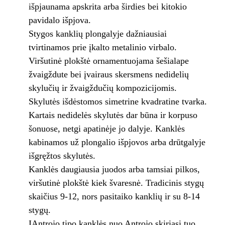
išpjaunama apskrita arba širdies bei kitokio
pavidalo išpjova.
Stygos kanklių plongalyje dažniausiai
tvirtinamos prie įkalto metalinio virbalo.
Viršutinė plokštė ornamentuojama šešialape
žvaigždute bei įvairaus skersmens nedidelių
skylučių ir žvaigždučių kompozicijomis.
Skylutės išdėstomos simetrine kvadratine tvarka.
Kartais nedidelės skylutės dar būna ir korpuso
šonuose, netgi apatinėje jo dalyje. Kanklės
kabinamos už plongalio išpjovos arba drūtgalyje
išgręžtos skylutės.
Kanklės daugiausia juodos arba tamsiai pilkos,
viršutinė plokštė kiek švaresnė. Tradicinis stygų
skaičius 9-12, nors pasitaiko kanklių ir su 8-14
stygų.
IAntrojo tipo kanklės nuo Antrojo skiriasi tuo,