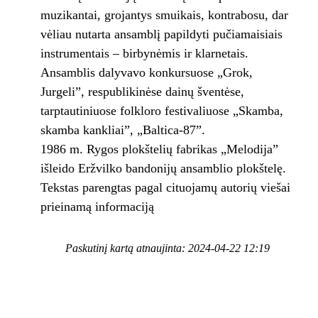
muzikantai, grojantys smuikais, kontrabosu, dar
vėliau nutarta ansamblį papildyti pučiamaisiais
instrumentais – birbynėmis ir klarnetais.
Ansamblis dalyvavo konkursuose „Grok,
Jurgeli”, respublikinėse dainų šventėse,
tarptautiniuose folkloro festivaliuose „Skamba,
skamba kankliai”, „Baltica-87”.
1986 m. Rygos plokštelių fabrikas „Melodija”
išleido Eržvilko bandonijų ansamblio plokštelę.
Tekstas parengtas pagal cituojamų autorių viešai
prieinamą informaciją
Paskutinį kartą atnaujinta: 2024-04-22 12:19