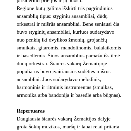
prisiderinti prie jos ir ją puošti.
Regione būtų galima išskirti tris pagrindinius
ansamblių tipus: styginių ansambliai, dūdų
orkestrai ir mišrūs ansambliai. Bene seniausi čia
buvo styginių ansambliai, kuriuos sudarydavo
nuo penkių iki dvylikos žmonių, grojančių
smuikais, gitaromis, mandolinomis, balalaikomis
ir basedlėmis. Šiuos ansamblius pamažu išstūmė
dūdų orkestrai. Šiaurės vakarų Žemaitijoje
populiarūs buvo įvairiausios sudėties mišrūs
ansambliai. Juos sudarydavo melodinis,
harmoninis ir ritminis instrumentas (smuikas,
armonika arba bandonija ir basedlė arba būgnas).
Repertuaras
Daugiausia šiaurės vakarų Žemaitijos dalyje
grota šokių muzikos, maršų ir labai retai pritarta