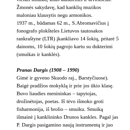
Žmonės sakydavę, kad kanklių muzikos
maloniau klausytis negu armonikos.
1937 m., būdamas 62 m., S.Abromavičius į
fonografo plokšteles Lietuvos tautosakos
rankraštyne (LTR) įkankliavo 14 šokių, pritarė 5
dainoms, 10 šokių pagrojo kartu su dukterimi
(smuikas ir kanklės).
Pranas Dargis (1908 – 1990)
Gimė ir gyveno Skuodo raj., Barstyčiuose).
Baigė pradžios mokyklą ir prie jos ūkio klasę.
Buvo liaudies menininkas – tapytojas,
drožinėtojas, poetas. Iš tėvo išmoko groti
fisharmonija, iš brolio – smuiku. Smuiką
išmainė į kanklininko Drunos kankles. Pagal jas
P. Dargis pasigamino naują instrumentą ir juo