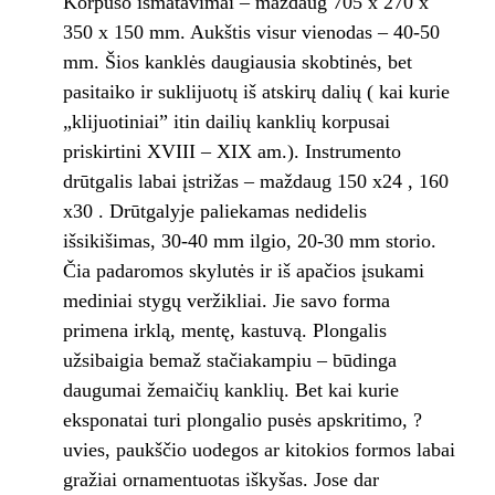
Korpuso išmatavimai – maždaug 705 x 270 x
350 x 150 mm. Aukštis visur vienodas – 40-50
mm. Šios kanklės daugiausia skobtinės, bet
pasitaiko ir suklijuotų iš atskirų dalių ( kai kurie
„klijuotiniai” itin dailių kanklių korpusai
priskirtini XVIII – XIX am.). Instrumento
drūtgalis labai įstrižas – maždaug 150 x24 , 160
x30 . Drūtgalyje paliekamas nedidelis
išsikišimas, 30-40 mm ilgio, 20-30 mm storio.
Čia padaromos skylutės ir iš apačios įsukami
mediniai stygų veržikliai. Jie savo forma
primena irklą, mentę, kastuvą. Plongalis
užsibaigia bemaž stačiakampiu – būdinga
daugumai žemaičių kanklių. Bet kai kurie
eksponatai turi plongalio pusės apskritimo, ?
uvies, paukščio uodegos ar kitokios formos labai
gražiai ornamentuotas iškyšas. Jose dar