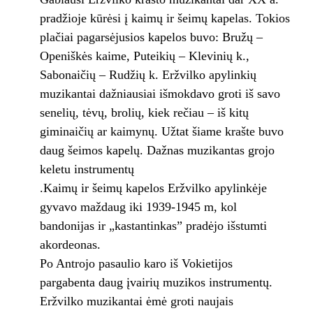
pradžioje kūrėsi į kaimų ir šeimų kapelas. Tokios
plačiai pagarsėjusios kapelos buvo: Bružų –
Openiškės kaime, Puteikių – Klevinių k.,
Sabonaičių – Rudžių k. Eržvilko apylinkių
muzikantai dažniausiai išmokdavo groti iš savo
senelių, tėvų, brolių, kiek rečiau – iš kitų
giminaičių ar kaimynų. Užtat šiame krašte buvo
daug šeimos kapelų. Dažnas muzikantas grojo
keletu instrumentų
.Kaimų ir šeimų kapelos Eržvilko apylinkėje
gyvavo maždaug iki 1939-1945 m, kol
bandonijas ir „kastantinkas” pradėjo išstumti
akordeonas.
Po Antrojo pasaulio karo iš Vokietijos
pargabenta daug įvairių muzikos instrumentų.
Eržvilko muzikantai ėmė groti naujais