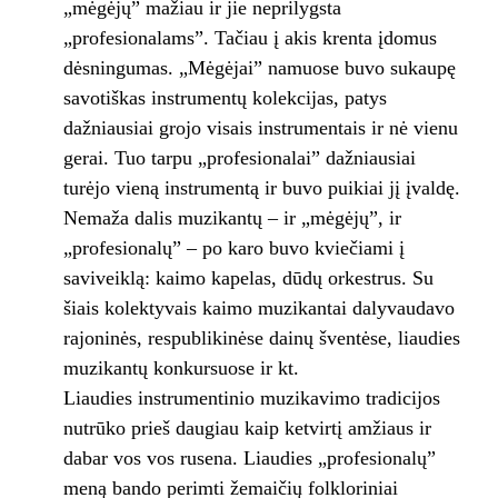
„mėgėjų” mažiau ir jie neprilygsta
„profesionalams”. Tačiau į akis krenta įdomus
dėsningumas. „Mėgėjai” namuose buvo sukaupę
savotiškas instrumentų kolekcijas, patys
dažniausiai grojo visais instrumentais ir nė vienu
gerai. Tuo tarpu „profesionalai” dažniausiai
turėjo vieną instrumentą ir buvo puikiai jį įvaldę.
Nemaža dalis muzikantų – ir „mėgėjų”, ir
„profesionalų” – po karo buvo kviečiami į
saviveiklą: kaimo kapelas, dūdų orkestrus. Su
šiais kolektyvais kaimo muzikantai dalyvaudavo
rajoninės, respublikinėse dainų šventėse, liaudies
muzikantų konkursuose ir kt.
Liaudies instrumentinio muzikavimo tradicijos
nutrūko prieš daugiau kaip ketvirtį amžiaus ir
dabar vos vos rusena. Liaudies „profesionalų”
meną bando perimti žemaičių folkloriniai