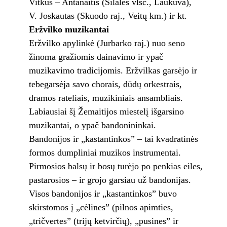
Vitkus – Antanaitis (Šilalės vlsč., Laukuva),
V. Joskautas (Skuodo raj., Veitų km.) ir kt.
Eržvilko muzikantai
Eržvilko apylinkė (Jurbarko raj.) nuo seno
žinoma gražiomis dainavimo ir ypač
muzikavimo tradicijomis. Eržvilkas garsėjo ir
tebegarsėja savo chorais, dūdų orkestrais,
dramos rateliais, muzikiniais ansambliais.
Labiausiai šį Žemaitijos miestelį išgarsino
muzikantai, o ypač bandonininkai.
Bandonijos ir „kastantinkos” – tai kvadratinės
formos dumpliniai muzikos instrumentai.
Pirmosios balsų ir bosų turėjo po penkias eiles,
pastarosios – ir grojo garsiau už bandonijas.
Visos bandonijos ir „kastantinkos” buvo
skirstomos į „cėlines” (pilnos apimties,
„tričvertes” (trijų ketvirčių), „pusines” ir