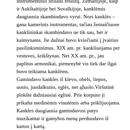
instrumentinio stiliaus bruožų. Žemaitijoje, kaip
ir Aukštaitijoje bei Suvalkijoje, kanklėmis
daugiausia skambindavo vyrai. Nors kanklės –
gana kamerinis instrumentas, tačiau žemaičiuose
kanklininkai skambindavo ne tik sau, bet ir
kaimynams. Jie dažnai buvo kviečiami į įvairius
pasilinksminimus. XIX am. pr. kankliuojama per
vestuves, krikštynas. Net XX am. pr., jau
paplitus armonikai, pirmenybė vis tiek dar ilgai
buvo teikiama kanklėms.
Gamindavo kankles iš klevo, obels, liepos,
uosio, juodalksnio, eglės, net ąžuolo.Viršutinė
plokštė dažniausiai eglinė. Prie korpuso ji
prikalta medinėmis vinutėmis arba priklijuojama.
Kankles daugiausia gamindavosi patys
muzikantai ir gamybos meną perduodavo iš
kartos į kartą.