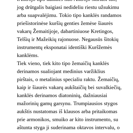
jog drūtgalis baigiasi nedideliu riestu užsukimu
arba suapvalėjimu. Tokio tipo kanklės randamos
priešistorinėse kuršių genties žemėse šiaurės
vakarų Žemaitijoje, dabartiniuose Kretingos,
Telšių ir Mažeikių rajonuose. Negausūs šitokių
instrumentų eksponatai identiški Kuršžemės
kanklėms.
Tiek vieno, tiek kito tipo žemaičių kanklės
derinamos sualiojant medinius varžiklius
pirštais, o metalinius specialiu raktu. Žemaičių,
kaip ir šiaurės vakarų aukštaičių bei suvalkiečių,
kanklės derinamos diatoninių, dažniausiai
mažorinių gamų garsynu. Trumpiausios stygos
aukštis nustatomas iš klausos arba pritaikomas
prie armonikos, smuiko ar kito instrumento, su
aštunta styga ji suderinama oktavos intervalu, o