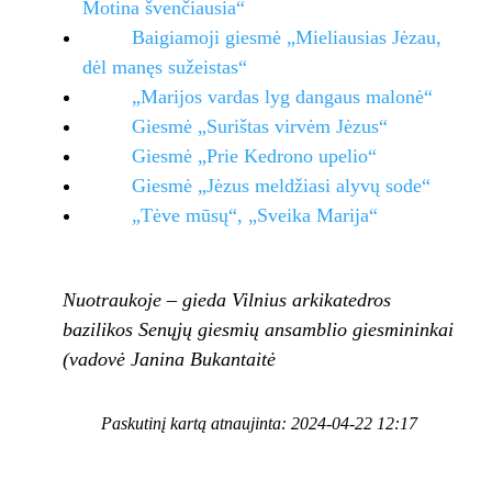
Motina švenčiausia“
Baigiamoji giesmė „Mieliausias Jėzau,
dėl manęs sužeistas“
„Marijos vardas lyg dangaus malonė“
Giesmė „Surištas virvėm Jėzus“
Giesmė „Prie Kedrono upelio“
Giesmė „Jėzus meldžiasi alyvų sod
e“
„Tėve mūsų“, „Sveika Marija“
Nuotraukoje – gieda Vilnius arkikatedros
bazilikos Senųjų giesmių ansamblio giesmininkai
(vadovė Janina Bukantaitė
Paskutinį kartą atnaujinta: 2024-04-22 12:17