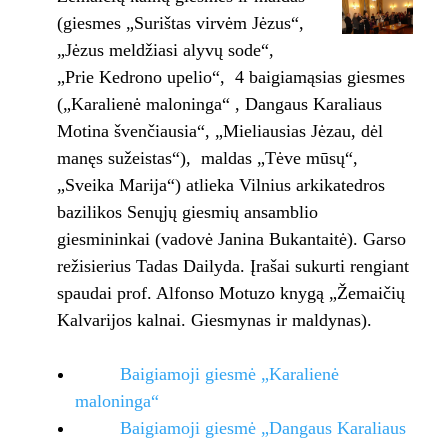
(giesmes „Surištas virvėm Jėzus“,
„Jėzus meldžiasi alyvų sode“,
„Prie Kedrono upelio“, 4 baigiamąsias giesmes
(„Karalienė maloninga“ , Dangaus Karaliaus
Motina švenčiausia“, „Mieliausias Jėzau, dėl
manęs sužeistas“), maldas „Tėve mūsų“,
„Sveika Marija“) atlieka Vilnius arkikatedros
bazilikos Senųjų giesmių ansamblio
giesmininkai (vadovė Janina Bukantaitė). Garso
režisierius Tadas Dailyda. Įrašai sukurti rengiant
spaudai prof. Alfonso Motuzo knygą „Žemaičių
Kalvarijos kalnai. Giesmynas ir maldynas).
Baigiamoji giesmė „Karalienė
maloninga“
Baigiamoji giesmė „Dangaus Karaliaus