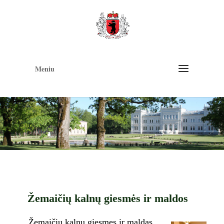
Op
too
Meniu
Žemaičių kalnų giesmės ir maldos
Žemaičių kalnų giesmes ir maldas