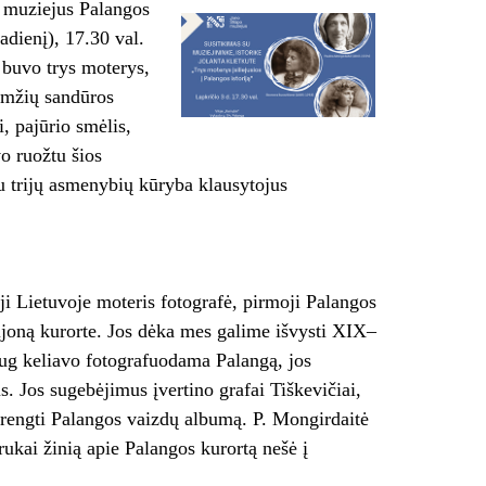
o muziejus Palangos
adienį), 17.30 val.
 buvo trys moterys,
 amžių sandūros
, pajūrio smėlis,
o ruožtu šios
 trijų asmenybių kūryba klausytojus
i Lietuvoje moteris fotografė, pirmoji Palangos
iljoną kurorte. Jos dėka mes galime išvysti XIX–
ug keliavo fotografuodama Palangą, jos
s. Jos sugebėjimus įvertino grafai Tiškevičiai,
arengti Palangos vaizdų albumą. P. Mongirdaitė
rukai žinią apie Palangos kurortą nešė į