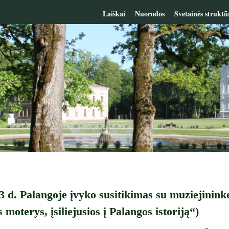
Laiškai
Nuorodos
Svetainės struktū
3 d. Palangoje įvyko susitikimas su muziejininke
moterys, įsiliejusios į Palangos istoriją“)