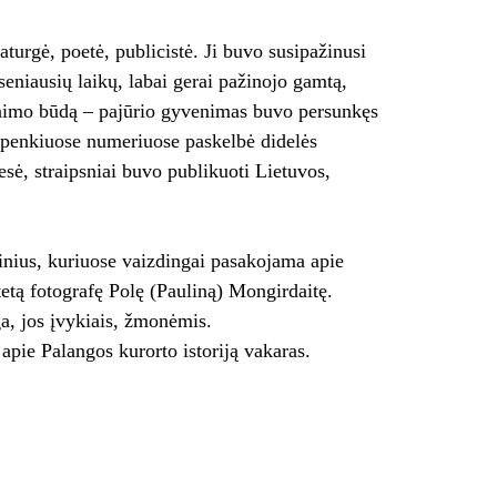
turgė, poetė, publicistė. Ji buvo susipažinusi
seniausių laikų, labai gerai pažinojo gamtą,
enimo būdą – pajūrio gyvenimas buvo persunkęs
 penkiuose numeriuose paskelbė didelės
esė, straipsniai buvo publikuoti Lietuvos,
nius, kuriuose vaizdingai pasakojama apie
etą fotografę Polę (Pauliną) Mongirdaitę.
a, jos įvykiais, žmonėmis.
apie Palangos kurorto istoriją vakaras.