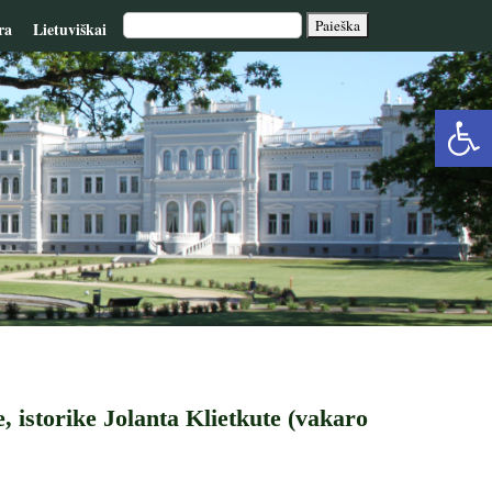
ra
Lietuviškai
Op
too
, istorike Jolanta Klietkute (vakaro