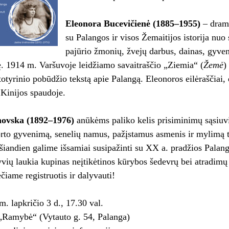
Eleonora Bucevičienė (1885–1955)
– drama
su Palangos ir visos Žemaitijos istorija nuo 
pajūrio žmonių, žvejų darbus, dainas, gyv
ę. 1914 m. Varšuvoje leidžiamo savaitraščio „Ziemia“ (
Žemė
)
totyrinio pobūdžio tekstą apie Palangą. Eleonoros eilėraščiai, 
 Kinijos spaudoje.
novska (1892–1976)
anūkėms paliko kelis prisiminimų sąsiuvi
rto gyvenimą, senelių namus, pažįstamus asmenis ir mylimą t
šiandien galime išsamiai susipažinti su XX a. pradžios Palang
vių laukia kupinas neįtikėtinos kūrybos šedevrų bei atradimų 
čiame registruotis ir dalyvauti!
m. lapkričio 3 d., 17.30 val.
„Ramybė“ (Vytauto g. 54, Palanga)