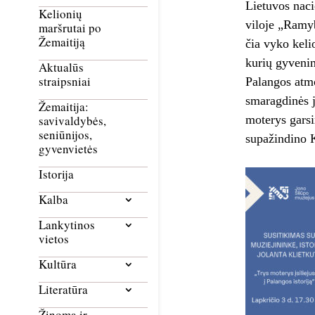
Lietuvos naci
Kelionių
viloje „Ramyb
maršrutai po
Žemaitiją
čia vyko keli
kurių gyvenim
Aktualūs
straipsniai
Palangos atmo
smaragdinės 
Žemaitija:
moterys garsi
savivaldybės,
seniūnijos,
supažindino K
gyvenvietės
Istorija
Kalba
Lankytinos
vietos
Kultūra
Literatūra
Žinoma ir