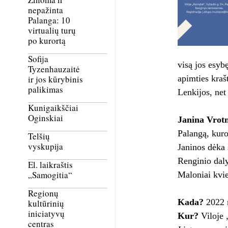
nepažinta
Palanga: 10
virtualių turų
po kurortą
Sofija
visą jos esyb
Tyzenhauzaitė
apimties kraš
ir jos kūrybinis
palikimas
Lenkijos, net
Kunigaikščiai
Oginskiai
Janina Vrot
Palangą, kuro
Telšių
vyskupija
Janinos dėka 
Renginio daly
El. laikraštis
„Samogitia“
Maloniai kvie
Regionų
Kada?
2022 
kultūrinių
iniciatyvų
Kur?
Viloje 
centras