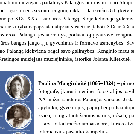
onalinio muziejaus padalinys Palangos burmistro Jono Šliūp
ė“ tęsė rudens sezono renginių ciklą – lapkričio 3 d. (ketvirt
onė po XIX–XX a. sandūros Palangą. Šioje kelionėje gidėmis
ai ir kūryba nepaprastai stipriai susieti ir įtakoti XIX ir XX
sferos. Palanga, jos šurmulys, poilsiautojų įvairovė, renginiai
jūros bangos įaugo į jų gyvenimus ir formavo asmenybes. Sav
no Palangą kiekviena pagal savo galimybes. Renginio metu su
retingos muziejaus muziejininkė, istorikė Jolanta Klietkutė.
Paulina Mongirdaitė (1865–1924)
– pirmoj
fotografė, įkūrusi meninės fotografijos pav
XX amžių sandūros Palangos vaizdus. Ji da
apylinkių gyventojus, pajūrį bei poilsiautoju
kvietę fotografuoti šeimos narius, užsakę p
– tarsi to laikmečio ambasadorė, kurios atvi
tolimiausius pasaulio kampelius.