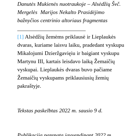
Danutės Mukienės nuotraukoje – Alsėdžių Švč.
Mergelės Marijos Nekalto Prasidėjimo
bažnyčios centrinio altoriaus fragmentas
_________________________
[1]
Alsėdžių žemėms priklausė ir Lieplaukės
dvaras, kuriame laisvu laiku, pradedant vyskupu
Mikalojumi Dzieržgavięiu ir baigiant vyskupu
Martynu III, kartais leisdavo laiką Žemaičių
vyskupai. Lieplaukės dvaras buvo pačiame
Žemaičių vyskupams priklausiusių žemių
pakraštyje.
Tekstas paskelbtas 2022 m. sausio 9 d.
Publikacija parengta įgyvendinant 2022 m.