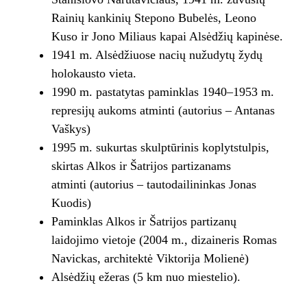
Rainių kankinių Stepono Bubelės, Leono
Kuso ir Jono Miliaus kapai Alsėdžių kapinėse.
1941 m. Alsėdžiuose nacių nužudytų žydų
holokausto vieta.
1990 m. pastatytas paminklas 1940–1953 m.
represijų aukoms atminti (autorius – Antanas
Vaškys)
1995 m. sukurtas skulptūrinis koplytstulpis,
skirtas Alkos ir Šatrijos partizanams
atminti (autorius – tautodailininkas Jonas
Kuodis)
Paminklas Alkos ir Šatrijos partizanų
laidojimo vietoje (2004 m., dizaineris Romas
Navickas, architektė Viktorija Molienė)
Alsėdžių ežeras (5 km nuo miestelio).