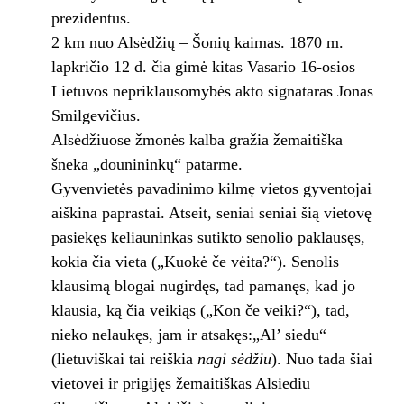
prezidentus.
2 km nuo Alsėdžių – Šonių kaimas. 1870 m.
lapkričio 12 d. čia gimė kitas Vasario 16-osios
Lietuvos nepriklausomybės akto signataras Jonas
Smilgevičius.
Alsėdžiuose žmonės kalba gražia žemaitiška
šneka „dounininkų“ patarme.
Gyvenvietės pavadinimo kilmę vietos gyventojai
aiškina paprastai. Atseit, seniai seniai šią vietovę
pasiekęs keliauninkas sutikto senolio paklausęs,
kokia čia vieta („Kuokė če vėita?“). Senolis
klausimą blogai nugirdęs, tad pamanęs, kad jo
klausia, ką čia veikiąs („Kon če veiki?“), tad,
nieko nelaukęs, jam ir atsakęs:„Al’ siedu“
(lietuviškai tai reiškia
nagi sėdžiu
). Nuo tada šiai
vietovei ir prigijęs žemaitiškas Alsiediu