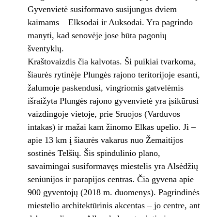
Gyvenvietė susiformavo susijungus dviem
kaimams – Elksodai ir Auksodai. Yra pagrindo
manyti, kad senovėje jose būta pagonių
šventyklų.
Kraštovaizdis čia kalvotas. Ši puikiai tvarkoma,
šiaurės rytinėje Plungės rajono teritorijoje esanti,
žalumoje paskendusi, vingriomis gatvelėmis
išraižyta Plungės rajono gyvenvietė yra įsikūrusi
vaizdingoje vietoje, prie Sruojos (Varduvos
intakas) ir mažai kam žinomo Elkas upelio. Ji –
apie 13 km į šiaurės vakarus nuo Žemaitijos
sostinės Telšių. Šis spindulinio plano,
savaimingai susiformavęs miestelis yra Alsėdžių
seniūnijos ir parapijos centras. Čia gyvena apie
900 gyventojų (2018 m. duomenys). Pagrindinės
miestelio architektūrinis akcentas – jo centre, ant