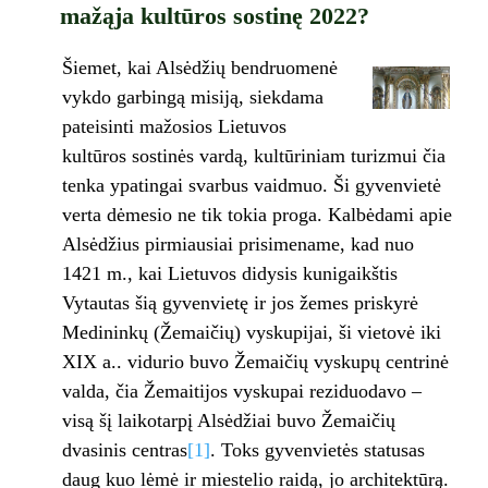
mažąja kultūros sostinę 2022?
Šiemet, kai Alsėdžių bendruomenė
vykdo garbingą misiją, siekdama
pateisinti mažosios Lietuvos
kultūros sostinės vardą, kultūriniam turizmui čia
tenka ypatingai svarbus vaidmuo. Ši gyvenvietė
verta dėmesio ne tik tokia proga. Kalbėdami apie
Alsėdžius pirmiausiai prisimename, kad nuo
1421 m., kai Lietuvos didysis kunigaikštis
Vytautas šią gyvenvietę ir jos žemes priskyrė
Medininkų (Žemaičių) vyskupijai, ši vietovė iki
XIX a.. vidurio buvo Žemaičių vyskupų centrinė
valda, čia Žemaitijos vyskupai reziduodavo –
visą šį laikotarpį Alsėdžiai buvo Žemaičių
dvasinis centras
[1]
. Toks gyvenvietės statusas
daug kuo lėmė ir miestelio raidą, jo architektūrą.