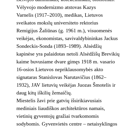
Vėlyvojo modernizmo atstovas Kazys
Varnelis (1917–2010), medikas, Lietuvos
sveikatos mokslų universiteto rektorius
Remigijus Žaliūnas (g. 1961 m.), visuomenės
veikėjas, ekonomistas, savivaldybininkas Jackus
Sondeckis-Sonda (1893–1989). Alsėdžių
kapinėse yra palaidotas netoli Alsėdžišų Brevikių
kaime buvusiame dvare gimęs 1918 m. vasario
16-osios Lietuvos nepriklausomybės akto
signataras Stanislovas Narutavičius (1862–
1932), JAV lietuvių veikėjas Juozas Šmotelis ir
daug kitų iškilių žemaičių.
Miestelis žavi prie gatvių išsirikiavusiais
mediniais liaudiškos architektūros namais,
vietinių gyventojų gražiai tvarkomomis
sodybomis. Gyvenvietės centre – netaisyklingos