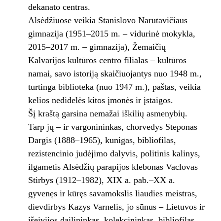
dekanato centras.
Alsėdžiuose veikia Stanislovo Narutavičiaus
gimnazija (1951–2015 m. – vidurinė mokykla,
2015–2017 m. – gimnazija), Žemaičių
Kalvarijos kultūros centro filialas – kultūros
namai, savo istoriją skaičiuojantys nuo 1948 m.,
turtinga biblioteka (nuo 1947 m.), paštas, veikia
kelios nedidelės kitos įmonės ir įstaigos.
Šį kraštą garsina nemažai iškilių asmenybių.
Tarp jų – ir vargonininkas, chorvedys Steponas
Dargis (1888–1965), kunigas, bibliofilas,
rezistencinio judėjimo dalyvis, politinis kalinys,
ilgametis Alsėdžių parapijos klebonas Vaclovas
Stirbys (1912–1982), XIX a. pab.–XX a.
gyvenęs ir kūręs savamokslis liaudies meistras,
dievdirbys Kazys Varnelis, jo sūnus – Lietuvos ir
išeivijos dailininkas, kolekcininkas, bibliofilas.