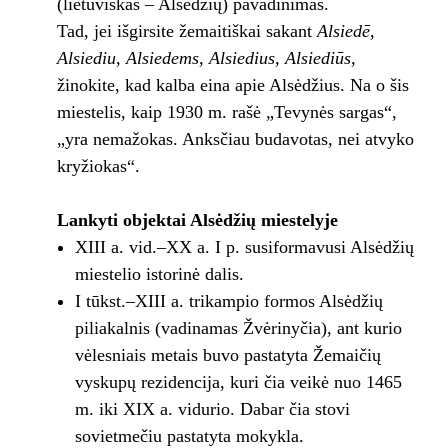
(lietuviškas – Alsėdžių) pavadinimas.
Tad, jei išgirsite žemaitiškai sakant
Alsiedē,
Alsiediu, Alsiedems, Alsiedius, Alsiediūs,
žinokite, kad kalba eina apie Alsėdžius. Na o šis
miestelis, kaip 1930 m. rašė „Tevynės sargas“,
„yra nemažokas. Anksčiau budavotas, nei atvyko
kryžiokas“.
Lankyti objektai Alsėdžių miestelyje
XIII a. vid.–XX a. I p. susiformavusi Alsėdžių
miestelio istorinė dalis.
I tūkst.–XIII a. trikampio formos Alsėdžių
piliakalnis (vadinamas Žvėrinyčia), ant kurio
vėlesniais metais buvo pastatyta Žemaičių
vyskupų rezidencija, kuri čia veikė nuo 1465
m. iki XIX a. vidurio. Dabar čia stovi
sovietmečiu pastatyta mokykla.