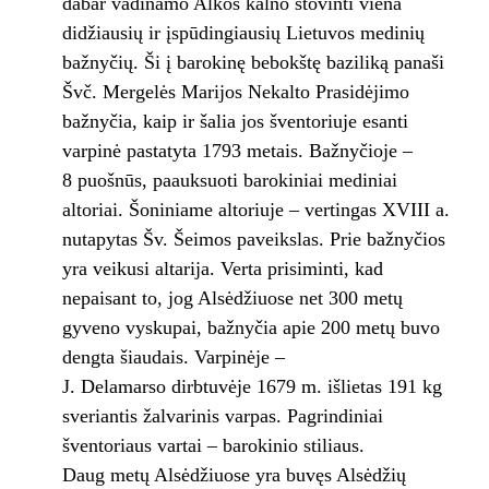
dabar vadinamo Alkos kalno stovinti viena
didžiausių ir įspūdingiausių Lietuvos medinių
bažnyčių. Ši į barokinę bebokštę baziliką panaši
Švč. Mergelės Marijos Nekalto Prasidėjimo
bažnyčia, kaip ir šalia jos šventoriuje esanti
varpinė pastatyta 1793 metais. Bažnyčioje –
8 puošnūs, paauksuoti barokiniai mediniai
altoriai. Šoniniame altoriuje – vertingas XVIII a.
nutapytas Šv. Šeimos paveikslas. Prie bažnyčios
yra veikusi altarija. Verta prisiminti, kad
nepaisant to, jog Alsėdžiuose net 300 metų
gyveno vyskupai, bažnyčia apie 200 metų buvo
dengta šiaudais. Varpinėje –
J. Delamarso dirbtuvėje 1679 m. išlietas 191 kg
sveriantis žalvarinis varpas. Pagrindiniai
šventoriaus vartai – barokinio stiliaus.
Daug metų Alsėdžiuose yra buvęs Alsėdžių