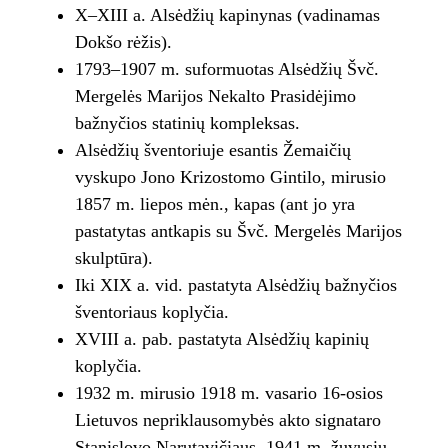
X–XIII a. Alsėdžių kapinynas (vadinamas
Dokšo rėžis).
1793–1907 m. suformuotas Alsėdžių Švč.
Mergelės Marijos Nekalto Prasidėjimo
bažnyčios statinių kompleksas.
Alsėdžių šventoriuje esantis Žemaičių
vyskupo Jono Krizostomo Gintilo, mirusio
1857 m. liepos mėn., kapas (ant jo yra
pastatytas antkapis su Švč. Mergelės Marijos
skulptūra).
Iki XIX a. vid. pastatyta Alsėdžių bažnyčios
šventoriaus koplyčia.
XVIII a. pab. pastatyta Alsėdžių kapinių
koplyčia.
1932 m. mirusio 1918 m. vasario 16-osios
Lietuvos nepriklausomybės akto signataro
Stanislovo Narutavičiaus, 1941 m. žuvusių