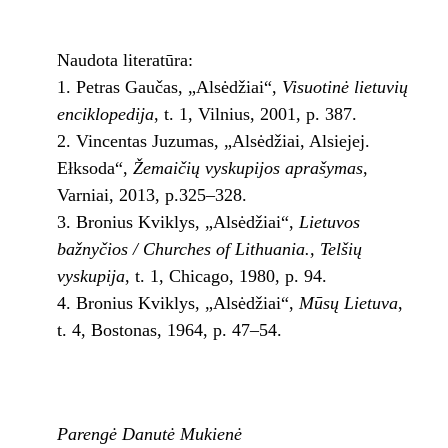
Naudota literatūra:
Petras Gaučas, „Alsėdžiai“,
Visuotinė lietuvių
enciklopedija
, t. 1, Vilnius, 2001, p. 387.
Vincentas Juzumas, „Alsėdžiai, Alsiejej.
Ełksoda“,
Žemaičių vyskupijos aprašymas
,
Varniai, 2013, p.325–328.
Bronius Kviklys, „Alsėdžiai“,
Lietuvos
bažnyčios / Churches of Lithuania., Telšių
vyskupija
, t. 1, Chicago, 1980, p. 94.
Bronius Kviklys, „Alsėdžiai“,
Mūsų Lietuva
,
t. 4, Bostonas, 1964, p. 47–54.
Parengė Danutė Mukienė