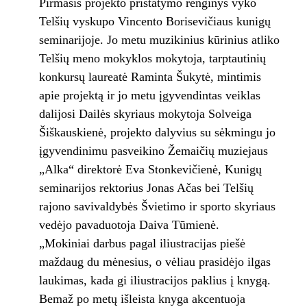
Pirmasis projekto pristatymo renginys vyko
Telšių vyskupo Vincento Borisevičiaus kunigų
seminarijoje. Jo metu muzikinius kūrinius atliko
Telšių meno mokyklos mokytoja, tarptautinių
konkursų laureatė Raminta Šukytė, mintimis
apie projektą ir jo metu įgyvendintas veiklas
dalijosi Dailės skyriaus mokytoja Solveiga
Šiškauskienė, projekto dalyvius su sėkmingu jo
įgyvendinimu pasveikino Žemaičių muziejaus
„Alka“ direktorė Eva Stonkevičienė, Kunigų
seminarijos rektorius Jonas Ačas bei Telšių
rajono savivaldybės Švietimo ir sporto skyriaus
vedėjo pavaduotoja Daiva Tūmienė.
„Mokiniai darbus pagal iliustracijas piešė
maždaug du mėnesius, o vėliau prasidėjo ilgas
laukimas, kada gi iliustracijos paklius į knygą.
Bemaž po metų išleista knyga akcentuoja