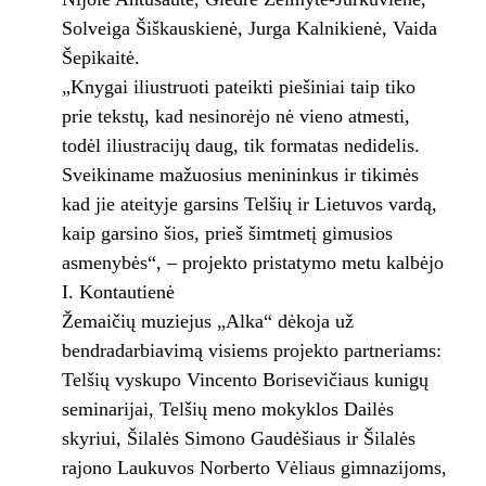
Solveiga Šiškauskienė, Jurga Kalnikienė, Vaida
Šepikaitė.
„Knygai iliustruoti pateikti piešiniai taip tiko
prie tekstų, kad nesinorėjo nė vieno atmesti,
todėl iliustracijų daug, tik formatas nedidelis.
Sveikiname mažuosius menininkus ir tikimės
kad jie ateityje garsins Telšių ir Lietuvos vardą,
kaip garsino šios, prieš šimtmetį gimusios
asmenybės“, – projekto pristatymo metu kalbėjo
I. Kontautienė
Žemaičių muziejus „Alka“ dėkoja už
bendradarbiavimą visiems projekto partneriams:
Telšių vyskupo Vincento Borisevičiaus kunigų
seminarijai, Telšių meno mokyklos Dailės
skyriui, Šilalės Simono Gaudėšiaus ir Šilalės
rajono Laukuvos Norberto Vėliaus gimnazijoms,