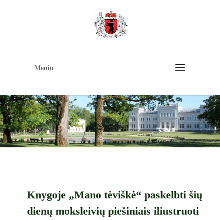
Op
too
Meniu
Knygoje „Mano tėviškė“ paskelbti šių
dienų moksleivių piešiniais iliustruoti