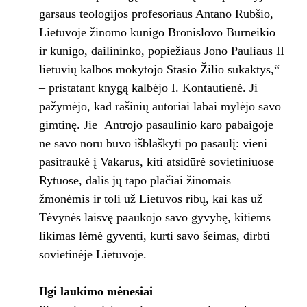
garsaus teologijos profesoriaus Antano Rubšio,
Lietuvoje žinomo kunigo Bronislovo Burneikio
ir kunigo, dailininko, popiežiaus Jono Pauliaus II
lietuvių kalbos mokytojo Stasio Žilio sukaktys,“
– pristatant knygą kalbėjo I. Kontautienė. Ji
pažymėjo, kad rašinių autoriai labai mylėjo savo
gimtinę. Jie Antrojo pasaulinio karo pabaigoje
ne savo noru buvo išblaškyti po pasaulį: vieni
pasitraukė į Vakarus, kiti atsidūrė sovietiniuose
Rytuose, dalis jų tapo plačiai žinomais
žmonėmis ir toli už Lietuvos ribų, kai kas už
Tėvynės laisvę paaukojo savo gyvybę, kitiems
likimas lėmė gyventi, kurti savo šeimas, dirbti
sovietinėje Lietuvoje.
Ilgi laukimo mėnesiai