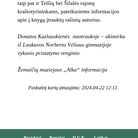
taip pat ir Telšių bei Šilalės rajonų
kraštotyrininkams, pateikusiems informacijos
apie į knygą įtrauktų rašinių autorius.
Donatos Kazlauskienės nuotraukoje – akimirka
iš Laukuvos Norberto Vėliaus gimnazijoje
vykusio pristatymo renginio
Žemaičių muziejaus „Alka“ informacija
Paskutinį kartą atnaujinta: 2024-04-22 12:13
Projektai
Remėjai
D.U.K.
Laiškai