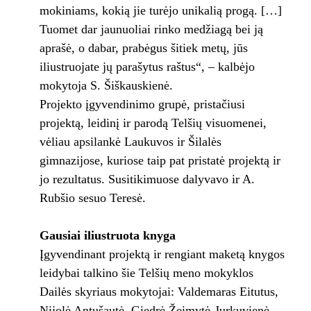
mokiniams, kokią jie turėjo unikalią progą. […]
Tuomet dar jaunuoliai rinko medžiagą bei ją
aprašė, o dabar, prabėgus šitiek metų, jūs
iliustruojate jų parašytus raštus“, – kalbėjo
mokytoja S. Šiškauskienė.
Projekto įgyvendinimo grupė, pristačiusi
projektą, leidinį ir parodą Telšių visuomenei,
vėliau apsilankė Laukuvos ir Šilalės
gimnazijose, kuriose taip pat pristatė projektą ir
jo rezultatus. Susitikimuose dalyvavo ir A.
Rubšio sesuo Teresė.
Gausiai iliustruota knyga
Įgyvendinant projektą ir rengiant maketą knygos
leidybai talkino šie Telšių meno mokyklos
Dailės skyriaus mokytojai: Valdemaras Eitutus,
Nijolė Antušautė, Giedrė Žeimytė-Jurkuvienė,