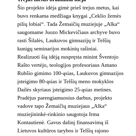
Šio projekto idėja gimė prieš trejus metus, kai
buvo renkama medžiaga knygai „Ceklio žemės
pilių lobiai“. Tada Žemaičių muziejuje „Alka“
saugomame Juozo Mickevičiaus archyve buvo
rasti Šilalės, Laukuvos gimnazijų ir Telšių
kunigų seminarijos mokinių rašiniai.
Realizuoti šią idėją nuspręsta minint Šventojo
Rašto vertėjo, teologijos profesoriaus Antano
Rubšio gimimo 100-ąsias, Laukuvos gimnazijos
įsteigimo 80-ąsias ir Telšių meno mokyklos
Dailės skyriaus įsteigimo 25-ąsias metines.
Pradėjus parengiamuosius darbus, projekto
vadove tapo Žemaičių muziejaus „Alka“
muziejininkė-rinkinio saugotoja Irma
Kontautienė. Gavus dalinį finansavimą iš
Lietuvos kultūros tarybos ir Telšių rajono