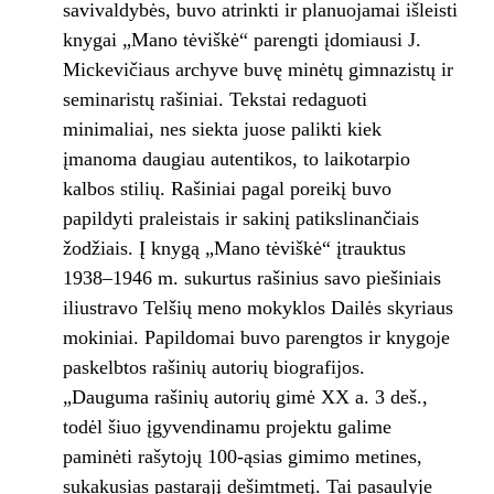
savivaldybės, buvo atrinkti ir planuojamai išleisti
knygai „Mano tėviškė“ parengti įdomiausi J.
Mickevičiaus archyve buvę minėtų gimnazistų ir
seminaristų rašiniai. Tekstai redaguoti
minimaliai, nes siekta juose palikti kiek
įmanoma daugiau autentikos, to laikotarpio
kalbos stilių. Rašiniai pagal poreikį buvo
papildyti praleistais ir sakinį patikslinančiais
žodžiais. Į knygą „Mano tėviškė“ įtrauktus
1938–1946 m. sukurtus rašinius savo piešiniais
iliustravo Telšių meno mokyklos Dailės skyriaus
mokiniai. Papildomai buvo parengtos ir knygoje
paskelbtos rašinių autorių biografijos.
„Dauguma rašinių autorių gimė XX a. 3 deš.,
todėl šiuo įgyvendinamu projektu galime
paminėti rašytojų 100-ąsias gimimo metines,
sukakusias pastarąjį dešimtmetį. Tai pasaulyje