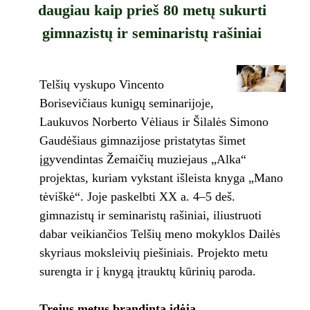
daugiau kaip prieš 80 metų sukurti
gimnazistų ir seminaristų rašiniai
Telšių vyskupo Vincento
Borisevičiaus kunigų seminarijoje,
Laukuvos Norberto Vėliaus ir Šilalės Simono
Gaudėšiaus gimnazijose pristatytas šimet
įgyvendintas Žemaičių muziejaus „Alka“
projektas, kuriam vykstant išleista knyga „Mano
tėviškė“. Joje paskelbti XX a. 4–5 deš.
gimnazistų ir seminaristų rašiniai, iliustruoti
dabar veikiančios Telšių meno mokyklos Dailės
skyriaus moksleivių piešiniais. Projekto metu
surengta ir į knygą įtrauktų kūrinių paroda.
Trejus metus brandinta idėja