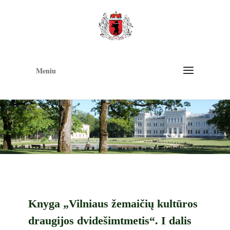
Op
too
Meniu
Knyga „Vilniaus žemaičių kultūros
draugijos dvidešimtmetis“. I dalis