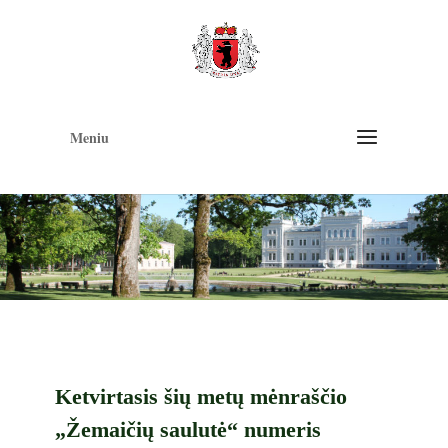
Op
too
Meniu
Ketvirtasis šių metų mėnraščio
„Žemaičių saulutė“ numeris