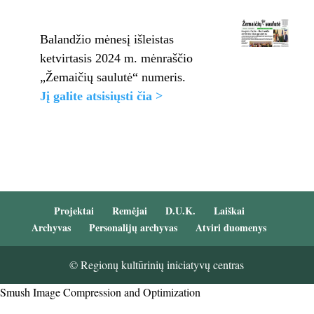
Balandžio mėnesį išleistas
ketvirtasis 2024 m. mėnraščio
„Žemaičių saulutė“ numeris.
Jį galite atsisiųsti čia >
Projektai
Remėjai
D.U.K.
Laiškai
Archyvas
Personalijų archyvas
Atviri duomenys
© Regionų kultūrinių iniciatyvų centras
Smush Image Compression and Optimization