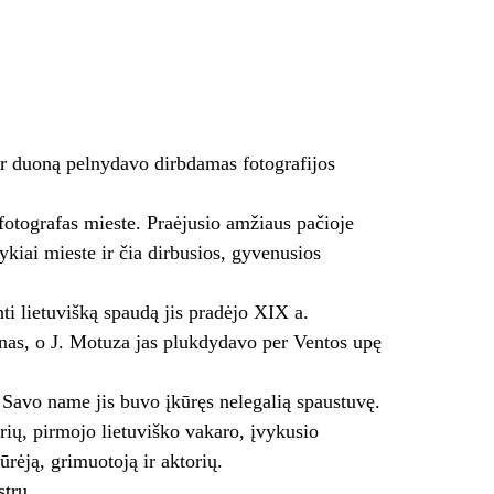
ir duoną pelnydavo dirbdamas fotografijos
otografas mieste. Praėjusio amžiaus pačioje
ykiai mieste ir čia dirbusios, gyvenusios
ti lietuvišką spaudą jis pradėjo XIX a.
ūnas, o J. Motuza jas plukdydavo per Ventos upę
 Savo name jis buvo įkūręs nelegalią spaustuvę.
orių, pirmojo lietuviško vakaro, įvykusio
rėją, grimuotoją ir aktorių.
tru.