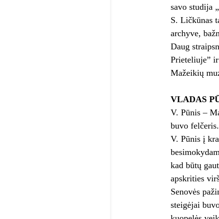
savo studija 
S. Ličkūnas t
archyve, bažn
Daug straipsn
Prieteliuje” i
Mažeikių muzi
VLADAS P
V. Pūnis – Ma
buvo felčeris
V. Pūnis į kr
besimokydamas
kad būtų gaut
apskrities vi
Senovės paži
steigėjai buv
kuopelės veik