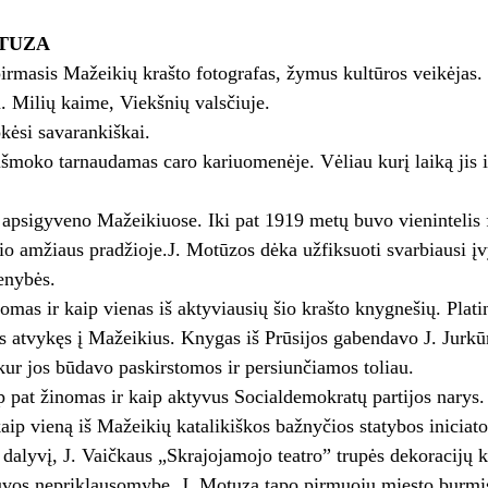
TUZA
irmasis Mažeikių krašto fotografas, žymus kultūros veikėjas.
 Milių kaime, Viekšnių valsčiuje.
kėsi savarankiškai.
išmoko tarnaudamas caro kariuomenėje. Vėliau kurį laiką jis 
psigyveno Mažeikiuose. Iki pat 1919 metų buvo vienintelis f
šio amžiaus pradžioje.J. Motūzos dėka užfiksuoti svarbiausi įv
enybės.
omas ir kaip vienas iš aktyviausių šio krašto knygnešių. Platin
s atvykęs į Mažeikius. Knygas iš Prūsijos gabendavo J. Jurk
kur jos būdavo paskirstomos ir persiunčiamos toliau.
p pat žinomas ir kaip aktyvus Socialdemokratų partijos narys.
kaip vieną iš Mažeikių katalikiškos bažnyčios statybos iniciat
dalyvį, J. Vaičkaus „Skrajojamojo teatro” trupės dekoracijų kū
uvos nepriklausomybę, J. Motuza tapo pirmuoju miesto burmis