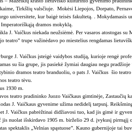
s – Mažeikių krašto lietuviško kultūrinio gyvenimo pradinin
kaime, Tirkšlių valsčiuje. Mokėsi Liepojos, Dorpato, Pernav
urgo universitete, kur baigė teisės fakultetą. . Mokydamasis uni
r Imperatoriškąją dramos mokyklą.
ikla J. Vaičkus niekada neužsiėmė. Per vasaros atostogas su 
jo teatro” trupe važinėdavo po miestelius rengdamas lietuvišk
burge J. Vaičkus įsteigė vaidybos studiją, kurioje rengė profe
damas su šia grupe, jis pasiekė žymiai daugiau negu pradžioje 
ybinio dramos teatro branduoliu, o pats J. Vaičkus ­ šio teatro
os teatro tėvu.
kus 1930 m.
vos teatro pradininko Juozo Vaičkaus gimtinėje, Zastaučių ka
odas J. Vaičkaus gyvenime užima nedidelį tarpsnį. Reikšmingi
Bet J. Vaičkus pabrėžtinai didžiavosi tuo, kad jis gimė ir gyven
 jis nuolat išskirdavo 1905 m. birželio 29 d. įvykusį pirmąjį 
tas spektaklis „Velnias spąstuose”. Kauno gubernijoje tai buvo