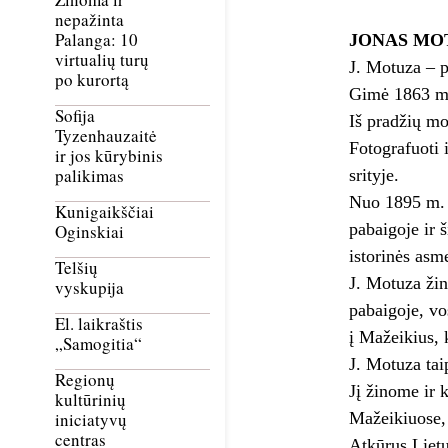
nepažinta
Palanga: 10
JONAS MO
virtualių turų
J. Motuza – p
po kurortą
Gimė 1863 m.
Sofija
Iš pradžių mo
Tyzenhauzaitė
Fotografuoti 
ir jos kūrybinis
palikimas
srityje.
Nuo 1895 m. a
Kunigaikščiai
pabaigoje ir 
Oginskiai
istorinės asm
Telšių
J. Motuza žin
vyskupija
pabaigoje, vo
El. laikraštis
į Mažeikius, 
„Samogitia“
J. Motuza tai
Regionų
Jį žinome ir 
kultūrinių
Mažeikiuose, 
iniciatyvų
centras
Atkūrus Liet