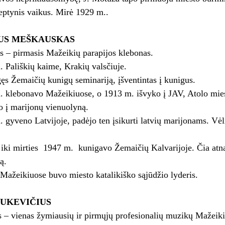
septynis vaikus. Mirė 1929 m..
US MEŠKAUSKAS
s – pirmasis Mažeikių parapijos klebonas.
 Pališkių kaime, Krakių valsčiuje.
ęs Žemaičių kunigų seminariją, įšventintas į kunigus.
 klebonavo Mažeikiuose, o 1913 m. išvyko į JAV, Atolo mieste
o į marijonų vienuolyną.
 gyveno Latvijoje, padėjo ten įsikurti latvių marijonams. V
ki mirties ­ 1947 m. ­ kunigavo Žemaičių Kalvarijoje. Čia atna
ą.
ažeikiuose buvo miesto katalikiško sąjūdžio lyderis.
PUKEVIČIUS
 – vienas žymiausių ir pirmųjų profesionalių muzikų Mažeiki