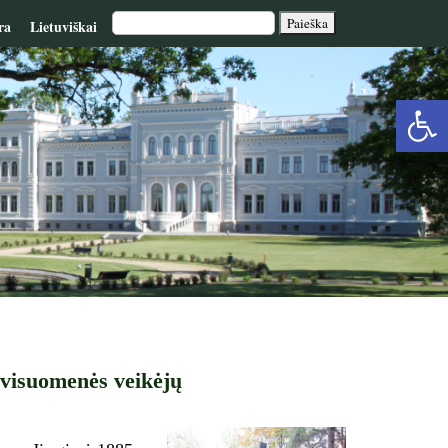
ra
Lietuviškai
Op
too
 visuomenės veikėjų