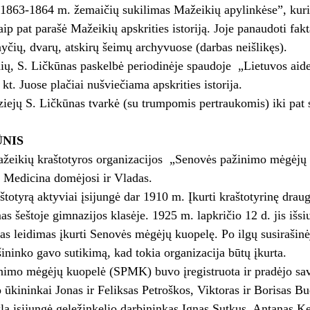
„1863-1864 m. žemaičių sukilimas Mažeikių apylinkėse”, kur
aip pat parašė Mažeikių apskrities istoriją. Joje panaudoti fak
yčių, dvarų, atskirų šeimų archyvuose (darbas neišlikęs).
ių, S. Ličkūnas paskelbė periodinėje spaudoje ­ „Lietuvos ai
r kt. Juose plačiai nušviečiama apskrities istorija.
ejų S. Ličkūnas tvarkė (su trumpomis pertraukomis) iki pat s
ŪNIS
žeikių kraštotyros organizacijos ­ „Senovės pažinimo mėgėjų k
. Medicina domėjosi ir Vladas.
aštotyrą aktyviai įsijungė dar 1910 m. Įkurti kraštotyrinę drau
 šeštoje gimnazijos klasėje. 1925 m. lapkričio 12 d. jis išs
as leidimas įkurti Senovės mėgėjų kuopelę. Po ilgų susirašin
ršininko gavo sutikimą, kad tokia organizacija būtų įkurta.
nimo mėgėjų kuopelė (SPMK) buvo įregistruota ir pradėjo sa
o ūkininkai Jonas ir Feliksas Petroškos, Viktoras ir Borisas Bu
lą įsijungė geležinkelio darbininkas Ignas Sutkus, Antanas Ke