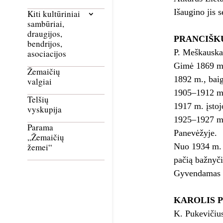
Išaugino jis 
Kiti kultūriniai
sambūriai,
draugijos,
PRANCIŠK
bendrijos,
P. Meškauska
asociacijos
Gimė 1869 m.
Žemaičių
1892 m., baig
valgiai
1905–­1912 m.
Telšių
1917 m. įstoj
vyskupija
1925­–1927 m.
Parama
Panevėžyje.
„Žemaičių
Nuo 1934 m. i
žemei“
pačią bažnyči
Gyvendamas M
KAROLIS 
K. Pukevičius