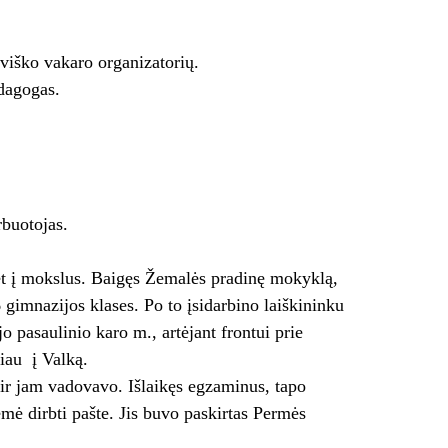
viško vakaro organizatorių.
dagogas.
rbuotojas.
 net į mokslus. Baigęs Žemalės pradinę mokyklą,
 gimnazijos klases. Po to įsidarbino laiškininku
o pasaulinio karo m., artėjant frontui prie
au ­ į Valką.
ir jam vadovavo. Išlaikęs egzaminus, tapo
ė dirbti pašte. Jis buvo paskirtas Permės