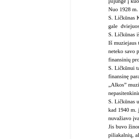
įsijungė į kuo
Nuo 1928 m. r
S. Ličkūnas K
gale ­ dvieju
S. Ličkūnas i
Iš muziejaus 
neteko savo p
finansinių pr
S. Ličkūnui t
finansinę par
„Alkos” muzie
nepasitenkin
S. Ličkūnas u
kad 1940 m. j
nuvažiavo įva
Jis buvo žino
piliakalnių, 