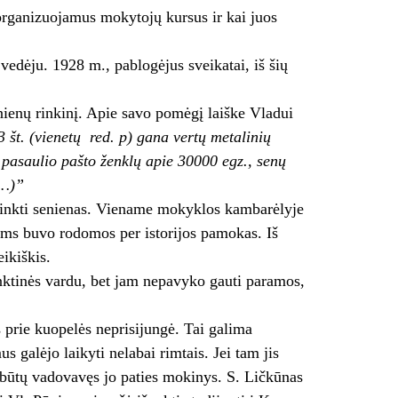
 organizuojamus mokytojų kursus ir kai juos
dėju. 1928 m., pablogėjus sveikatai, iš šių
nienų rinkinį. Apie savo pomėgį laiške Vladui
št. (vienetų ­ red. p) gana vertų metalinių
, pasaulio pašto ženklų apie 30000 egz., senų
(…)”
rinkti senienas. Viename mokyklos kambarėlyje
ams buvo rodomos per istorijos pamokas. Iš
ikiškis.
inktinės vardu, bet jam nepavyko gauti paramos,
prie kuopelės neprisijungė. Tai galima
 galėjo laikyti nelabai rimtais. Jei tam jis
da būtų vadovavęs jo paties mokinys. S. Ličkūnas