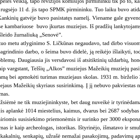
pelės veiklą, tapo revizijos komisijos pirmininku tik po to, ka
ugsėjo 11 d. jis tapo SPMK pirmininku. Tuo laiku buvo atida
ankinių gatvėje buvo pasistatęs namelį. Viename gale gyveno
ose kambariuose ­ buvo įkurtas muziejus. Iš pradžių lankyto
šleido žurnaliuką „Senovė”.
tuo metu atlyginimo S. Ličkūnas negaudavo, tad dirbo visuomen
agrindinio darbo, o šeima buvo didelė, ją reikėjo išlaikyti, t
oblemų. Daugiausia jis versdavosi iš atsitiktinių uždarbių, hon
aip vargstant, Telšių „Alkos” muziejus Mažeikių muziejų pasiū
amą bei apmokėti turimas muziejaus skolas. 1931 m. birželio 
jaus Mažeikių skyriaus susirinkimą. Į jį nebuvo pakviestas 
imas.
žsiėmė ne tik muziejininkyste, bet daug nuveikė ir tyrinėdama
is aplankė 1014 miestelius, kaimus, dvarus bei 2687 sodybas
iriomis susisiekimo priemonėmis ir surinko per 3000 ekspona
mas ir kaip archeologas, istorikas. Ištyrinėjo, išmatavo ir smu
alkakalnių, senkapių, užrašė nemažai pasakojimų, padavimų api