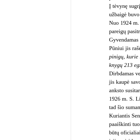
Į tėvynę sugr
užbaigė buvo
Nuo 1924 m. S
pareigų pasit
Gyvendamas Li
Pūniui jis raš
pinigų, kurie
knygų 213 egz
Dirbdamas ve
jis kaupė sav
anksto susita
1926 m. S. Li
tad šio suma
Kuriantis Sen
paaiškinti tu
būtų oficiali