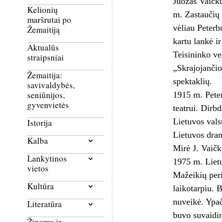
Juozas Vaičku
Kelionių
m. Zastaučių 
maršrutai po
vėliau Peterb
Žemaitiją
kartu lankė i
Aktualūs
Teisininko ve
straipsniai
„Skrajojančio
Žemaitija:
spektaklių.
savivaldybės,
seniūnijos,
1915 m. Peter
gyvenvietės
teatrui. Dirb
Lietuvos valst
Istorija
Lietuvos dram
Kalba
Mirė J. Vaič
Lankytinos
1975 m. Lietu
vietos
Mažeikių peri
Kultūra
laikotarpiu. 
nuveikė. Ypač
Literatūra
buvo suvaidin
Žinoma ir