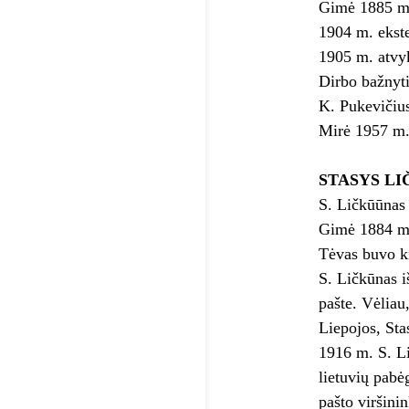
Gimė 1885 m.
1904 m. ekste
1905 m. atvyk
Dirbo bažnyt
K. Pukevičiu
Mirė 1957 m.
STASYS L
S. Ličkūūnas 
Gimė 1884 m. 
Tėvas buvo ki
S. Ličkūnas i
pašte. Vėliau
Liepojos, Sta
1916 m. S. Li
lietuvių pabė
pašto viršini