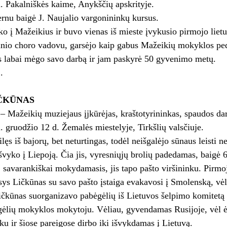
 Pakalniškės kaime, Anykščių apskrityje.
rnu baigė J. Naujalio vargonininkų kursus.
o į Mažeikius ir buvo vienas iš mieste įvykusio pirmojo lietu
inio choro vadovu, garsėjo kaip gabus Mažeikių mokyklos pe
s labai mėgo savo darbą ir jam paskyrė 50 gyvenimo metų.
.
IČKŪNAS
– Mažeikių muziejaus įjkūrėjas, kraštotyrininkas, spaudos da
gruodžio 12 d. Žemalės miestelyje, Tirkšlių valsčiuje.
lęs iš bajorų, bet neturtingas, todėl neišgalėjo sūnaus leisti
švyko į Liepoją. Čia jis, vyresniųjų brolių padedamas, baigė 6
, savarankiškai mokydamasis, jis tapo pašto viršininku. Pirmoj
sys Ličkūnas su savo pašto įstaiga evakavosi į Smolenską, vėli
čkūnas suorganizavo pabėgėlių iš Lietuvos šelpimo komitetą 
gėlių mokyklos mokytoju. Vėliau, gyvendamas Rusijoje, vėl ėm
nku ir šiose pareigose dirbo iki išvykdamas į Lietuvą.