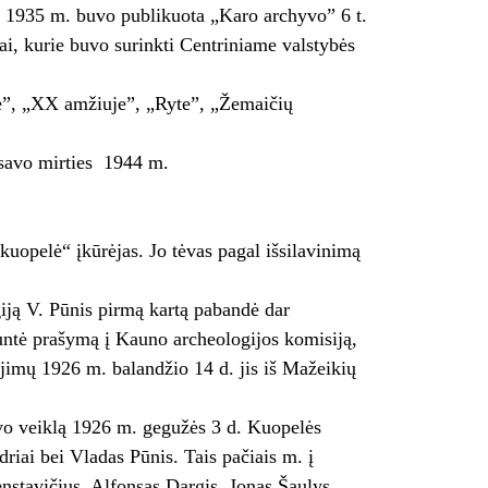
i 1935 m. buvo publikuota „Karo archyvo” 6 t.
tai, kurie buvo surinkti Centriniame valstybės
de”, „XX amžiuje”, „Ryte”, „Žemaičių
avo mirties ­ 1944 m.
uopelė“ įkūrėjas. Jo tėvas pagal išsilavinimą
giją V. Pūnis pirmą kartą pabandė dar
iuntė prašymą į Kauno archeologijos komisiją,
ėjimų 1926 m. balandžio 14 d. jis iš Mažeikių
vo veiklą 1926 m. gegužės 3 d. Kuopelės
driai bei Vladas Pūnis. Tais pačiais m. į
nstavičius, Alfonsas Dargis, Jonas Šaulys,