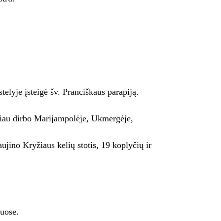
lyje įsteigė šv. Pranciškaus parapiją.
ėliau dirbo Marijampolėje, Ukmergėje,
ujino Kryžiaus kelių stotis, 19 koplyčių ir
uose.