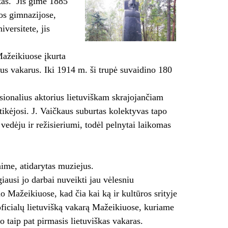
kas. Jis gimė 1885
os gimnazijose,
versitete, jis
Mažeikiuose įkurta
us vakarus. Iki 1914 m. ši trupė suvaidino 180
sionalius aktorius lietuviškam skrajojančiam
tikėjosi. J. Vaičkaus suburtas kolektyvas tapo
 vedėju ir režisieriumi, todėl pelnytai laikomas
ime, atidarytas muziejus.
ausi jo darbai nuveikti jau vėlesniu
o Mažeikiuose, kad čia kai ką ir kultūros srityje
oficialų lietuvišką vakarą Mažeikiuose, kuriame
 taip pat pirmasis lietuviškas vakaras.