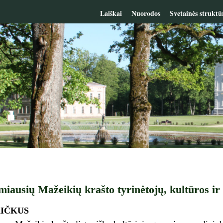
Laiškai
Nuorodos
Svetainės struktū
miausių Mažeikių krašto tyrinėtojų, kultūros ir
AIČKUS