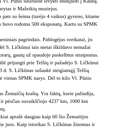
i Vl. Pūnis susiruošė išvykti studijuoti į Kauną.
rytas ir Mažeikių muziejus.
 pats su šeima (turėjo 4 vaikus) gyveno, kitame
jams buvo rodoma 500 eksponatų. Kartu su SPMK
iniais pagrindais. Pablogėjus sveikatai, jis
odėl S. Ličkūnui tais metai iškildavo nemažai
orarų, gautų už spaudoje paskelbtus straipsnius.
lė prijungti prie Telšių ir pažadėjo S. Ličkūnui
3 d. S. Ličkūnas sušaukė steigiamąjį Telšių
nė vienas SPMK narys. Dėl to kilo Vl. Pūnio
s Žemaičių kraštą. Yra faktų, kurie paliudija,
 ir pėsčias suvaikščiojo 4237 km, 1000 km
tų.
lkiai aprašė daugiau kaip 60 šio Žemaitijos
e juos. Kaip istorikas S. Ličkūnas žinomas ir