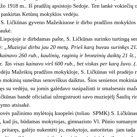
įžo 1918 m.. Iš pradžių apsistojo Sedoje. Ten lankė vokiečių
 paskirtas Ketūnų mokyklos vedėju.
. Ličkūnas gyveno Mažeikiuose ir dirbo pradžios mokyklos ve
raukė.
epojoje ir dirbdamas pašte, S. Ličkūnas surinko turtingą se
ė:
„Muziejui dirbu jau 20 metų. Prieš karą buvau surinkęs 213 
 kainavo 260 rub., kaulinių, raginių ir bronzinių daiktų 21 št.
. Tas visas kainavo virš 600 rub., bet viskas per karą žuvo. 
dėju Mažeikių pradžios mokykloje, S. Ličkūnas vėl pradėjo 
o mokinių suneštus senoviškus daiktus. Šios senienos mokini
ręs su vedėju, su jomis galėdavo susipažinti ir smalsesnis maže
čkūnas bandė oficialiai užregistruoti savo muziejėlį Šaulių r
nymo atsisakė.
ovės pažinimo mylėtojų kuopelei (toliau ­ SPMK) S. Ličkūnas 
o, kad jis, būdamas mokytojas, gimnazisto Vl. Pūnio sumanymus
ai pritaręs, galėjo nukentėti jo, mokytojo, autoritetas ­ jam ta