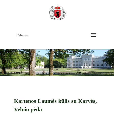
Op
too
Meniu
Kartenos Laumės kūlis su Karvės,
Velnio pėda