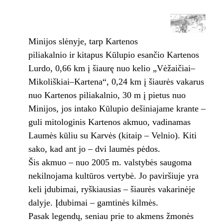
Minijos slėnyje, tarp Kartenos
piliakalnio ir kitapus Kūlupio esančio Kartenos
Lurdo, 0,66 km į šiaurę nuo kelio „Vėžaičiai–
Mikoliškiai–Kartena“, 0,24 km į šiaurės vakarus
nuo Kartenos piliakalnio, 30 m į pietus nuo
Minijos, jos intako Kūlupio dešiniajame krante –
guli mitologinis Kartenos akmuo, vadinamas
Laumės kūliu su Karvės (kitaip – Velnio). Kiti
sako, kad ant jo – dvi laumės pėdos.
Šis akmuo – nuo 2005 m. valstybės saugoma
nekilnojama kultūros vertybė. Jo paviršiuje yra
keli įdubimai, ryškiausias – šiaurės vakarinėje
dalyje. Įdubimai – gamtinės kilmės.
Pasak legendų, seniau prie to akmens žmonės