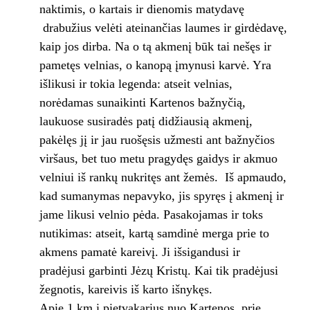
naktimis, o kartais ir dienomis matydavę
drabužius velėti ateinančias laumes ir girdėdavę,
kaip jos dirba. Na o tą akmenį būk tai nešęs ir
pametęs velnias, o kanopą įmynusi karvė. Yra
išlikusi ir tokia legenda: atseit velnias,
norėdamas sunaikinti Kartenos bažnyčią,
laukuose susiradės patį didžiausią akmenį,
pakėlęs jį ir jau ruošęsis užmesti ant bažnyčios
viršaus, bet tuo metu pragydęs gaidys ir akmuo
velniui iš rankų nukritęs ant žemės. Iš apmaudo,
kad sumanymas nepavyko, jis spyręs į akmenį ir
jame likusi velnio pėda. Pasakojamas ir toks
nutikimas: atseit, kartą samdinė merga prie to
akmens pamatė kareivį. Ji išsigandusi ir
pradėjusi garbinti Jėzų Kristų. Kai tik pradėjusi
žegnotis, kareivis iš karto išnykęs.
Apie 1 km į pietvakarius nuo Kartenos, prie