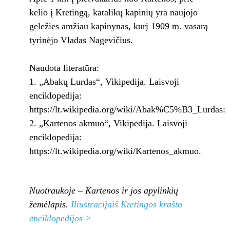
kelio į Kretingą, katalikų kapinių yra naujojo
geležies amžiau kapinynas, kurį 1909 m. vasarą
tyrinėjo Vladas Nagevičius.
Naudota literatūra:
„Abakų Lurdas“, Vikipedija. Laisvoji
enciklopedija:
https://lt.wikipedia.org/wiki/Abak%C5%B3_Lurdas:
„Kartenos akmuo“, Vikipedija. Laisvoji
enciklopedija:
https://lt.wikipedia.org/wiki/Kartenos_akmuo.
Nuotraukoje – Kartenos ir jos apylinkių
žemėlapis.
Iliustracijaiš Kretingos krašto
enciklopedijos >