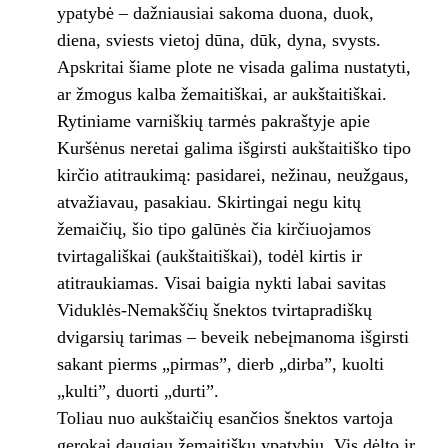
ypatybė – dažniausiai sakoma duona, duok,
diena, sviests vietoj dūna, dūk, dyna, svysts.
Apskritai šiame plote ne visada galima nustatyti,
ar žmogus kalba žemaitiškai, ar aukštaitiškai.
Rytiniame varniškių tarmės pakraštyje apie
Kuršėnus neretai galima išgirsti aukštaitiško tipo
kirčio atitraukimą: pasidarei, nežinau, neužgaus,
atvažiavau, pasakiau. Skirtingai negu kitų
žemaičių, šio tipo galūnės čia kirčiuojamos
tvirtagališkai (aukštaitiškai), todėl kirtis ir
atitraukiamas. Visai baigia nykti labai savitas
Viduklės-Nemakščių šnektos tvirtapradiškų
dvigarsių tarimas – beveik nebeįmanoma išgirsti
sakant pierms „pirmas”, dierb „dirba”, kuolti
„kulti”, duorti „durti”.
Toliau nuo aukštaičių esančios šnektos vartoja
gerokai daugiau žemaitiškų ypatybių. Vis dėlto ir