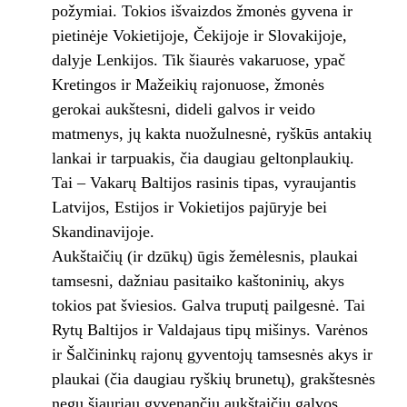
požymiai. Tokios išvaizdos žmonės gyvena ir
pietinėje Vokietijoje, Čekijoje ir Slovakijoje,
dalyje Lenkijos. Tik šiaurės vakaruose, ypač
Kretingos ir Mažeikių rajonuose, žmonės
gerokai aukštesni, dideli galvos ir veido
matmenys, jų kakta nuožulnesnė, ryškūs antakių
lankai ir tarpuakis, čia daugiau geltonplaukių.
Tai – Vakarų Baltijos rasinis tipas, vyraujantis
Latvijos, Estijos ir Vokietijos pajūryje bei
Skandinavijoje.
Aukštaičių (ir dzūkų) ūgis žemėlesnis, plaukai
tamsesni, dažniau pasitaiko kaštoninių, akys
tokios pat šviesios. Galva truputį pailgesnė. Tai
Rytų Baltijos ir Valdajaus tipų mišinys. Varėnos
ir Šalčininkų rajonų gyventojų tamsesnės akys ir
plaukai (čia daugiau ryškių brunetų), grakštesnės
negu šiauriau gyvenančių aukštaičių galvos