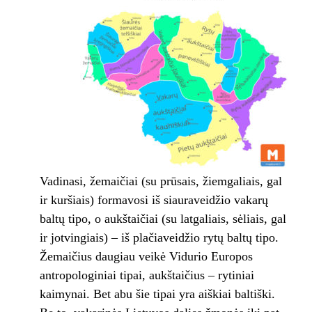
Vadinasi, žemaičiai (su prūsais, žiemgaliais, gal
ir kuršiais) formavosi iš siauraveidžio vakarų
baltų tipo, o aukštaičiai (su latgaliais, sėliais, gal
ir jotvingiais) – iš plačiaveidžio rytų baltų tipo.
Žemaičius daugiau veikė Vidurio Europos
antropologiniai tipai, aukštaičius – rytiniai
kaimynai. Bet abu šie tipai yra aiškiai baltiški.