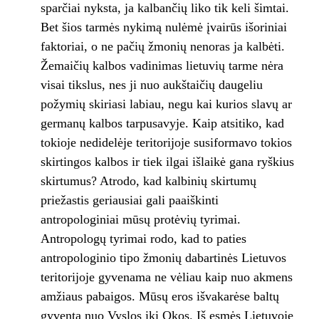
sparčiai nyksta, ja kalbančių liko tik keli šimtai.
Bet šios tarmės nykimą nulėmė įvairūs išoriniai
faktoriai, o ne pačių žmonių nenoras ja kalbėti.
Žemaičių kalbos vadinimas lietuvių tarme nėra
visai tikslus, nes ji nuo aukštaičių daugeliu
požymių skiriasi labiau, negu kai kurios slavų ar
germanų kalbos tarpusavyje. Kaip atsitiko, kad
tokioje nedidelėje teritorijoje susiformavo tokios
skirtingos kalbos ir tiek ilgai išlaikė gana ryškius
skirtumus? Atrodo, kad kalbinių skirtumų
priežastis geriausiai gali paaiškinti
antropologiniai mūsų protėvių tyrimai.
Antropologų tyrimai rodo, kad to paties
antropologinio tipo žmonių dabartinės Lietuvos
teritorijoje gyvenama ne vėliau kaip nuo akmens
amžiaus pabaigos. Mūsų eros išvakarėse baltų
gyventa nuo Vyslos iki Okos. Iš esmės Lietuvoje