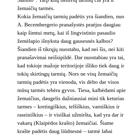
Šamiso”. Tarp kitų lietuvių tarmių čia yra ir
žemaičių tarmės.
Kokia žemaičių tarmių padėtis yra šiandien, nuo
A. Becembergerio pranašystės praėjus daugiau
kaip šimtui metų, kai iš lingvistinio pasaulio
žemėlapio išnyksta daug gausesnės kalbos?
Šiandien iš tikrųjų nuostabu, kad nei šis, nei kiti
pranašavimai neišsipildė. Dar nuostabiau yra tai,
kad tokioje mažoje teritorijoje išliko tiek daug ir
tokių skirtingų tarmių. Nors ne visų žemaičių
tarmių padėtis yra vienoda, vis dėlto dar visos
mūsų tarmės tebėra gyvos. Tiesa, kalbėdami apie
žemaičius, daugelis dažniausiai mini tik keturias
tarmes – kretingiškius, telšiškius, varniškius ir
raseiniškius – ir visiškai užmiršta, kad yra dar ir
vakarų (Klaipėdos krašto) žemaičiai. Šiame
krašte padėtis daug liūdnesnė – tarmė labai