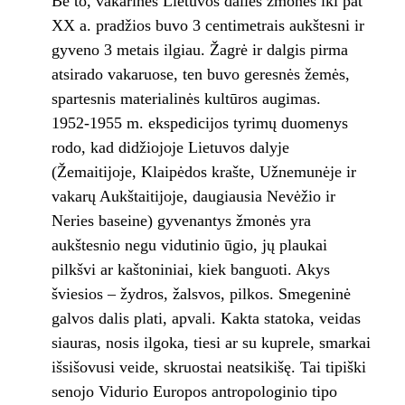
Be to, vakarinės Lietuvos dalies žmonės iki pat
XX a. pradžios buvo 3 centimetrais aukštesni ir
gyveno 3 metais ilgiau. Žagrė ir dalgis pirma
atsirado vakaruose, ten buvo geresnės žemės,
spartesnis materialinės kultūros augimas.
1952-1955 m. ekspedicijos tyrimų duomenys
rodo, kad didžiojoje Lietuvos dalyje
(Žemaitijoje, Klaipėdos krašte, Užnemunėje ir
vakarų Aukštaitijoje, daugiausia Nevėžio ir
Neries baseine) gyvenantys žmonės yra
aukštesnio negu vidutinio ūgio, jų plaukai
pilkšvi ar kaštoniniai, kiek banguoti. Akys
šviesios – žydros, žalsvos, pilkos. Smegeninė
galvos dalis plati, apvali. Kakta statoka, veidas
siauras, nosis ilgoka, tiesi ar su kuprele, smarkai
išsišovusi veide, skruostai neatsikišę. Tai tipiški
senojo Vidurio Europos antropologinio tipo