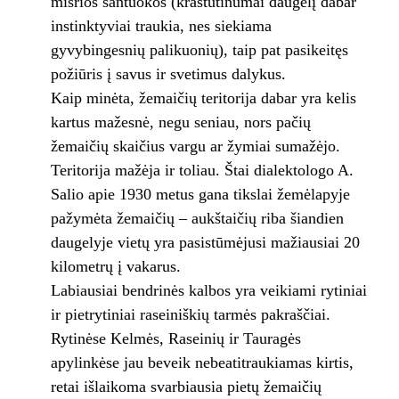
mišrios santuokos (kraštutinumai daugelį dabar
instinktyviai traukia, nes siekiama
gyvybingesnių palikuonių), taip pat pasikeitęs
požiūris į savus ir svetimus dalykus.
Kaip minėta, žemaičių teritorija dabar yra kelis
kartus mažesnė, negu seniau, nors pačių
žemaičių skaičius vargu ar žymiai sumažėjo.
Teritorija mažėja ir toliau. Štai dialektologo A.
Salio apie 1930 metus gana tikslai žemėlapyje
pažymėta žemaičių – aukštaičių riba šiandien
daugelyje vietų yra pasistūmėjusi mažiausiai 20
kilometrų į vakarus.
Labiausiai bendrinės kalbos yra veikiami rytiniai
ir pietrytiniai raseiniškių tarmės pakraščiai.
Rytinėse Kelmės, Raseinių ir Tauragės
apylinkėse jau beveik nebeatitraukiamas kirtis,
retai išlaikoma svarbiausia pietų žemaičių