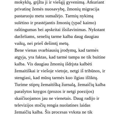
mokyklų, grįžta ji ir viešąjį gyvenimą. Atkuriant
privatinę žemės nuosavybę, žmonių migracija
pastaruoju metu sumažėjo. Tarmių nykimą
sulėtino ir prastėjantis žmonių (ypač kaimo)
raštingumas bei apskritai išsilavinimas. Nykstant
darželiams, senelių tarme kalba daug daugiau
vaikų, nei prieš dešimtį metų.
Bene vienas svarbiausių įrodymų, kad tarmės
atgyja, yra faktas, kad tarmė tampa ne tik buitine
kalba. Vis daugiau žmonių išdrįsta kalbėti
žemaitiškai ir viešoje vietoje, netgi iš tribūnos, ir
stengiasi, kad mūsų tarmės kuo ilgiau išliktų.
Turime stiprų žemaitišką žurnalą, žemaičių kalba
parašytos knygos (prozos ir netgi poezijos)
skaičiuojamos jau ne vienetais. Daug radijo ir
televizijos stočių rengia nuolatines laidas
žemaičių kalba. Šis procesas vyksta ne tik