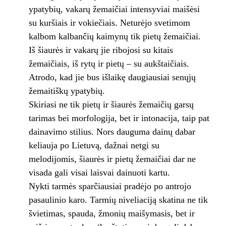
ypatybių, vakarų žemaičiai intensyviai maišėsi
su kuršiais ir vokiečiais. Neturėjo svetimom
kalbom kalbančių kaimynų tik pietų žemaičiai.
Iš šiaurės ir vakarų jie ribojosi su kitais
žemaičiais, iš rytų ir pietų – su aukštaičiais.
Atrodo, kad jie bus išlaikę daugiausiai senųjų
žemaitiškų ypatybių.
Skiriasi ne tik pietų ir šiaurės žemaičių garsų
tarimas bei morfologija, bet ir intonacija, taip pat
dainavimo stilius. Nors dauguma dainų dabar
keliauja po Lietuvą, dažnai netgi su
melodijomis, šiaurės ir pietų žemaičiai dar ne
visada gali visai laisvai dainuoti kartu.
Nykti tarmės sparčiausiai pradėjo po antrojo
pasaulinio karo. Tarmių niveliaciją skatina ne tik
švietimas, spauda, žmonių maišymasis, bet ir