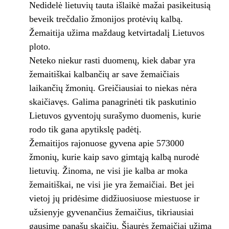
Nedidelė lietuvių tauta išlaikė mažai pasikeitusią
beveik trečdalio žmonijos protėvių kalbą.
Žemaitija užima maždaug ketvirtadalį Lietuvos
ploto.
Neteko niekur rasti duomenų, kiek dabar yra
žemaitiškai kalbančių ar save žemaičiais
laikančių žmonių. Greičiausiai to niekas nėra
skaičiavęs. Galima panagrinėti tik paskutinio
Lietuvos gyventojų surašymo duomenis, kurie
rodo tik gana apytikslę padėtį.
Žemaitijos rajonuose gyvena apie 573000
žmonių, kurie kaip savo gimtąją kalbą nurodė
lietuvių. Žinoma, ne visi jie kalba ar moka
žemaitiškai, ne visi jie yra žemaičiai. Bet jei
vietoj jų pridėsime didžiuosiuose miestuose ir
užsienyje gyvenančius žemaičius, tikriausiai
gausime panašų skaičių. Šiaurės žemaičiai užima