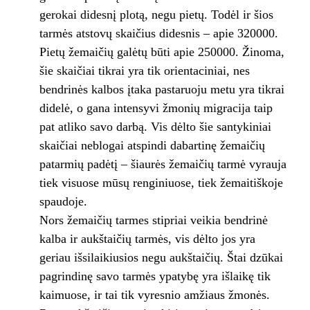
gerokai didesnį plotą, negu pietų. Todėl ir šios
tarmės atstovų skaičius didesnis – apie 320000.
Pietų žemaičių galėtų būti apie 250000. Žinoma,
šie skaičiai tikrai yra tik orientaciniai, nes
bendrinės kalbos įtaka pastaruoju metu yra tikrai
didelė, o gana intensyvi žmonių migracija taip
pat atliko savo darbą. Vis dėlto šie santykiniai
skaičiai neblogai atspindi dabartinę žemaičių
patarmių padėtį – šiaurės žemaičių tarmė vyrauja
tiek visuose mūsų renginiuose, tiek žemaitiškoje
spaudoje.
Nors žemaičių tarmes stipriai veikia bendrinė
kalba ir aukštaičių tarmės, vis dėlto jos yra
geriau išsilaikiusios negu aukštaičių. Štai dzūkai
pagrindinę savo tarmės ypatybę yra išlaikę tik
kaimuose, ir tai tik vyresnio amžiaus žmonės.