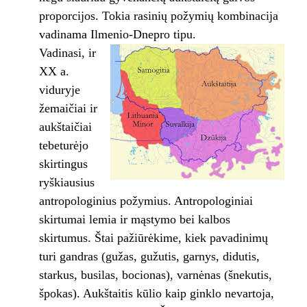
proporcijos. Tokia rasinių požymių kombinacija
vadinama Ilmenio-Dnepro tipu.
Vadinasi, ir
XX a.
viduryje
žemaičiai ir
aukštaičiai
tebeturėjo
skirtingus
ryškiausius
antropologinius požymius. Antropologiniai
skirtumai lemia ir mąstymo bei kalbos
skirtumus. Štai pažiūrėkime, kiek pavadinimų
turi gandras (gužas, gužutis, garnys, didutis,
starkus, busilas, bocionas), varnėnas (šnekutis,
špokas). Aukštaitis kūlio kaip ginklo nevartoja,