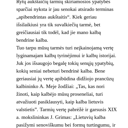
Rytų aukštaičių tarmių skiriamosios ypatybės
sparčiai nyksta ir jau senokai atsirado terminas
„apibendrintas aukštaitis“. Kiek geriau
išsilaikiusi yra tik suvalkiečių tarmė, bet
greičiausiai tik todėl, kad jie mano kalbą
bendrine kalba.
Tuo tarpu mūsų tarmės turi neįkainojamą vertę
lyginamajam kalbų tyrinėjimui ir kalbų istorijai.
Juk jos išsaugojo begalę tokių senųjų ypatybių,
kokių seniai nebeturi bendrinė kalba. Bene
geriausiai jų vertę apibūdina didžiojo prancūzų
kalbininko A. Meje žodžiai: „Tas, kas nori
žinoti, kaip kalbėjo mūsų proseneliai, turi
atvažiuoti pasiklausyti, kaip kalba lietuvis
valstietis”. Tarmių vertę pabrėžė ir garsusis XIX
a. mokslininkas J. Grimas: „Lietuvių kalba
pasižymi senoviškumu bei formų turtingumu, ir