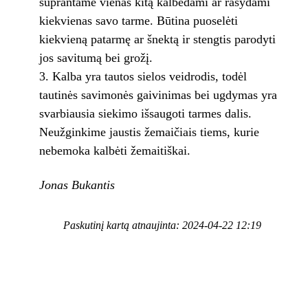
suprantame vienas kitą kalbėdami ar rašydami
kiekvienas savo tarme. Būtina puoselėti
kiekvieną patarmę ar šnektą ir stengtis parodyti
jos savitumą bei grožį.
Kalba yra tautos sielos veidrodis, todėl
tautinės savimonės gaivinimas bei ugdymas yra
svarbiausia siekimo išsaugoti tarmes dalis.
Neužginkime jaustis žemaičiais tiems, kurie
nebemoka kalbėti žemaitiškai.
Jonas Bukantis
Paskutinį kartą atnaujinta: 2024-04-22 12:19