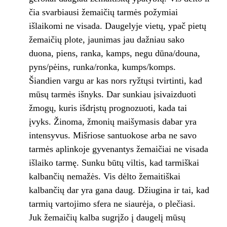
čia svarbiausi žemaičių tarmės požymiai
išlaikomi ne visada. Daugelyje vietų, ypač pietų
žemaičių plote, jaunimas jau dažniau sako
duona, piens, ranka, kamps, negu dūna/douna,
pyns/pėins, runka/ronka, kumps/komps.
Šiandien vargu ar kas nors ryžtųsi tvirtinti, kad
mūsų tarmės išnyks. Dar sunkiau įsivaizduoti
žmogų, kuris išdrįstų prognozuoti, kada tai
įvyks. Žinoma, žmonių maišymasis dabar yra
intensyvus. Mišriose santuokose arba ne savo
tarmės aplinkoje gyvenantys žemaičiai ne visada
išlaiko tarmę. Sunku būtų viltis, kad tarmiškai
kalbančių nemažės. Vis dėlto žemaitiškai
kalbančių dar yra gana daug. Džiugina ir tai, kad
tarmių vartojimo sfera ne siaurėja, o plečiasi.
Juk žemaičių kalba sugrįžo į daugelį mūsų