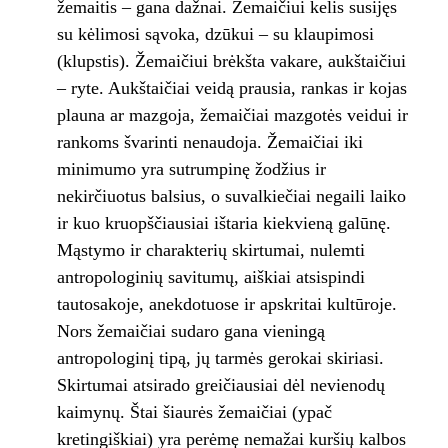
žemaitis – gana dažnai. Žemaičiui kelis susijęs
su kėlimosi sąvoka, dzūkui – su klaupimosi
(klupstis). Žemaičiui brėkšta vakare, aukštaičiui
– ryte. Aukštaičiai veidą prausia, rankas ir kojas
plauna ar mazgoja, žemaičiai mazgotės veidui ir
rankoms švarinti nenaudoja. Žemaičiai iki
minimumo yra sutrumpinę žodžius ir
nekirčiuotus balsius, o suvalkiečiai negaili laiko
ir kuo kruopščiausiai ištaria kiekvieną galūnę.
Mąstymo ir charakterių skirtumai, nulemti
antropologinių savitumų, aiškiai atsispindi
tautosakoje, anekdotuose ir apskritai kultūroje.
Nors žemaičiai sudaro gana vieningą
antropologinį tipą, jų tarmės gerokai skiriasi.
Skirtumai atsirado greičiausiai dėl nevienodų
kaimynų. Štai šiaurės žemaičiai (ypač
kretingiškiai) yra perėmę nemažai kuršių kalbos