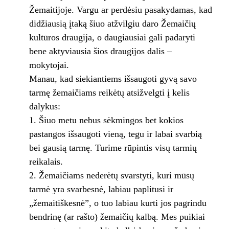
Žemaitijoje. Vargu ar perdėsiu pasakydamas, kad
didžiausią įtaką šiuo atžvilgiu daro Žemaičių
kultūros draugija, o daugiausiai gali padaryti
bene aktyviausia šios draugijos dalis –
mokytojai.
Manau, kad siekiantiems išsaugoti gyvą savo
tarmę žemaičiams reikėtų atsižvelgti į kelis
dalykus:
Šiuo metu nebus sėkmingos bet kokios
pastangos išsaugoti vieną, tegu ir labai svarbią
bei gausią tarmę. Turime rūpintis visų tarmių
reikalais.
Žemaičiams nederėtų svarstyti, kuri mūsų
tarmė yra svarbesnė, labiau paplitusi ir
„žemaitiškesnė”, o tuo labiau kurti jos pagrindu
bendrinę (ar rašto) žemaičių kalbą. Mes puikiai