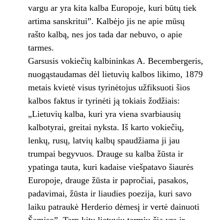
vargu ar yra kita kalba Europoje, kuri būtų tiek
artima sanskritui”. Kalbėjo jis ne apie mūsų
rašto kalbą, nes jos tada dar nebuvo, o apie
tarmes.
Garsusis vokiečių kalbininkas A. Becembergeris,
nuogąstaudamas dėl lietuvių kalbos likimo, 1879
metais kvietė visus tyrinėtojus užfiksuoti šios
kalbos faktus ir tyrinėti ją tokiais žodžiais:
„Lietuvių kalba, kuri yra viena svarbiausių
kalbotyrai, greitai nyksta. Iš karto vokiečių,
lenkų, rusų, latvių kalbų spaudžiama ji jau
trumpai begyvuos. Drauge su kalba žūsta ir
ypatinga tauta, kuri kadaise viešpatavo šiaurės
Europoje, drauge žūsta ir papročiai, pasakos,
padavimai, žūsta ir liaudies poezija, kuri savo
laiku patraukė Herderio dėmesį ir vertė dainuoti