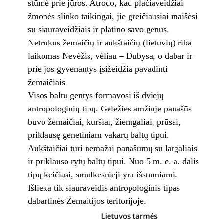
stūmė prie jūros. Atrodo, kad plačiaveidžiai
žmonės slinko taikingai, jie greičiausiai maišėsi
su siauraveidžiais ir platino savo genus.
Netrukus žemaičių ir aukštaičių (lietuvių) riba
laikomas Nevėžis, vėliau – Dubysa, o dabar ir
prie jos gyvenantys įsižeidžia pavadinti
žemaičiais.
Visos baltų gentys formavosi iš dviejų
antropologinių tipų. Geležies amžiuje panašūs
buvo žemaičiai, kuršiai, žiemgaliai, prūsai,
priklausę genetiniam vakarų baltų tipui.
Aukštaičiai turi nemažai panašumų su latgaliais
ir priklauso rytų baltų tipui. Nuo 5 m. e. a. dalis
tipų keičiasi, smulkesnieji yra išstumiami.
Išlieka tik siauraveidis antropologinis tipas
dabartinės Žemaitijos teritorijoje.