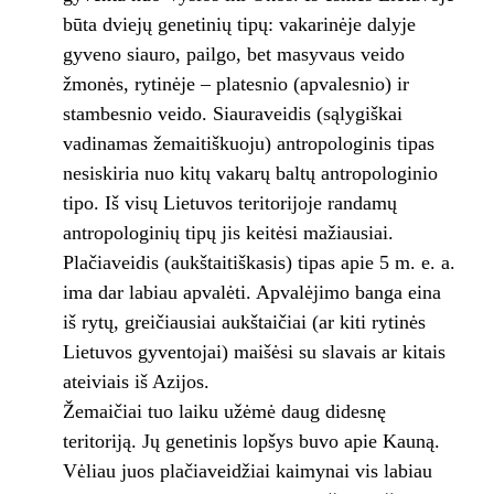
būta dviejų genetinių tipų: vakarinėje dalyje
gyveno siauro, pailgo, bet masyvaus veido
žmonės, rytinėje – platesnio (apvalesnio) ir
stambesnio veido. Siauraveidis (sąlygiškai
vadinamas žemaitiškuoju) antropologinis tipas
nesiskiria nuo kitų vakarų baltų antropologinio
tipo. Iš visų Lietuvos teritorijoje randamų
antropologinių tipų jis keitėsi mažiausiai.
Plačiaveidis (aukštaitiškasis) tipas apie 5 m. e. a.
ima dar labiau apvalėti. Apvalėjimo banga eina
iš rytų, greičiausiai aukštaičiai (ar kiti rytinės
Lietuvos gyventojai) maišėsi su slavais ar kitais
ateiviais iš Azijos.
Žemaičiai tuo laiku užėmė daug didesnę
teritoriją. Jų genetinis lopšys buvo apie Kauną.
Vėliau juos plačiaveidžiai kaimynai vis labiau