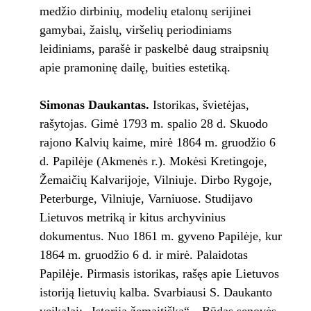
medžio dirbinių, modelių etalonų serijinei
gamybai, žaislų, viršelių periodiniams
leidiniams, parašė ir paskelbė daug straipsnių
apie pramoninę dailę, buities estetiką.
Simonas Daukantas.
Istorikas, švietėjas,
rašytojas. Gimė 1793 m. spalio 28 d. Skuodo
rajono Kalvių kaime, mirė 1864 m. gruodžio 6
d. Papilėje (Akmenės r.). Mokėsi Kretingoje,
Žemaičių Kalvarijoje, Vilniuje. Dirbo Rygoje,
Peterburge, Vilniuje, Varniuose. Studijavo
Lietuvos metriką ir kitus archyvinius
dokumentus. Nuo 1861 m. gyveno Papilėje, kur
1864 m. gruodžio 6 d. ir mirė. Palaidotas
Papilėje. Pirmasis istorikas, rašęs apie Lietuvos
istoriją lietuvių kalba. Svarbiausi S. Daukanto