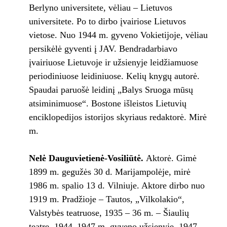
Berlyno universitete, vėliau – Lietuvos
universitete. Po to dirbo įvairiose Lietuvos
vietose. Nuo 1944 m. gyveno Vokietijoje, vėliau
persikėlė gyventi į JAV. Bendradarbiavo
įvairiuose Lietuvoje ir užsienyje leidžiamuose
periodiniuose leidiniuose. Kelių knygų autorė.
Spaudai paruošė leidinį „Balys Sruoga mūsų
atsiminimuose“. Bostone išleistos Lietuvių
enciklopedijos istorijos skyriaus redaktorė. Mirė
m.
Nelė Dauguvietienė-Vosiliūtė.
Aktorė. Gimė
1899 m. gegužės 30 d. Marijampolėje, mirė
1986 m. spalio 13 d. Vilniuje. Aktore dirbo nuo
1919 m. Pradžioje – Tautos, „Vilkolakio“,
Valstybės teatruose, 1935 – 36 m. – Šiaulių
teatre. 1944–1947 m. gyveno užsienyje, 1947–