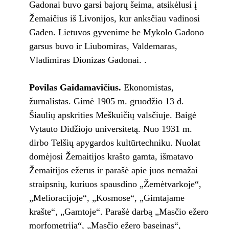
Gadonai buvo garsi bajorų šeima, atsikėlusi į
Žemaičius iš Livonijos, kur anksčiau vadinosi
Gaden. Lietuvos gyvenime be Mykolo Gadono
garsus buvo ir Liubomiras, Valdemaras,
Vladimiras Dionizas Gadonai. .
Povilas Gaidamavičius.
Ekonomistas,
žurnalistas. Gimė 1905 m. gruodžio 13 d.
Šiaulių apskrities Meškuičių valsčiuje. Baigė
Vytauto Didžiojo universitetą. Nuo 1931 m.
dirbo Telšių apygardos kultūrtechniku. Nuolat
domėjosi Žemaitijos krašto gamta, išmatavo
Žemaitijos ežerus ir parašė apie juos nemažai
straipsnių, kuriuos spausdino „Žemėtvarkoje“,
„Melioracijoje“, „Kosmose“, „Gimtajame
krašte“, „Gamtoje“. Parašė darbą „Masčio ežero
morfometrija“, „Masčio ežero baseinas“,