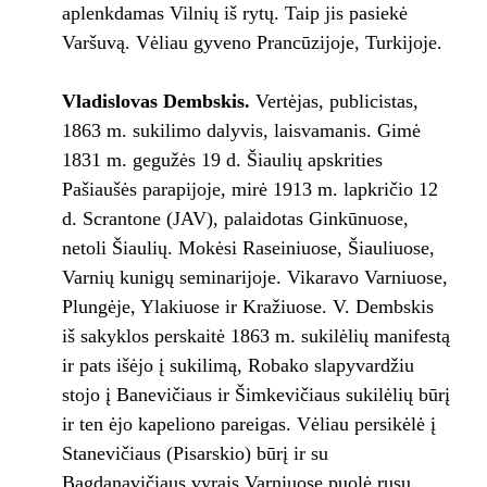
aplenkdamas Vilnių iš rytų. Taip jis pasiekė
Varšuvą. Vėliau gyveno Prancūzijoje, Turkijoje.
Vladislovas Dembskis.
Vertėjas, publicistas,
1863 m. sukilimo dalyvis, laisvamanis. Gimė
1831 m. gegužės 19 d. Šiaulių apskrities
Pašiaušės parapijoje, mirė 1913 m. lapkričio 12
d. Scrantone (JAV), palaidotas Ginkūnuose,
netoli Šiaulių. Mokėsi Raseiniuose, Šiauliuose,
Varnių kunigų seminarijoje. Vikaravo Varniuose,
Plungėje, Ylakiuose ir Kražiuose. V. Dembskis
iš sakyklos perskaitė 1863 m. sukilėlių manifestą
ir pats išėjo į sukilimą, Robako slapyvardžiu
stojo į Banevičiaus ir Šimkevičiaus sukilėlių būrį
ir ten ėjo kapeliono pareigas. Vėliau persikėlė į
Stanevičiaus (Pisarskio) būrį ir su
Bagdanavičiaus vyrais Varniuose puolė rusų