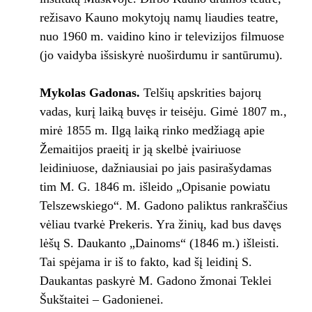
režisavo Kauno mokytojų namų liaudies teatre,
nuo 1960 m. vaidino kino ir televizijos filmuose
(jo vaidyba išsiskyrė nuoširdumu ir santūrumu).
Mykolas Gadonas.
Telšių apskrities bajorų
vadas, kurį laiką buvęs ir teisėju. Gimė 1807 m.,
mirė 1855 m. Ilgą laiką rinko medžiagą apie
Žemaitijos praeitį ir ją skelbė įvairiuose
leidiniuose, dažniausiai po jais pasirašydamas
tim M. G. 1846 m. išleido „Opisanie powiatu
Telszewskiego“. M. Gadono paliktus rankraščius
vėliau tvarkė Prekeris. Yra žinių, kad bus davęs
lėšų S. Daukanto „Dainoms“ (1846 m.) išleisti.
Tai spėjama ir iš to fakto, kad šį leidinį S.
Daukantas paskyrė M. Gadono žmonai Teklei
Šukštaitei – Gadonienei.