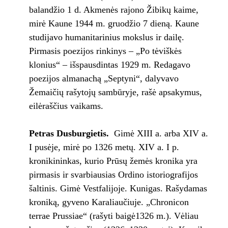
balandžio 1 d. Akmenės rajono Žibikų kaime,
mirė Kaune 1944 m. gruodžio 7 dieną. Kaune
studijavo humanitarinius mokslus ir dailę.
Pirmasis poezijos rinkinys – „Po tėviškės
klonius“ – išspausdintas 1929 m. Redagavo
poezijos almanachą „Septyni“, dalyvavo
Žemaičių rašytojų sambūryje, rašė apsakymus,
eilėraščius vaikams.
Petras Dusburgietis.
Gimė XIII a. arba XIV a.
I pusėje, mirė po 1326 metų. XIV a. I p.
kronikininkas, kurio Prūsų žemės kronika yra
pirmasis ir svarbiausias Ordino istoriografijos
šaltinis. Gimė Vestfalijoje. Kunigas. Rašydamas
kroniką, gyveno Karaliaučiuje. „Chronicon
terrae Prussiae“ (rašyti baigė1326 m.). Vėliau