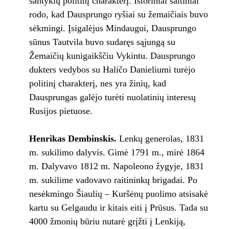
santykių politinį charakterį. Istoriniai šaltiniai
rodo, kad Dausprungo ryšiai su žemaičiais buvo
sėkmingi. Įsigalėjus Mindaugui, Dausprungo
sūnus Tautvila buvo sudaręs sąjungą su
Žemaičių kunigaikščiu Vykintu. Dausprungo
dukters vedybos su Haličo Danieliumi turėjo
politinį charakterį, nes yra žinių, kad
Dausprungas galėjo turėti nuolatinių interesų
Rusijos pietuose.
Henrikas Dembinskis.
Lenkų generolas, 1831
m. sukilimo dalyvis. Gimė 1791 m., mirė 1864
m. Dalyvavo 1812 m. Napoleono žygyje, 1831
m. sukilime vadovavo raitininkų brigadai. Po
nesėkmingo Šiaulių – Kuršėnų puolimo atsisakė
kartu su Gelgaudu ir kitais eiti į Prūsus. Tada su
4000 žmonių būriu nutarė grįžti į Lenkiją,