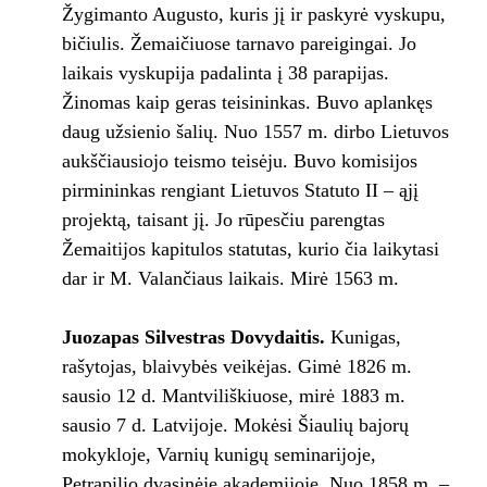
Žygimanto Augusto, kuris jį ir paskyrė vyskupu,
bičiulis. Žemaičiuose tarnavo pareigingai. Jo
laikais vyskupija padalinta į 38 parapijas.
Žinomas kaip geras teisininkas. Buvo aplankęs
daug užsienio šalių. Nuo 1557 m. dirbo Lietuvos
aukščiausiojo teismo teisėju. Buvo komisijos
pirmininkas rengiant Lietuvos Statuto II – ąjį
projektą, taisant jį. Jo rūpesčiu parengtas
Žemaitijos kapitulos statutas, kurio čia laikytasi
dar ir M. Valančiaus laikais. Mirė 1563 m.
Juozapas Silvestras Dovydaitis.
Kunigas,
rašytojas, blaivybės veikėjas. Gimė 1826 m.
sausio 12 d. Mantviliškiuose, mirė 1883 m.
sausio 7 d. Latvijoje. Mokėsi Šiaulių bajorų
mokykloje, Varnių kunigų seminarijoje,
Petrapilio dvasinėje akademijoje. Nuo 1858 m. –