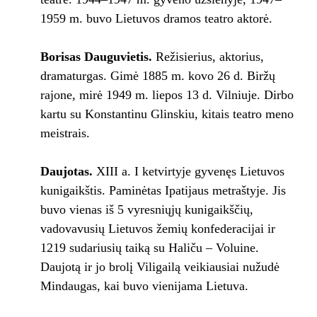
1959 m. buvo Lietuvos dramos teatro aktorė.
Borisas Dauguvietis.
Režisierius, aktorius,
dramaturgas. Gimė 1885 m. kovo 26 d. Biržų
rajone, mirė 1949 m. liepos 13 d. Vilniuje. Dirbo
kartu su Konstantinu Glinskiu, kitais teatro meno
meistrais.
Daujotas.
XIII a. I ketvirtyje gyvenęs Lietuvos
kunigaikštis. Paminėtas Ipatijaus metraštyje. Jis
buvo vienas iš 5 vyresniųjų kunigaikščių,
vadovavusių Lietuvos žemių konfederacijai ir
1219 sudariusių taiką su Haliču – Voluine.
Daujotą ir jo brolį Viligailą veikiausiai nužudė
Mindaugas, kai buvo vienijama Lietuva.