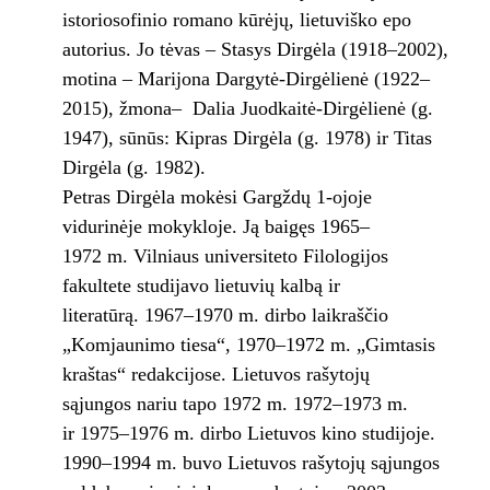
istoriosofinio romano kūrėjų, lietuviško epo
autorius. Jo tėvas – Stasys Dirgėla (1918–2002),
motina – Marijona Dargytė-Dirgėlienė (1922–
2015), žmona– Dalia Juodkaitė-Dirgėlienė (g.
1947), sūnūs: Kipras Dirgėla (g. 1978) ir Titas
Dirgėla (g. 1982).
Petras Dirgėla mokėsi Gargždų 1-ojoje
vidurinėje mokykloje. Ją baigęs 1965–
1972 m. Vilniaus universiteto Filologijos
fakultete studijavo lietuvių kalbą ir
literatūrą. 1967–1970 m. dirbo laikraščio
„Komjaunimo tiesa“, 1970–1972 m. „Gimtasis
kraštas“ redakcijose. Lietuvos rašytojų
sąjungos nariu tapo 1972 m. 1972–1973 m.
ir 1975–1976 m. dirbo Lietuvos kino studijoje.
1990–1994 m. buvo Lietuvos rašytojų sąjungos