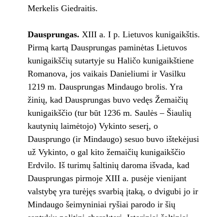
Merkelis Giedraitis.
Dausprungas.
XIII a. I p. Lietuvos kunigaikštis.
Pirmą kartą Dausprungas paminėtas Lietuvos
kunigaikščių sutartyje su Haličo kunigaikštiene
Romanova, jos vaikais Danieliumi ir Vasilku
1219 m. Dausprungas Mindaugo brolis. Yra
žinių, kad Dausprungas buvo vedęs Žemaičių
kunigaikščio (tur būt 1236 m. Saulės – Šiaulių
kautynių laimėtojo) Vykinto seserį, o
Dausprungo (ir Mindaugo) sesuo buvo ištekėjusi
už Vykinto, o gal kito žemaičių kunigaikščio
Erdvilo. Iš turimų šaltinių daroma išvada, kad
Dausprungas pirmoje XIII a. pusėje vienijant
valstybę yra turėjęs svarbią įtaką, o dvigubi jo ir
Mindaugo šeimyniniai ryšiai parodo ir šių