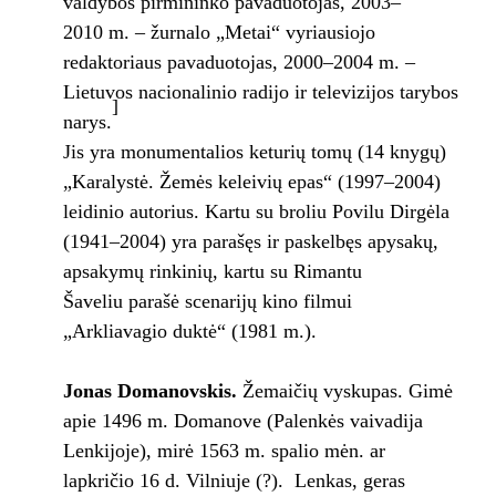
valdybos pirmininko pavaduotojas, 2003–
2010 m. – žurnalo „Metai“ vyriausiojo
redaktoriaus pavaduotojas, 2000–2004 m. –
Lietuvos nacionalinio radijo ir televizijos tarybos
]
narys.
Jis yra monumentalios keturių tomų (14 knygų)
„Karalystė. Žemės keleivių epas“ (1997–2004)
leidinio autorius. Kartu su broliu Povilu Dirgėla
(1941–2004) yra parašęs ir paskelbęs apysakų,
apsakymų rinkinių, kartu su Rimantu
Šaveliu parašė scenarijų kino filmui
„Arkliavagio duktė“ (1981 m.).
Jonas Domanovskis.
Žemaičių vyskupas. Gimė
apie 1496 m. Domanove (Palenkės vaivadija
Lenkijoje), mirė 1563 m. spalio mėn. ar
lapkričio 16 d. Vilniuje (?). Lenkas, geras