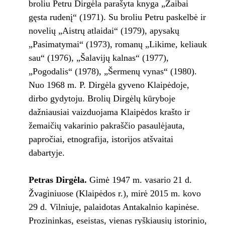
broliu Petru Dirgėla parašyta knyga „Žaibai
gęsta rudenį“ (1971). Su broliu Petru paskelbė ir
novelių „Aistrų atlaidai“ (1979), apysakų
„Pasimatymai“ (1973), romanų „Likime, keliauk
sau“ (1976), „Šalavijų kalnas“ (1977),
„Pogodalis“ (1978), „Šermenų vynas“ (1980).
Nuo 1968 m. P. Dirgėla gyveno Klaipėdoje,
dirbo gydytoju. Brolių Dirgėlų kūryboje
dažniausiai vaizduojama Klaipėdos krašto ir
žemaičių vakarinio pakraščio pasaulėjauta,
papročiai, etnografija, istorijos atšvaitai
dabartyje.
Petras Dirgėla.
Gimė 1947 m. vasario 21 d.
Žvaginiuose (Klaipėdos r.), mirė 2015 m. kovo
29 d. Vilniuje, palaidotas Antakalnio kapinėse.
Prozininkas, eseistas, vienas ryškiausių istorinio,