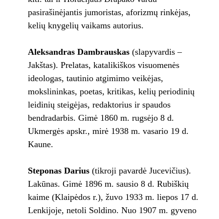
pasirašinėjantis jumoristas, aforizmų rinkėjas,
kelių knygelių vaikams autorius.
Aleksandras Dambrauskas
(slapyvardis –
Jakštas). Prelatas, katalikiškos visuomenės
ideologas, tautinio atgimimo veikėjas,
mokslininkas, poetas, kritikas, kelių periodinių
leidinių steigėjas, redaktorius ir spaudos
bendradarbis. Gimė 1860 m. rugsėjo 8 d.
Ukmergės apskr., mirė 1938 m. vasario 19 d.
Kaune.
Steponas Darius
(tikroji pavardė Jucevičius).
Lakūnas. Gimė 1896 m. sausio 8 d. Rubiškių
kaime (Klaipėdos r.), žuvo 1933 m. liepos 17 d.
Lenkijoje, netoli Soldino. Nuo 1907 m. gyveno