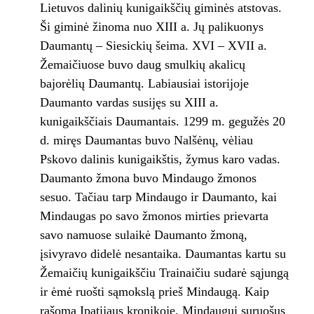
Lietuvos dalinių kunigaikščių giminės atstovas.
Ši giminė žinoma nuo XIII a. Jų palikuonys
Daumantų – Siesickių šeima. XVI – XVII a.
Žemaičiuose buvo daug smulkių akalicų
bajorėlių Daumantų. Labiausiai istorijoje
Daumanto vardas susijęs su XIII a.
kunigaikščiais Daumantais. 1299 m. gegužės 20
d. miręs Daumantas buvo Nalšėnų, vėliau
Pskovo dalinis kunigaikštis, žymus karo vadas.
Daumanto žmona buvo Mindaugo žmonos
sesuo. Tačiau tarp Mindaugo ir Daumanto, kai
Mindaugas po savo žmonos mirties prievarta
savo namuose sulaikė Daumanto žmoną,
įsivyravo didelė nesantaika. Daumantas kartu su
Žemaičių kunigaikščiu Trainaičiu sudarė sąjungą
ir ėmė ruošti sąmokslą prieš Mindaugą. Kaip
rašoma Ipatijaus kronikoje, Mindaugui suruošus