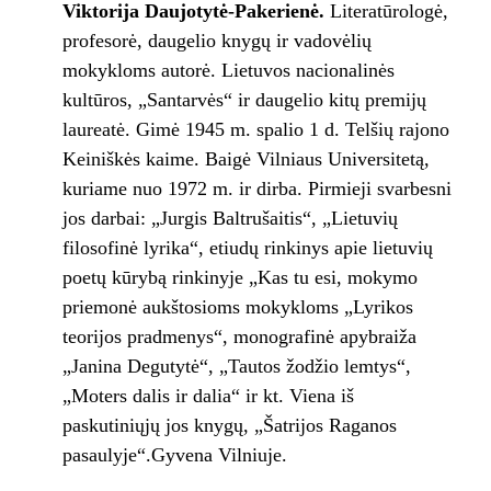
Viktorija Daujotytė-Pakerienė.
Literatūrologė,
profesorė, daugelio knygų ir vadovėlių
mokykloms autorė. Lietuvos nacionalinės
kultūros, „Santarvės“ ir daugelio kitų premijų
laureatė. Gimė 1945 m. spalio 1 d. Telšių rajono
Keiniškės kaime. Baigė Vilniaus Universitetą,
kuriame nuo 1972 m. ir dirba. Pirmieji svarbesni
jos darbai: „Jurgis Baltrušaitis“, „Lietuvių
filosofinė lyrika“, etiudų rinkinys apie lietuvių
poetų kūrybą rinkinyje „Kas tu esi, mokymo
priemonė aukštosioms mokykloms „Lyrikos
teorijos pradmenys“, monografinė apybraiža
„Janina Degutytė“, „Tautos žodžio lemtys“,
„Moters dalis ir dalia“ ir kt. Viena iš
paskutiniųjų jos knygų, „Šatrijos Raganos
pasaulyje“.Gyvena Vilniuje.