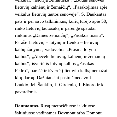
veikalai: „Istorija žemaitiška“, „Būdas senovės
lietuvių kalnėnų ir žemaičių“, „Pasakojimas apie
veikalus lietuvių tautos senovėje“. S. Daukantas
pats ir per savo talkininkus, kurių turėjo apie 50,
rinko lietuvių tautosaką ir parengė spaudai
rinkinius „Dainės žemaičių“, „Pasakos masių“.
Parašė Lietuvių – lotynų ir Lenkų – lietuvių
kalbų žodynus, vadovėlius „Prasma lotynų
kalbos“, „Abėcėlė lietuvių, kalnėnų ir žemaičių
kalbos“, išvertė iš lotynų kalbos „Pasakas
Fedro“, parašė ir išvertė į lietuvių kalbą nemažai
kitų darbų. Dažniausiai pasirašinėdavo J.
Laukio, M. Šauklio, J. Girdenio, J. Einoro ir kt.
pavardėmis.
Daumantas.
Rusų metraščiuose ir kituose
šaltiniuose vadinamas Dovmont arba Domont.