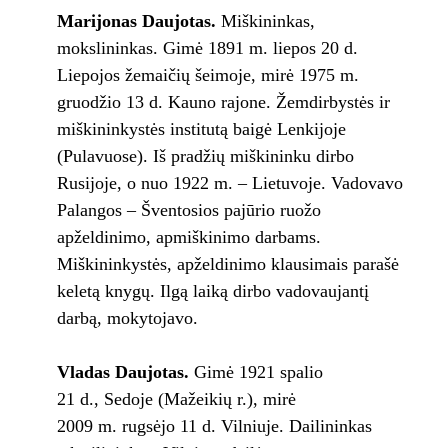
Marijonas Daujotas.
Miškininkas,
mokslininkas. Gimė 1891 m. liepos 20 d.
Liepojos žemaičių šeimoje, mirė 1975 m.
gruodžio 13 d. Kauno rajone. Žemdirbystės ir
miškininkystės institutą baigė Lenkijoje
(Pulavuose). Iš pradžių miškininku dirbo
Rusijoje, o nuo 1922 m. – Lietuvoje. Vadovavo
Palangos – Šventosios pajūrio ruožo
apželdinimo, apmiškinimo darbams.
Miškininkystės, apželdinimo klausimais parašė
keletą knygų. Ilgą laiką dirbo vadovaujantį
darbą, mokytojavo.
Vladas Daujotas.
Gimė 1921 spalio
21 d., Sedoje (Mažeikių r.), mirė
2009 m. rugsėjo 11 d. Vilniuje. Dailininkas