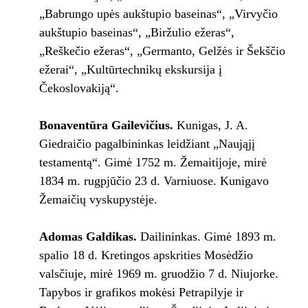
„Babrungo upės aukštupio baseinas“, „Virvyčio
aukštupio baseinas“, „Biržulio ežeras“,
„Reškečio ežeras“, „Germanto, Gelžės ir Šekščio
ežerai“, „Kultūrtechnikų ekskursija į
Čekoslovakiją“.
Bonaventūra Gailevičius.
Kunigas, J. A.
Giedraičio pagalbininkas leidžiant „Naująjį
testamentą“. Gimė 1752 m. Žemaitijoje, mirė
1834 m. rugpjūčio 23 d. Varniuose. Kunigavo
Žemaičių vyskupystėje.
Adomas Galdikas.
Dailininkas. Gimė 1893 m.
spalio 18 d. Kretingos apskrities Mosėdžio
valsčiuje, mirė 1969 m. gruodžio 7 d. Niujorke.
Tapybos ir grafikos mokėsi Petrapilyje ir