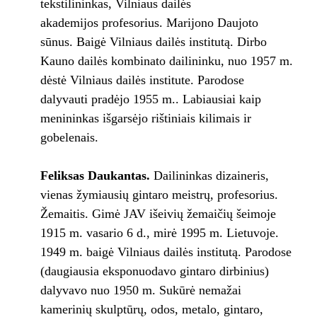
tekstilininkas, Vilniaus dailės
akademijos profesorius. Marijono Daujoto
sūnus. Baigė Vilniaus dailės institutą. Dirbo
Kauno dailės kombinato dailininku, nuo 1957 m.
dėstė Vilniaus dailės institute. Parodose
dalyvauti pradėjo 1955 m.. Labiausiai kaip
menininkas išgarsėjo rištiniais kilimais ir
gobelenais.
Feliksas Daukantas.
Dailininkas dizaineris,
vienas žymiausių gintaro meistrų, profesorius.
Žemaitis. Gimė JAV išeivių žemaičių šeimoje
1915 m. vasario 6 d., mirė 1995 m. Lietuvoje.
1949 m. baigė Vilniaus dailės institutą. Parodose
(daugiausia eksponuodavo gintaro dirbinius)
dalyvavo nuo 1950 m. Sukūrė nemažai
kamerinių skulptūrų, odos, metalo, gintaro,