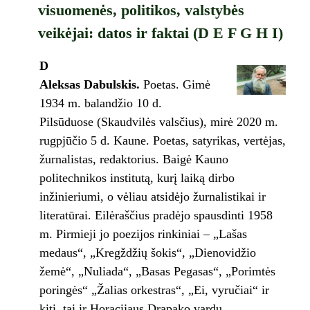
visuomenės, politikos, valstybės
veikėjai: datos ir faktai (D E F G H I)
D
Aleksas Dabulskis.
Poetas. Gimė
1934 m. balandžio 10 d.
Pilsūduose (Skaudvilės valsčius), mirė 2020 m.
rugpjūčio 5 d. Kaune. Poetas, satyrikas, vertėjas,
žurnalistas, redaktorius. Baigė Kauno
politechnikos institutą, kurį laiką dirbo
inžinieriumi, o vėliau atsidėjo žurnalistikai ir
literatūrai. Eilėraščius pradėjo spausdinti 1958
m. Pirmieji jo poezijos rinkiniai – „Lašas
medaus“, „Kregždžių šokis“, „Dienovidžio
žemė“, „Nuliada“, „Basas Pegasas“, „Porimtės
poringės“ „Žalias orkestras“, „Ei, vyručiai“ ir
kiti. tai ir Horacijaus Drapako vardu