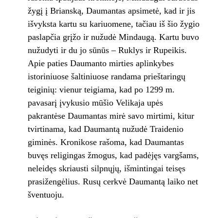
žygį į Brianską, Daumantas apsimetė, kad ir jis
išvyksta kartu su kariuomene, tačiau iš šio žygio
paslapčia grįžo ir nužudė Mindaugą. Kartu buvo
nužudyti ir du jo sūnūs – Ruklys ir Rupeikis.
Apie paties Daumanto mirties aplinkybes
istoriniuose šaltiniuose randama prieštaringų
teiginių: vienur teigiama, kad po 1299 m.
pavasarį įvykusio mūšio Velikaja upės
pakrantėse Daumantas mirė savo mirtimi, kitur
tvirtinama, kad Daumantą nužudė Traidenio
giminės. Kronikose rašoma, kad Daumantas
buvęs religingas žmogus, kad padėjęs vargšams,
neleidęs skriausti silpnųjų, išmintingai teisęs
prasižengėlius. Rusų cerkvė Daumantą laiko net
šventuoju.