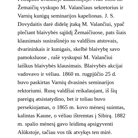
Žemaičių vyskupo M. Valančiaus sekretorius ir
Varnių kunigų seminarijos kapelionas. J. S.
Dovydaitis darė didelę įtaką M. Valančiui, ypač
plečiant blaivybės sąjūdį Žemaičiuose, pats šiais
klausimais susirašinėjo su valdžios atstovais,
dvarininkais ir kunigais, skelbė blaivybę savo
pamoksluose , rašė vyskupui M. Valančiui
laiškus blaivybės klausimais. Blaivybės akcijai
vadovavo ir vėliau. 1860 m. rugpjūčio 25 d.
buvo paskirtas Varnių dvasinės seminarijos
rektoriumi. Rusų valdžiai reikalaujant, iš šių
pareigų atsistatydino, bet ir toliau buvo
persekiojamas, o 1865 m. kovo mėnesį suimtas,
kalintas Kaune, o vėliau ištremtas į Sibirą. 1882
m. spalio mėnesį gavo leidimą apsigyventi
Alūkstoje, tačiau vos tik atvykęs ten mirė.