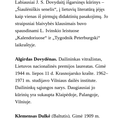
Labiausiai J. S. Dovydaitį išgarsinęs kūrinys –
„Šiaulėniškis senelis“, į lietuvių literatūrą įėjęs
kaip vienas iš pirmųjų didaktinių pasakojimų. Jo
straipsniai blaivybės klausimais buvo
spausdinami L. Ivinskio leistuose
„Kalendoriuose“ ir „Tygodnik Peterburgski“
laikraštyje.
Algirdas Dovydėnas.
Dailininkas vitražistas,
Lietuvos nacionalinės premijos laureatas. Gimė
1944 m. liepos 11 d. Krasnojarsko krašte. 1962–
1971 m. studijavo Vilniaus dailės institute.
Dailininkų sąjungos narys. Daugiausiai jo
kūrinių yra sukaupta Klaipėdoje, Palangoje,
Vilniuje.
Klemensas Dulkė
(Baltutis). Gimė 1909 m.