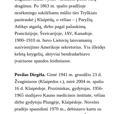
dragūnus. Po 1863 m. spalio pradžioje
nesėkmingo sukilėliams mūšio ties Tryškiais
pasitraukė į Klaipėdą, o vėliau – į Paryžių.
Atlikęs atgailą, dirbo pagal pašaukimą
Prancūzijoje, Šveicarijoje, JAV, Kanadoje.
1900–1910 m. buvo Lietuvių laisvamanių
susivienijimo Amerikoje sekretorius. Yra išleidęs
keletą knygelių, aktyviai bendradarbiavo
įvairiuose spaudos leidiniuose.
Povilas Dirgėla
.
Gimė 1941 m. gruodžio 23 d.
Žvaginiuose (Klaipėdos r.), mirė 2004 m. spalio
16 d. Klaipėdoje. Prozininkas, gydytojas. 1956-
1965 studijavo Kauno medicinos institute, vėliau
dirbo gydytoju Plungėje, Klaipėdoje. Noveles
pradėjo spausdinti 1970 m., debiutavo kartu su