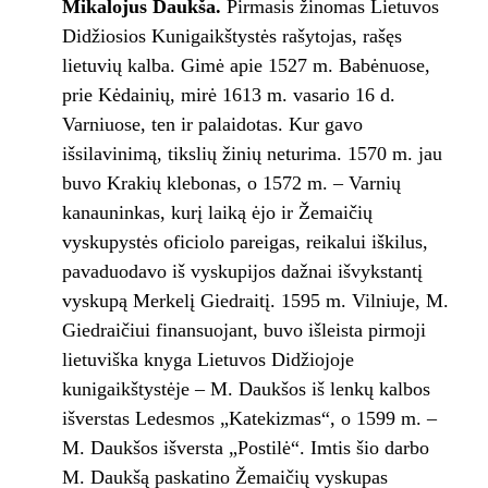
Mikalojus Daukša.
Pirmasis žinomas Lietuvos
Didžiosios Kunigaikštystės rašytojas, rašęs
lietuvių kalba. Gimė apie 1527 m. Babėnuose,
prie Kėdainių, mirė 1613 m. vasario 16 d.
Varniuose, ten ir palaidotas. Kur gavo
išsilavinimą, tikslių žinių neturima. 1570 m. jau
buvo Krakių klebonas, o 1572 m. – Varnių
kanauninkas, kurį laiką ėjo ir Žemaičių
vyskupystės oficiolo pareigas, reikalui iškilus,
pavaduodavo iš vyskupijos dažnai išvykstantį
vyskupą Merkelį Giedraitį. 1595 m. Vilniuje, M.
Giedraičiui finansuojant, buvo išleista pirmoji
lietuviška knyga Lietuvos Didžiojoje
kunigaikštystėje – M. Daukšos iš lenkų kalbos
išverstas Ledesmos „Katekizmas“, o 1599 m. –
M. Daukšos išversta „Postilė“. Imtis šio darbo
M. Daukšą paskatino Žemaičių vyskupas