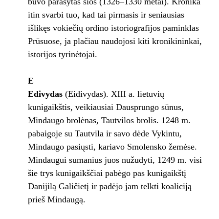
buvo parašytas šios (1326–1330 metai). Kronika
itin svarbi tuo, kad tai pirmasis ir seniausias
išlikęs vokiečių ordino istoriografijos paminklas
Prūsuose, ja plačiau naudojosi kiti kronikininkai,
istorijos tyrinėtojai.
E
Edivydas
(Eidivydas). XIII a. lietuvių
kunigaikštis, veikiausiai Dausprungo sūnus,
Mindaugo brolėnas, Tautvilos brolis. 1248 m.
pabaigoje su Tautvila ir savo dėde Vykintu,
Mindaugo pasiųsti, kariavo Smolensko žemėse.
Mindaugui sumanius juos nužudyti, 1249 m. visi
šie trys kunigaikščiai pabėgo pas kunigaikštį
Danijilą Galičietį ir padėjo jam telkti koaliciją
prieš Mindaugą.