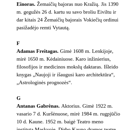
Einoras.
Žemaičių bajoras nuo Kražių. Jis 1390
m. gegužės 26 d. kartu su savo broliu Eiviltu ir
dar kitais 24 Žemaičių bajorais Vokiečių ordinui
pasižadėjo remti Vytautą.
F
Adamas Freitagas.
Gimė 1608 m. Lenkijoje,
mirė 1650 m. Kėdainiuose. Karo inžinierius,
filosofijos ir medicinos mokslų daktaras. Išleido
knygas „Naujoji ir išaugusi karo architektūra“,
„Astrologinės prognozės“.
G
Antanas Gabrėnas.
Aktorius. Gimė 1922 m.
vasario 7 d. Kuršėnuose, mirė 1984 m. rugpjūčio
10 d. Kaune. 1952 m. baigė Teatro meno
institutą Maskvoje. Dirbo Kauno dramos teatre,