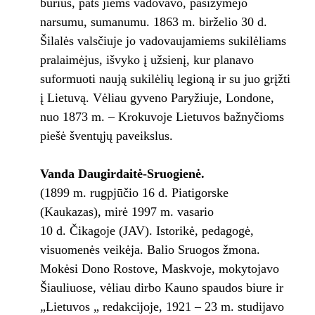
būrius, pats jiems vadovavo, pasižymėjo
narsumu, sumanumu. 1863 m. birželio 30 d.
Šilalės valsčiuje jo vadovaujamiems sukilėliams
pralaimėjus, išvyko į užsienį, kur planavo
suformuoti naują sukilėlių legioną ir su juo grįžti
į Lietuvą. Vėliau gyveno Paryžiuje, Londone,
nuo 1873 m. – Krokuvoje Lietuvos bažnyčioms
piešė šventųjų paveikslus.
Vanda Daugirdaitė-Sruogienė.
(1899 m. rugpjūčio 16 d. Piatigorske
(Kaukazas), mirė 1997 m. vasario
10 d. Čikagoje (JAV). Istorikė, pedagogė,
visuomenės veikėja. Balio Sruogos žmona.
Mokėsi Dono Rostove, Maskvoje, mokytojavo
Šiauliuose, vėliau dirbo Kauno spaudos biure ir
„Lietuvos „ redakcijoje, 1921 – 23 m. studijavo