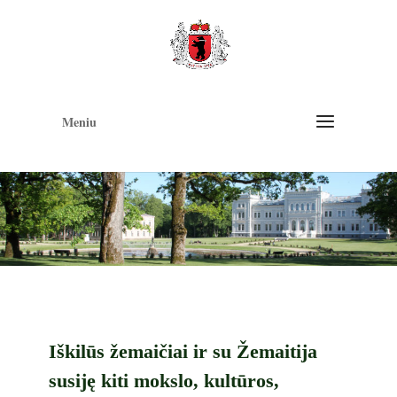
Op
too
Meniu
Iškilūs žemaičiai ir su Žemaitija
susiję kiti mokslo, kultūros,