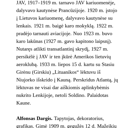
JAV, 1917–1919 m. tarnavo JAV kariuomenėje,
dalyvavo kautynėse Prancūzijoje. 1920 m. įstojo
į Lietuvos kariuomenę, dalyvavo kautynėse su
lenkais. 1921 m. baigė karo mokyklą. 1922 m.
pradėjo tarnauti aviacijoje. Nuo 1923 m. buvo
karo lakūnas (1927 m. gavo kapitono laipsnį).
Nutaręs atlikti transatlantinį skrydį, 1927 m.
persikėlė į JAV ir ten įkūrė Amerikos lietuvių
aeroklubą. 1933 m. liepos 15 d. kartu su Stasiu
Girėnu (Girskiu) „Lituanikos“ lėktuvu iš
Niujorko išskrido į Kauną. Perskridus Atlantą, jų
lėktuvas ne visai dar aiškiomis aplinkybėmis
nukrito Lenkijoje, netoli Soldino. Palaidotas
Kaune.
Alfonsas Dargis.
Tapytojas, dekoratorius,
grafikas. Gimė 1909 m. gegužės 12 d. Mažeikių