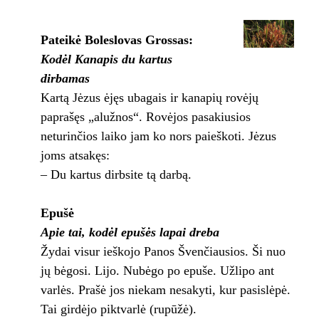
Pateikė Boleslovas Grossas:
Kodėl Kanapis du kartus
dirbamas
Kartą Jėzus ėjęs ubagais ir kanapių rovėjų
paprašęs „alužnos“. Rovėjos pasakiusios
neturinčios laiko jam ko nors paieškoti. Jėzus
joms atsakęs:
– Du kartus dirbsite tą darbą.
Epušė
Apie tai, kodėl epušės lapai dreba
Žydai visur ieškojo Panos Švenčiausios. Ši nuo
jų bėgosi. Lijo. Nubėgo po epuše. Užlipo ant
varlės. Prašė jos niekam nesakyti, kur pasislėpė.
Tai girdėjo piktvarlė (rupūžė).