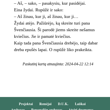
– Aš, – sako, – pasakysiu, kur pasidėjai.
Eina žydai. Rupūžė ir sako:
– Aš žinau, kur ji, aš žinau, kur ji…
Žydai atėjo. Pažiūrėjo, ką skreite turi pana
Švenčiausia. Ši parodė jiems skreite nešamus
kviečius. Jie ir pamatė kviečius.
Kaip tada pana Švenčiausia drebėjo, taip dabar
dreba epušės lapai. O rupūžė liko prakeikta.
Paskutinį kartą atnaujinta: 2024-04-22 12:14
Projektai
Remėjai
D.U.K.
Laiškai
Archyvas
Personalijų archyvas
Atviri duomenys