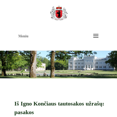
Op
too
Meniu
Iš Igno Končiaus tautosakos užrašų:
pasakos