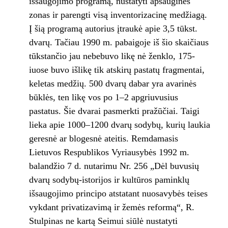
išsaugojimo programą, nustatyti apsaugines
zonas ir parengti visą inventorizacinę medžiagą.
Į šią programą autorius įtraukė apie 3,5 tūkst.
dvarų. Tačiau 1990 m. pabaigoje iš šio skaičiaus
tūkstančio jau nebebuvo likę nė ženklo, 175-
iuose buvo išlikę tik atskirų pastatų fragmentai,
keletas medžių. 500 dvarų dabar yra avarinės
būklės, ten likę vos po 1–2 apgriuvusius
pastatus. Šie dvarai pasmerkti pražūčiai. Taigi
lieka apie 1000–1200 dvarų sodybų, kurių laukia
geresnė ar blogesnė ateitis. Remdamasis
Lietuvos Respublikos Vyriausybės 1992 m.
balandžio 7 d. nutarimu Nr. 256 „Dėl buvusių
dvarų sodybų-istorijos ir kultūros paminklų
išsaugojimo principo atstatant nuosavybės teises
vykdant privatizavimą ir žemės reformą“, R.
Stulpinas ne kartą Seimui siūlė nustatyti