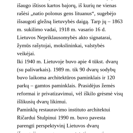
išaugo ištisos kartos bajorų, iš kurių ne vienas
rašėsi „natio polonus gens lituanus“, sugebėjo
išsaugoti gležną lietuvybės daigą. Tarp jų – 1863
m. sukilimo vadai, 1918 m. vasario 16 d.
Lietuvos Nepriklausomybės akto signatarai,
žymūs rašytojai, mokslininkai, valstybės
veikėjai.
Iki 1940 m. Lietuvoje buvo apie 4 tūkst. dvarų
(su palivarkais). 1989 m. tik 90 dvarų sodybų
buvo laikoma architektūros paminklais ir 120
parkų – gamtos paminklais. Prasidėjus žemės
reformai ir privatizavimui, vėl iškilo grėsmė visų
išlikusių dvarų likimui.
Paminklų restauravimo instituto architektui
Ričardui Stulpinui 1990 m. buvo pavesta
parengti perspektyvinį Lietuvos dvarų