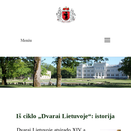
Op
too
Meniu
Iš ciklo „Dvarai Lietuvoje“: istorija
Dvarai Lietuvoje atsirado XIV a.