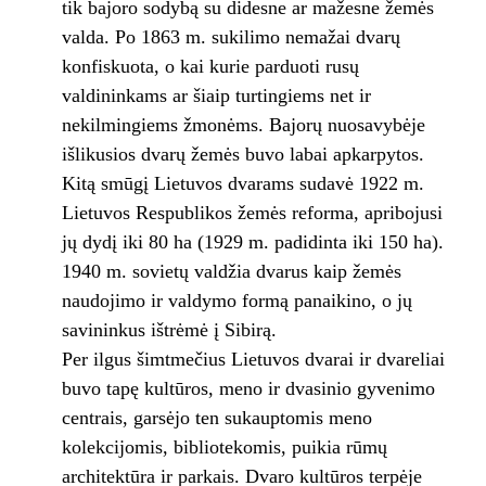
tik bajoro sodybą su didesne ar mažesne žemės
valda. Po 1863 m. sukilimo nemažai dvarų
konfiskuota, o kai kurie parduoti rusų
valdininkams ar šiaip turtingiems net ir
nekilmingiems žmonėms. Bajorų nuosavybėje
išlikusios dvarų žemės buvo labai apkarpytos.
Kitą smūgį Lietuvos dvarams sudavė 1922 m.
Lietuvos Respublikos žemės reforma, apribojusi
jų dydį iki 80 ha (1929 m. padidinta iki 150 ha).
1940 m. sovietų valdžia dvarus kaip žemės
naudojimo ir valdymo formą panaikino, o jų
savininkus ištrėmė į Sibirą.
Per ilgus šimtmečius Lietuvos dvarai ir dvareliai
buvo tapę kultūros, meno ir dvasinio gyvenimo
centrais, garsėjo ten sukauptomis meno
kolekcijomis, bibliotekomis, puikia rūmų
architektūra ir parkais. Dvaro kultūros terpėje