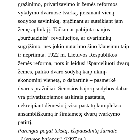
grąžinimo, privatizavimo ir žemės reformos
vykdymo dvaruose tvarką, įteisinant vieną
sodybos savininką, grąžinant ar suteikiant jam
žemę aplink jį. Tačiau ar pabijota naujos
„buržuazinės“ revoliucijos, ar dvarininkų
sugrįžimo, nes jokio nutarimo šiuo klausimu taip
ir nepriimta. 1922 m. Lietuvos Respublikos
žemės reforma, nors ir leidusi išparceliuoti dvarų
žemes, paliko dvaro sodybą kaip ūkinį-
ekonominį vienetą, o dabartinė – pasmerkė
dvarus pražūčiai. Senosios bajorų sodybos dabar
yra privatizuojamos atskirais pastatais,
nekreipiant dėmesio į viso pastatų komplekso
ansambliškumą ir šimtametę dvarų tvarkymo
patirtį.
Parengta pagal tekstą, išspausdintą žurnale
„Lietuvos bajoras“ (1997 m.)