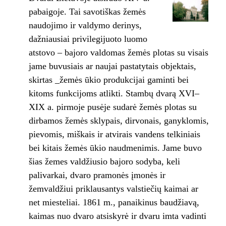
pabaigoje. Tai savotiškas žemės
naudojimo ir valdymo derinys,
dažniausiai privilegijuoto luomo
atstovo – bajoro valdomas žemės plotas su visais
jame buvusiais ar naujai pastatytais objektais,
skirtas _žemės ūkio produkcijai gaminti bei
kitoms funkcijoms atlikti. Stambų dvarą XVI–
XIX a. pirmoje pusėje sudarė žemės plotas su
dirbamos žemės sklypais, dirvonais, ganyklomis,
pievomis, miškais ir atvirais vandens telkiniais
bei kitais žemės ūkio naudmenimis. Jame buvo
šias žemes valdžiusio bajoro sodyba, keli
palivarkai, dvaro pramonės įmonės ir
žemvaldžiui priklausantys valstiečių kaimai ar
net miesteliai. 1861 m., panaikinus baudžiavą,
kaimas nuo dvaro atsiskyrė ir dvaru imta vadinti