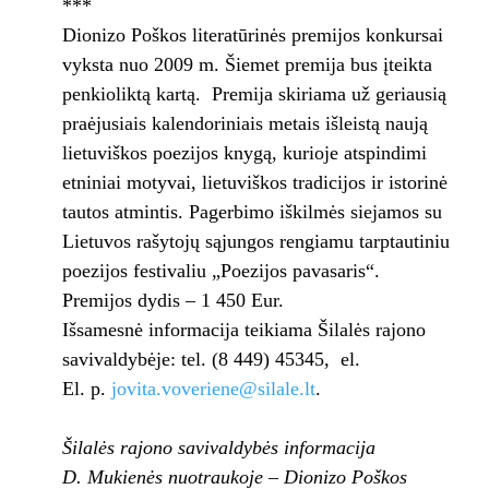
***
Dionizo Poškos literatūrinės premijos konkursai
vyksta nuo 2009 m. Šiemet premija bus įteikta
penkioliktą kartą. Premija skiriama už geriausią
praėjusiais kalendoriniais metais išleistą naują
lietuviškos poezijos knygą, kurioje atspindimi
etniniai motyvai, lietuviškos tradicijos ir istorinė
tautos atmintis. Pagerbimo iškilmės siejamos su
Lietuvos rašytojų sąjungos rengiamu tarptautiniu
poezijos festivaliu „Poezijos pavasaris“.
Premijos dydis – 1 450 Eur.
Išsamesnė informacija teikiama Šilalės rajono
savivaldybėje: tel. (8 449) 45345, el.
El. p.
jovita.voveriene@silale.lt
.
Šilalės rajono savivaldybės informacija
D. Mukienės nuotraukoje – Dionizo Poškos