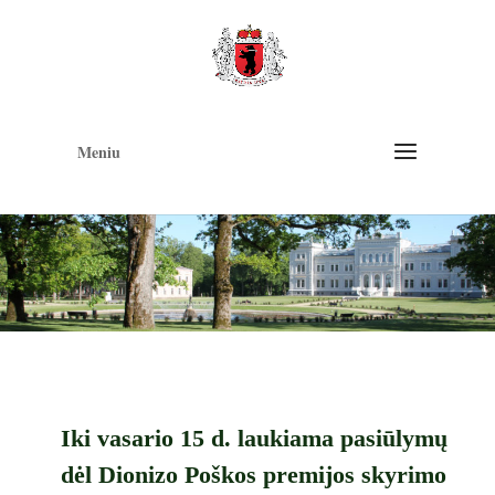
Op
too
Meniu
Iki vasario 15 d. laukiama pasiūlymų
dėl Dionizo Poškos premijos skyrimo