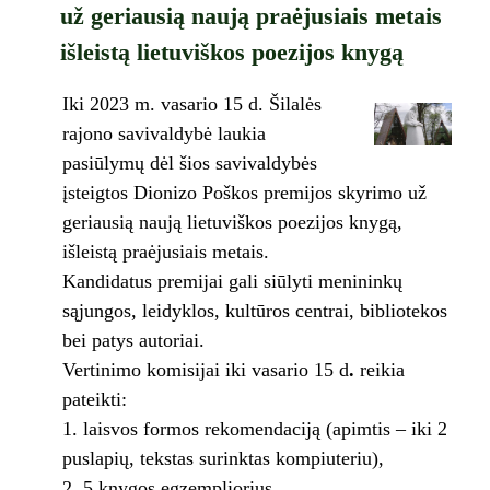
už geriausią naują praėjusiais metais
išleistą lietuviškos poezijos knygą
Iki 2023 m. vasario 15 d. Šilalės
rajono savivaldybė laukia
pasiūlymų dėl šios savivaldybės
įsteigtos Dionizo Poškos premijos skyrimo už
geriausią naują lietuviškos poezijos knygą,
išleistą praėjusiais metais.
Kandidatus premijai gali siūlyti menininkų
sąjungos, leidyklos, kultūros centrai, bibliotekos
bei patys autoriai.
Vertinimo komisijai iki vasario 15 d
.
reikia
pateikti:
laisvos formos rekomendaciją (apimtis – iki 2
puslapių, tekstas surinktas kompiuteriu),
5 knygos egzempliorius.