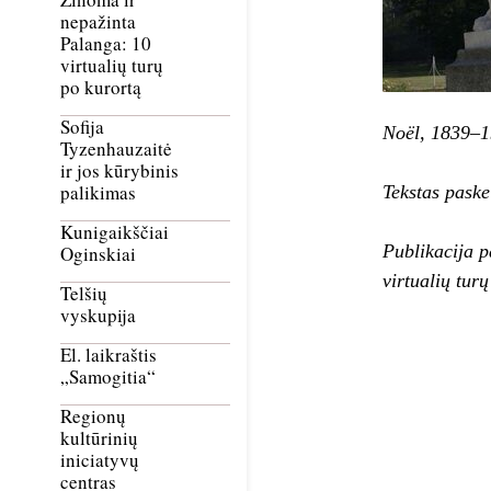
nepažinta
Palanga: 10
virtualių turų
po kurortą
Sofija
Noël, 1839–1
Tyzenhauzaitė
ir jos kūrybinis
palikimas
Tekstas pask
Kunigaikščiai
Publikacija p
Oginskiai
virtualių tur
Telšių
vyskupija
El. laikraštis
„Samogitia“
Regionų
kultūrinių
iniciatyvų
centras