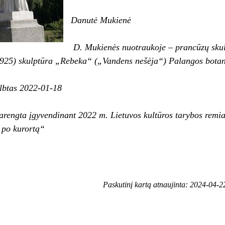
Danutė Mukienė
D.
Mukienės nuotraukoje – prancūzų skul
925) skulptūra „Rebeka“ („Vandens nešėja“) Palangos botani
elbtas 2022-01-18
arengta įgyvendinant 2022 m. Lietuvos kultūros tarybos rem
ų po kurortą“
Paskutinį kartą atnaujinta: 2024-04-2