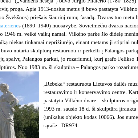
beka“ („Vandens nešėja“) buvo Jurgio Pliaterio (1780–1825)
uvių proga. Apie 1913-uosius metus ji buvo pastatyta Vilkėno p
uo Švėkšnos) priešais šiaurinį rūmų fasadą. Dvaras tuo metu
iaterienė
s (1890–1940) nuosavybė. Sovietmečiu dvaras nacion
nuo 1946 m. veikė vaikų namai. Vilkėno parke šio didelę me­nin
laiką niekas tinkamai neprižiūrėjo, einant metams ji stipriai 
uvo nutarta skulptūrą res­tauruoti ir perkelti į Palangos par­ką
aujų spalvų Palangos parkui, jo rozariumui, kurį grafo Felikso 
lptūros. Nuo 1983 m. ši skulptūra – Palangos par­ko rozarium
„Rebeka“ restauruota Lietuvos dailės muz
restauravimo ir konservavimo centre. Kartu
pastatyta Vilkė­no dvare – skulptūros origi
1993 m. sausio 18 d. ši skulptūra įtraukta
(unikalus objekto kodas 10066). Jos nume
sąraše –DR974.