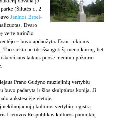
 dukterų dovana jo
arke (Šilutės r., 2
 buvo
Janinos Broel-
alizuotas. Dvaro
ę vertę turinčio
nukentėjo – buvo apdaužyta. Esant tokioms
. Tuo siekta ne tik išsaugoti šį me­no kūrinį, bet
Tiškevičiaus laikais puošė meni­niu požiūriu
e.
iejaus Prano Gudyno muziejinių vertybių
 bu­vo padaryta ir šios skulptūros kopija. Ji
nalo ankstesnėje vietoje.
 į nekilnojamųjų kultūros vertybių registrą
ris Lietuvos Respublikos kultūros paminklų