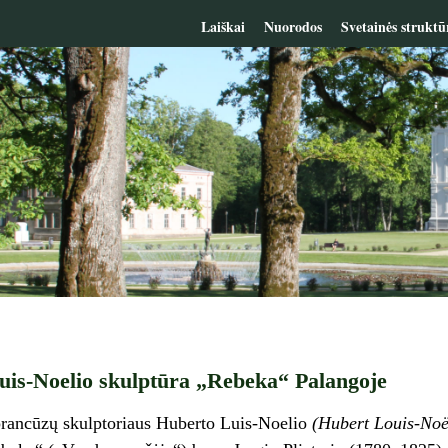
Laiškai
Nuorodos
Svetainės struktū
uis-Noelio skulptūra „Rebeka“ Palangoje
rancūzų skulptoriaus Huberto Luis-Noelio
(Hubert Louis-Noë