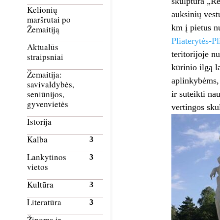
skulptūra „Re
Kelionių
auksinių vest
maršrutai po
km į pietus n
Žemaitiją
Pliaterytės-Pl
Aktualūs
teritorijoje 
straipsniai
kūrinio ilgą 
Žemaitija:
aplinkybėms, b
savivaldybės,
seniūnijos,
ir suteikti n
gyvenvietės
vertingos sku
Istorija
Kalba
Lankytinos
vietos
Kultūra
Literatūra
Žinoma ir