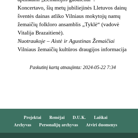
Koncertavo, šių metų jubiliejinės Lletuvos dainų
šventės dainas atliko Vilniaus mokytojų namų
žemaičių folkloro ansamblis „Tyklė“ (vadovė
Vitalija Brazaitienė).
Nuotraukoje – Aistė ir Agustinas Žemaičiai
Vilniaus žemaičių kultūros draugijos informacija
Paskutinį kartą atnaujinta: 2024-05-22 7:34
Projektai
Remėjai
D.U.K.
Laiškai
Archyvas
Personalijų archyvas
Atviri duomenys