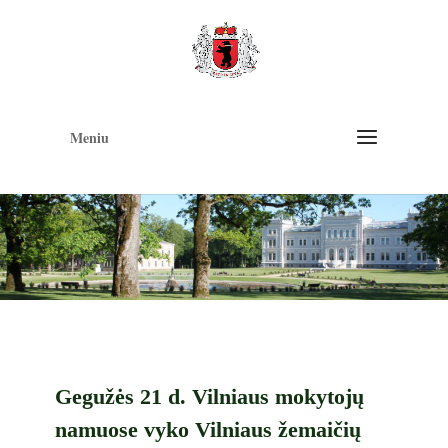
Op
too
Meniu
Gegužės 21 d. Vilniaus mokytojų
namuose vyko Vilniaus žemaičių