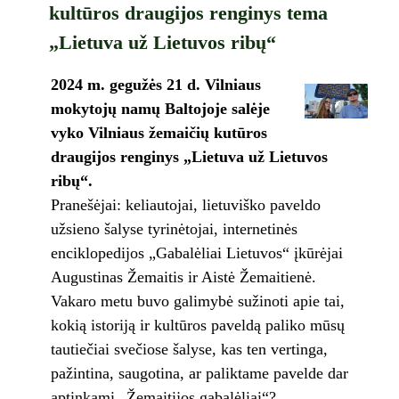
kultūros draugijos renginys tema
„Lietuva už Lietuvos ribų“
2024 m. gegužės 21 d.
Vilniaus
mokytojų namų Baltojoje salėje
vyko Vilniaus žemaičių kutūros
draugijos renginys „Lietuva už Lietuvos
ribų“.
Pranešėjai: keliautojai, lietuviško paveldo
užsieno šalyse tyrinėtojai, internetinės
enciklopedijos „Gabalėliai Lietuvos“ įkūrėjai
Augustinas Žemaitis ir Aistė Žemaitienė.
Vakaro metu buvo galimybė sužinoti apie tai,
kokią istoriją ir kultūros paveldą paliko mūsų
tautiečiai svečiose šalyse, kas ten vertinga,
pažintina, saugotina, ar paliktame pavelde dar
aptinkami „Žemaitijos gabalėliai“?