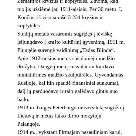
Žemaitijos kryžius ir koplytėles. Žinoma, kad
tuo jis užsiėmė jau 1911-aisiais. Per 30 metų I.
Končius iš viso surašė 3 234 kryžius ir
koplytėles.
Studijų metais vasaromis sugrįžęs į tėviškę
įsijungdavo į krašto kultūrinį gyvenimą, 1911 m.
Plungėje surengė vaidinimą „Tadas Blinda“.
Apie 1912-uosius metus susidomėjo medžio
drožyba. Daugelį metų laisvalaikiu kurdavo
miniatiūrines medžio skulptūrėles. Gyvendamas
Rusijoje, kai itin spaudė finansiniai sunkumai,
dalį jų parduodavo ir taip galėdavo gintis nuo
bado.
1913 m. baigęs Peterburgo universitetą sugrįžo į
Lietuvą ir metus laiko dirbo mokytoju
Palangoje.
1914 m., vykstant Pirmajam pasauliniam karui,