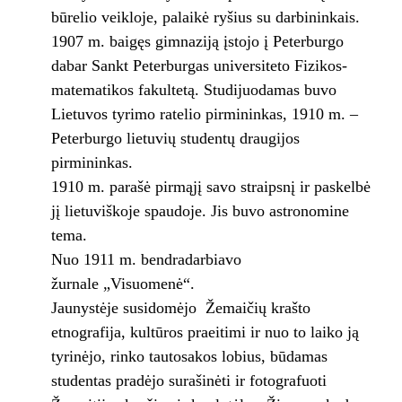
būrelio veikloje, palaikė ryšius su darbininkais.
1907 m. baigęs gimnaziją įstojo į Peterburgo
dabar Sankt Peterburgas universiteto Fizikos-
matematikos fakultetą. Studijuodamas buvo
Lietuvos tyrimo ratelio pirmininkas, 1910 m. –
Peterburgo lietuvių studentų draugijos
pirmininkas.
1910 m. parašė pirmąjį savo straipsnį ir paskelbė
jį lietuviškoje spaudoje. Jis buvo astronomine
tema.
Nuo 1911 m. bendradarbiavo
žurnale „Visuomenė“.
Jaunystėje susidomėjo Žemaičių krašto
etnografija, kultūros praeitimi ir nuo to laiko ją
tyrinėjo, rinko tautosakos lobius, būdamas
studentas pradėjo surašinėti ir fotografuoti