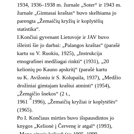
1934, 1936–1938 m. žurnale „Soter“ ir 1943 m.
žurnale „Gimtasai kraštas“ buvo skelbiama jo
parengta „Žemaičių kryžių ir koplytėlių
statistika“.
I.Končiui gyvenant Lietuvoje ir JAV buvo
išleisti šie jo darbai: „Palangos kraštas“ (parašė
kartu su V. Ruokiu, 1925), „Instrukcija
etnografinei medžiagai rinkti“ (1931), „20
kelionių po Kauno apskritį“ (parašė kartu
su K. Avižoniu ir S. Kolupaila, 1937), „Medžio
drožiniai gimtajam kraštui atminti“ (1954),
„Žemaičio šnekos“ (2 t.,
2
1961
1996), „Žemaičių kryžiai ir koplytėlės“
(1965).
Po I. Končiaus mirties buvo išspausdintos jo
knygos „Kelionė į Červenę ir atgal“ (1993),