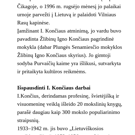
Čikagoje, o 1996 m. rugsėjo mėnesį jo palaikai
urnoje parvežti į Lietuvą ir palaidoti Vilniaus
Rasų kapinėse.­
Įamžinant I. Končiaus atminimą, jo vardu buvo
pavadinta Žlibinų Igno Končiaus pagrindinė
mokykla (dabar Plungės Senamiesčio mokyklos
Žlibinų Igno Končiaus skyrius). Jo gimtoji
sodyba Purvaičių kaime yra išlikusi, sutvarkyta
ir pritaikyta kultūros reikmėms.
Išspausdinti I. Končiaus darbai
I.Končius, derindamas profesinę, švietėjišką ir
visuomeninę veiklą išleido 20 mokslinių knygų,
parašė daugiau kaip 300 mokslo populiarinimo
straipsnių.
1933–1942 m. jis buvo „Lietuviškosios