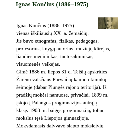
Ignas Končius (1886–1975)
Ignas Končius (1886–1975) –
vienas iškiliausių XX a. žemaičių.
Jis buvo etnografas, fizikas, pedagogas,
profesorius, knygų autorius, muziejų kūrėjas,
liaudies menininkas, tautosakininkas,
visuomenės veikėjas.
Gimė 1886 m. liepos 31 d. Telšių apskrities
Žarėnų valsčiaus Purvaičių kaimo ūkininkų
šeimoje (dabar Plungės rajono teritorija). Iš
pradžių mokėsi namuose, privačiai. 1899 m.
įstojo į Palangos progimnazijos antrąją
klasę. 1903 m. baigęs progimnaziją, toliau
mokslus tęsė Liepojos gimnazijoje.
Mokydamasis dalyvavo slapto moksleivių