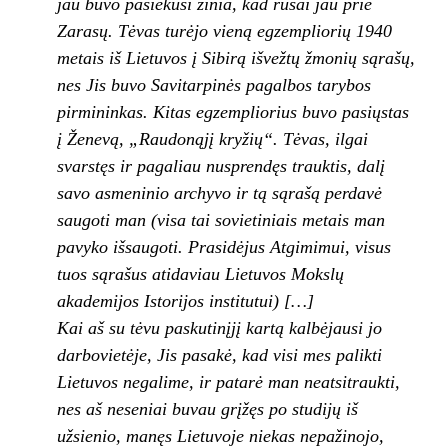
jau buvo pasiekusi žinia, kad rusai jau prie
Zarasų. Tėvas turėjo vieną egzempliorių 1940
metais iš Lietuvos į Sibirą išvežtų žmonių sąrašų,
nes Jis buvo Savitarpinės pagalbos tarybos
pirmininkas. Kitas egzempliorius buvo pasiųstas
į Ženevą, „Raudonąjį kryžių“. Tėvas, ilgai
svarstęs ir pagaliau nusprendęs trauktis, dalį
savo asmeninio archyvo ir tą sąrašą perdavė
saugoti man (visa tai sovietiniais metais man
pavyko išsaugoti. Prasidėjus Atgimimui, visus
tuos sąrašus atidaviau Lietuvos Mokslų
akademijos Istorijos institutui) […]
Kai aš su tėvu paskutinįjį kartą kalbėjausi jo
darbovietėje, Jis pasakė, kad visi mes palikti
Lietuvos negalime, ir patarė man neatsitraukti,
nes aš neseniai buvau grįžęs po studijų iš
užsienio, manęs Lietuvoje niekas nepažinojo,