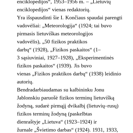
enciklopedijos“, 1953–1956 m. – „Lietuvių
enciklopedijos“ vienas redaktorių.
Yra išspausdinti šie I. Končiaus spaudai parengti
vadovėliai: „Meteorologija“ (1924; tai buvo
pirmasis lietuviškas meteorologijos
vadovėlis), „50 fizikos praktikos
darbų“ (1928), „Fizikos paskaitos“ (1–
3 sąsiuviniai, 1927–1928), „Eksperimentinės
fizikos paskaitos“ (1939). Jis buvo
vienas „Fizikos praktikos darbų“ (1938) leidinio
autorių.
Bendradarbiaudamas su kalbininku Jonu
Jablonskiu paruošė fizikos terminų lietuvišką
žodyną, sudarė pirmąjį dvikalbį (lietuvių–rusų)
fizikos terminų žodyną (paskelbtas
dienraštyje „Lietuva“ (1923–1924) ir
žurnale „Švietimo darbas“ (1924). 1931, 1933,