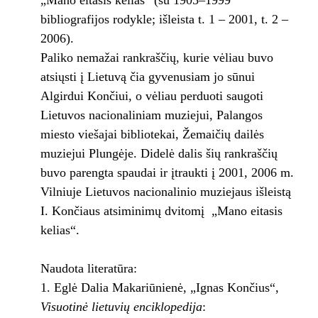
„Mano eitasis kelias“ (su 1905–1999
bibliografijos rodykle; išleista t. 1 – 2001, t. 2 –
2006).
Paliko nemažai rankraščių, kurie vėliau buvo
atsiųsti į Lietuvą čia gyvenusiam jo sūnui
Algirdui Končiui, o vėliau perduoti saugoti
Lietuvos nacionaliniam muziejui, Palangos
miesto viešajai bibliotekai, Žemaičių dailės
muziejui Plungėje. Didelė dalis šių rankraščių
buvo parengta spaudai ir įtraukti į 2001, 2006 m.
Vilniuje Lietuvos nacionalinio muziejaus išleistą
I. Končiaus atsiminimų dvitomį „Mano eitasis
kelias“.
Naudota literatūra:
Eglė Dalia Makariūnienė, „Ignas Končius“,
Visuotinė lietuvių enciklopedija
: