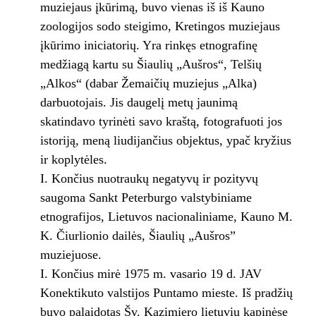
muziejaus įkūrimą, buvo vienas iš iš Kauno
zoologijos sodo steigimo, Kretingos muziejaus
įkūrimo iniciatorių. Yra rinkęs etnografinę
medžiagą kartu su Šiaulių „Aušros“, Telšių
„Alkos“ (dabar Žemaičių muziejus „Alka)
darbuotojais. Jis daugelį metų jaunimą
skatindavo tyrinėti savo kraštą, fotografuoti jos
istoriją, meną liudijančius objektus, ypač kryžius
ir koplytėles.
I. Končius nuotraukų negatyvų ir pozityvų
saugoma Sankt Peterburgo valstybiniame
etnografijos, Lietuvos nacionaliniame, Kauno M.
K. Čiurlionio dailės, Šiaulių „Aušros”
muziejuose.
I. Končius mirė 1975 m. vasario 19 d. JAV
Konektikuto valstijos Puntamo mieste. Iš pradžių
buvo palaidotas Šv. Kazimiero lietuvių kapinėse