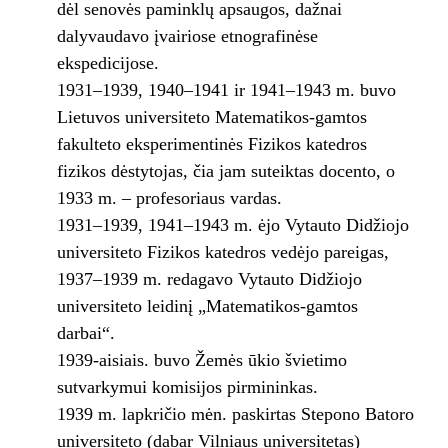
dėl senovės paminklų apsaugos, dažnai
dalyvaudavo įvairiose etnografinėse
ekspedicijose.
1931–1939, 1940–1941 ir 1941–1943 m. buvo
Lietuvos universiteto Matematikos-gamtos
fakulteto eksperimentinės Fizikos katedros
fizikos dėstytojas, čia jam suteiktas docento, o
1933 m. – profesoriaus vardas.
1931–1939, 1941–1943 m. ėjo Vytauto Didžiojo
universiteto Fizikos katedros vedėjo pareigas,
1937–1939 m. redagavo Vytauto Didžiojo
universiteto leidinį „Matematikos-gamtos
darbai“.
1939-aisiais. buvo Žemės ūkio švietimo
sutvarkymui komisijos pirmininkas.
1939 m. lapkričio mėn. paskirtas Stepono Batoro
universiteto (dabar Vilniaus universitetas)