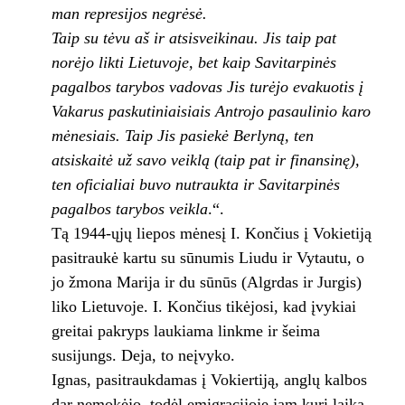
man represijos negrėsė.
Taip su tėvu aš ir atsisveikinau. Jis taip pat
norėjo likti Lietuvoje, bet kaip Savitarpinės
pagalbos tarybos vadovas Jis turėjo evakuotis į
Vakarus paskutiniaisiais Antrojo pasaulinio karo
mėnesiais. Taip Jis pasiekė Berlyną, ten
atsiskaitė už savo veiklą (taip pat ir finansinę),
ten oficialiai buvo nutraukta ir Savitarpinės
pagalbos tarybos veikla
.“.
Tą 1944-ųjų liepos mėnesį I. Končius į Vokietiją
pasitraukė kartu su sūnumis Liudu ir Vytautu, o
jo žmona Marija ir du sūnūs (Algrdas ir Jurgis)
liko Lietuvoje. I. Končius tikėjosi, kad įvykiai
greitai pakryps laukiama linkme ir šeima
susijungs. Deja, to neįvyko.
Ignas, pasitraukdamas į Vokiertiją, anglų kalbos
dar nemokėjo, todėl emigracijoje jam kurį laiką