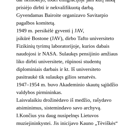
prisiėjo dirbti ir nekvalifikuotą darbą.
Gyvendamas Bairoite organizavo Savitarpio
pagalbos komitetą.
1949 m. persikėlė gyventi į JAV,
įsikūrė Bostone (JAV), dirbo Tafto universiteto
Fizikinių tyrimų laboratorijoje, kurios dabais
naudojosi ir NASA. Sulaukęs pensijinio amžiaus
liko dirbti universitete, rūpinosi studentų
diplominiais darbais ir kt. Iš universiteto
pasitraukė tik sulaukęs gilios senatvės.
1947–1954 m. buvo Akademinio skautų sąjūdžio
valdybos pirmininkas.
Laisvalaikiu drožinėdavo iš medžio, rašydavo
atsiminimus, sistemindavo savo archyvą.
I.Končius yra daug nusipelnęs Lietuvos
muziejininkystei. Jis inicijavo Kauno „Tėviškės“