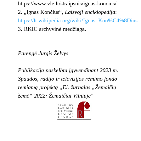
https://www.vle.lt/straipsnis/ignas-koncius/.
„Ignas Končius“,
Laisvoji enciklopedija
:
https://lt.wikipedia.org/wiki/Ignas_Kon%C4%8Dius
.
RKIC archyvinė medžiaga.
Parengė Jurgis Želvys
Publikacija paskelbta įgyvendinant 2023 m.
Spaudos, radijo ir televizijos rėmimo fondo
remiamą projektą „El. žurnalas „Žemaičių
žemė“ 2022: Žemaičiai Vilniuje“