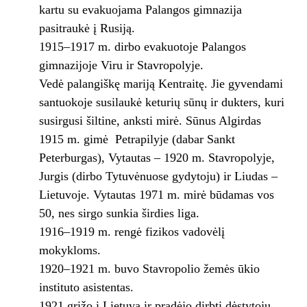
kartu su evakuojama Palangos gimnazija
pasitraukė į Rusiją.
1915–1917 m. dirbo evakuotoje Palangos
gimnazijoje Viru ir Stavropolyje.
Vedė palangiškę mariją Kentraitę. Jie gyvendami
santuokoje susilaukė keturių sūnų ir dukters, kuri
susirgusi šiltine, anksti mirė. Sūnus Algirdas
1915 m. gimė Petrapilyje (dabar Sankt
Peterburgas), Vytautas – 1920 m. Stavropolyje,
Jurgis (dirbo Tytuvėnuose gydytoju) ir Liudas –
Lietuvoje. Vytautas 1971 m. mirė būdamas vos
50, nes sirgo sunkia širdies liga.
1916–1919 m. rengė fizikos vadovėlį
mokykloms.
1920–1921 m. buvo Stavropolio žemės ūkio
instituto asistentas.
1921 grįžo į Lietuvą ir pradėjo dirbti dėstytoju