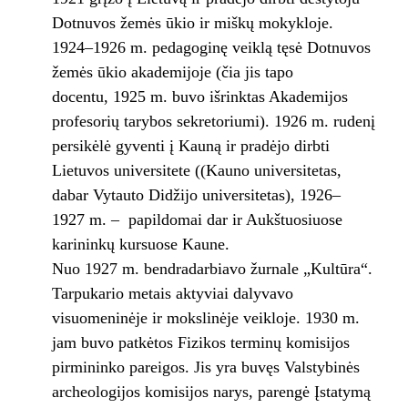
Dotnuvos žemės ūkio ir miškų mokykloje.
1924–1926 m. pedagoginę veiklą tęsė Dotnuvos
žemės ūkio akademijoje (čia jis tapo
docentu, 1925 m. buvo išrinktas Akademijos
profesorių tarybos sekretoriumi). 1926 m. rudenį
persikėlė gyventi į Kauną ir pradėjo dirbti
Lietuvos universitete ((Kauno universitetas,
dabar Vytauto Didžijo universitetas), 1926–
1927 m. – papildomai dar ir Aukštuosiuose
karininkų kursuose Kaune.
Nuo 1927 m. bendradarbiavo žurnale „Kultūra“.
Tarpukario metais aktyviai dalyvavo
visuomeninėje ir mokslinėje veikloje. 1930 m.
jam buvo patkėtos Fizikos terminų komisijos
pirmininko pareigos. Jis yra buvęs Valstybinės
archeologijos komisijos narys, parengė Įstatymą