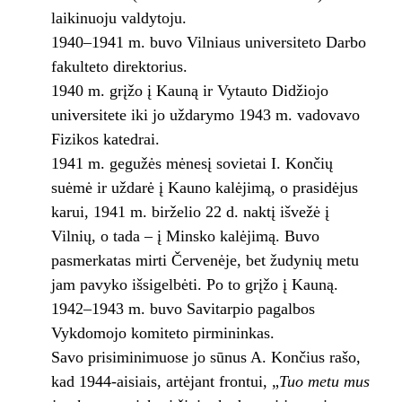
laikinuoju valdytoju.
1940–1941 m. buvo Vilniaus universiteto Darbo
fakulteto direktorius.
1940 m. grįžo į Kauną ir Vytauto Didžiojo
universitete iki jo uždarymo 1943 m. vadovavo
Fizikos katedrai.
1941 m. gegužės mėnesį sovietai I. Končių
suėmė ir uždarė į Kauno kalėjimą, o prasidėjus
karui, 1941 m. birželio 22 d. naktį išvežė į
Vilnių, o tada – į Minsko kalėjimą. Buvo
pasmerkatas mirti Červenėje, bet žudynių metu
jam pavyko išsigelbėti. Po to grįžo į Kauną.
1942–1943 m. buvo Savitarpio pagalbos
Vykdomojo komiteto pirmininkas.
Savo prisiminimuose jo sūnus A. Končius rašo,
kad 1944-aisiais, artėjant frontui, „
Tuo metu mus