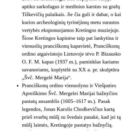
aptiko sarkofagus ir medinius karstus su grafų
Tiškevičių palaikais. Jie čia guli ir dabar, o kai
kurios archeologinių tyrinėjimų metu surastos
vertybės eksponuojamos Kretingos muziejuje.
Šiose Kretingos kapinėse taip pat lankytina ir
vienuolių pranciškonų kapavietė, Pranciškonų
ordino atgaivintojo Lietuvoje tėvo P. Bizausko
O. F. M. kapas (1937 m.), paminklas kariams
savanoriams, koplytėlė su XX a. pr. skulptūra
„Švč. Mergelė Marija“.
Pranciškonų ordino vienuolyno ir Viešpaties
Apreiškimo Švč. Mergelei Marijai bažnyčios
pastatų ansamblis (1605–1617 m.). Pasak
legendos, Jonas Karolis Chodkevičius kartą
prieš svarbų mūšį su švedais pasakė, kad jei tą
mūšį laimės, Kretingoje pastatys bažnyčią.