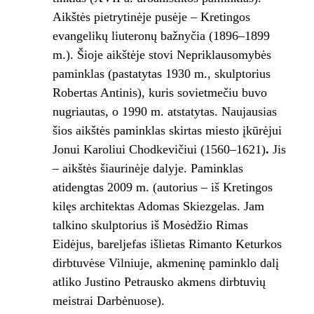
Aikštės pietrytinėje pusėje – Kretingos
evangelikų liuteronų bažnyčia (1896–1899
m.). Šioje aikštėje stovi Nepriklausomybės
paminklas (pastatytas 1930 m., skulptorius
Robertas Antinis), kuris sovietmečiu buvo
nugriautas, o 1990 m. atstatytas. Naujausias
šios aikštės paminklas skirtas miesto įkūrėjui
Jonui Karoliui Chodkevičiui (1560–1621)
.
Jis
– aikštės šiaurinėje dalyje. Paminklas
atidengtas 2009 m. (autorius – iš Kretingos
kilęs architektas Adomas Skiezgelas. Jam
talkino skulptorius iš Mosėdžio Rimas
Eidėjus, bareljefas išlietas Rimanto Keturkos
dirbtuvėse Vilniuje, akmeninę paminklo dalį
atliko Justino Petrausko akmens dirbtuvių
meistrai Darbėnuose).