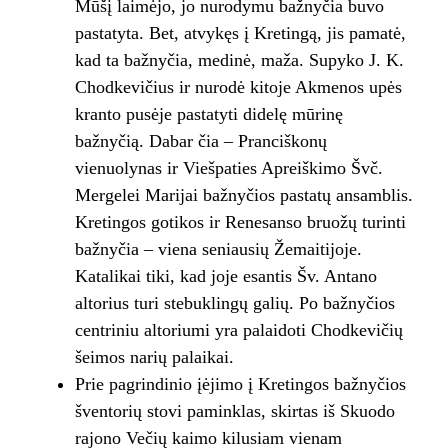
Mūšį laimėjo, jo nurodymu bažnyčia buvo
pastatyta. Bet, atvykęs į Kretingą, jis pamatė,
kad ta bažnyčia, medinė, maža. Supyko J. K.
Chodkevičius ir nurodė kitoje Akmenos upės
kranto pusėje pastatyti didelę mūrinę
bažnyčią. Dabar čia – Pranciškonų
vienuolynas ir Viešpaties Apreiškimo Švč.
Mergelei Marijai bažnyčios pastatų ansamblis.
Kretingos gotikos ir Renesanso bruožų turinti
bažnyčia – viena seniausių Žemaitijoje.
Katalikai tiki, kad joje esantis Šv. Antano
altorius turi stebuklingų galių. Po bažnyčios
centriniu altoriumi yra palaidoti Chodkevičių
šeimos narių palaikai.
Prie pagrindinio įėjimo į Kretingos bažnyčios
šventorių stovi paminklas, skirtas iš Skuodo
rajono Večių kaimo kilusiam vienam