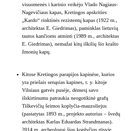
visuomenės i karinio veikėjo Vlado Nagiaus-
Nagevičiaus kapas, Kretingos apskrities
„Kardo“ rinktinės rezistentų kapas (1922 m.,
architektas E. Giedrimas), paminklas lietuvių
tautos kančioms atminti (1989 m., architektas
E. Giedrimas), nemažai kitų iškilių šio krašto
žmonių kapų.
Kitose Kretingos parapijos kapinėse, kurios
yra priešais senąsias kapines, t. y. kitoje
Vilniaus gatvės pusėje, dėmesį savo
išskirtinumu patraukia neogotikinė grafų
Tiškevičių šeimos koplyčia-mauzoliejus
(pastatytas 1893 m., projekto autorius – švedų
architektas Karlas Eduardas Strandmanas).
2014 m. archeologai šios koplyčios rūsyje