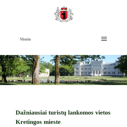
Op
too
Meniu
Dažniausiai turistų lankomos vietos
Kretingos mieste