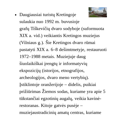
Daugiausiai turistų Kretingoje
sulaukia nuo 1992 m. buvusioje
grafų Tiškevičių dvaro sodyboje (suformuota
XIX a. vid.) veikiantis Kretingos muziejus
(Vilniaus g.). Šie Kretingos dvaro rūmai
pastatyti XIX a. 6–8 dešimtmetyje, restauruoti
1972–1988 metais. Muziejuje daug
šiuolaikiškai įrengtų ir informatyvių
ekspozicijų (istorijos, etnografijos,
archeologijos, dvaro meno vertybių).
Įstiklintoje oranžerijoje – didelis, puikiai
prižiūrimas Žiemos sodas, kuriame yra apie 5
tūkstančiai egzotinių augalų, veikia kavinė-
restoranas. Kitoje gatvės pusėje –
muziejaustradicinių amatų centras, kuriame