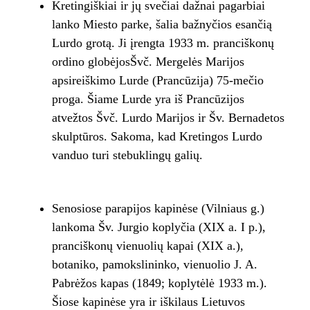
Kretingiškiai ir jų svečiai dažnai pagarbiai
lanko Miesto parke, šalia bažnyčios esančią
Lurdo grotą. Ji įrengta 1933 m. pranciškonų
ordino globėjosŠvč. Mergelės Marijos
apsireiškimo Lurde (Prancūzija) 75-mečio
proga. Šiame Lurde yra iš Prancūzijos
atvežtos Švč. Lurdo Marijos ir Šv. Bernadetos
skulptūros. Sakoma, kad Kretingos Lurdo
vanduo turi stebuklingų galių.
Senosiose parapijos kapinėse (Vilniaus g.)
lankoma Šv. Jurgio koplyčia (XIX a. I p.),
pranciškonų vienuolių kapai (XIX a.),
botaniko, pamokslininko, vienuolio J. A.
Pabrėžos kapas (1849; koplytėlė 1933 m.).
Šiose kapinėse yra ir iškilaus Lietuvos