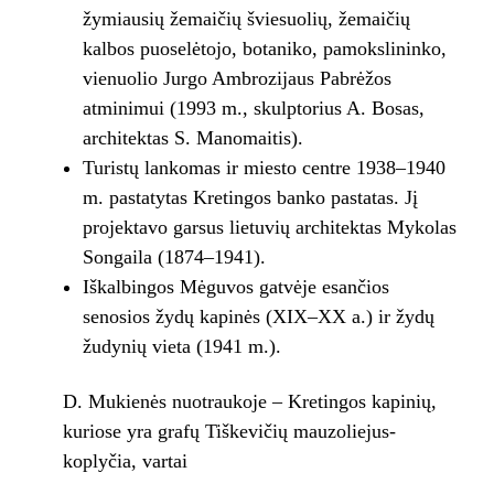
žymiausių žemaičių šviesuolių, žemaičių
kalbos puoselėtojo, botaniko, pamokslininko,
vienuolio Jurgo Ambrozijaus Pabrėžos
atminimui (1993 m., skulptorius A. Bosas,
architektas S. Manomaitis).
Turistų lankomas ir miesto centre 1938–1940
m. pastatytas Kretingos banko pastatas. Jį
projektavo garsus lietuvių architektas Mykolas
Songaila (1874–1941).
Iškalbingos Mėguvos gatvėje esančios
senosios žydų kapinės (XIX–XX a.) ir žydų
žudynių vieta (1941 m.).
D. Mukienės nuotraukoje – Kretingos kapinių,
kuriose yra grafų Tiškevičių mauzoliejus-
koplyčia, vartai