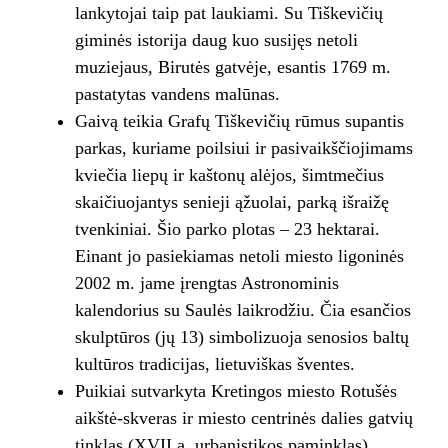
lankytojai taip pat laukiami. Su Tiškevičių
giminės istorija daug kuo susijęs netoli
muziejaus, Birutės gatvėje, esantis 1769 m.
pastatytas vandens malūnas.
Gaivą teikia Grafų Tiškevičių rūmus supantis
parkas, kuriame poilsiui ir pasivaikščiojimams
kviečia liepų ir kaštonų alėjos, šimtmečius
skaičiuojantys senieji ąžuolai, parką išraižę
tvenkiniai. Šio parko plotas – 23 hektarai.
Einant jo pasiekiamas netoli miesto ligoninės
2002 m. jame įrengtas Astronominis
kalendorius su Saulės laikrodžiu. Čia esančios
skulptūros (jų 13) simbolizuoja senosios baltų
kultūros tradicijas, lietuviškas šventes.
Puikiai sutvarkyta Kretingos miesto Rotušės
aikštė-skveras ir miesto centrinės dalies gatvių
tinklas (XVII a. urbanistikos paminklas).