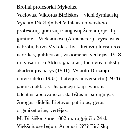
Broliai profesoriai Mykolas,
Vaclovas, Viktoras Biržiškos – vieni žymiausių
Vytauto Didžiojo bei Vilniaus universiteto
profesorių, gimusių ir augusių Žemaitijoje. Jų
gimtinė – Viekšniuose (Akmenės r.). Vyriausias
iš brolių buvo Mykolas. Jis – lietuvių literatūros
istorikas, publicistas, visuomenės veikėjas, 1918
m. vasario 16 Akto signataras, Lietuvos mokslų
akademijos narys (1941), Vytauto Didžiojo
universiteto (1932), Latvijos universiteto (1934)
garbės daktaras. Jis garsėjo kaip įvairiais
talentais apdovanotas, darbštus ir pareigingas
žmogus, didelis Lietuvos patriotas, geras
organizatorius, vertėjas.
M. Biržiška gimė 1882 m. rugpjūčio 24 d.
Viekšniuose bajorų Antano ir???? Biržiškų