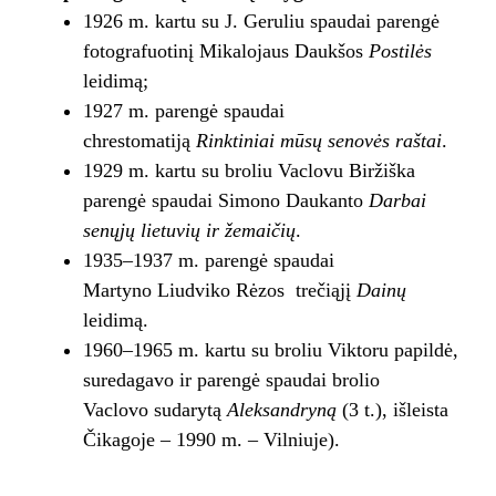
1926 m. kartu su J. Geruliu spaudai parengė
fotografuotinį Mikalojaus Daukšos
Postilės
leidimą;
1927 m. parengė spaudai
chrestomatiją
Rinktiniai mūsų senovės raštai
.
1929 m. kartu su broliu Vaclovu Biržiška
parengė spaudai Simono Daukanto
Darbai
senųjų lietuvių ir žemaičių
.
1935–1937 m. parengė spaudai
Martyno Liudviko Rėzos trečiąjį
Dainų
leidimą.
1960–1965 m. kartu su broliu Viktoru papildė,
suredagavo ir parengė spaudai brolio
Vaclovo sudarytą
Aleksandryną
(3 t.), išleista
Čikagoje – 1990 m. – Vilniuje).