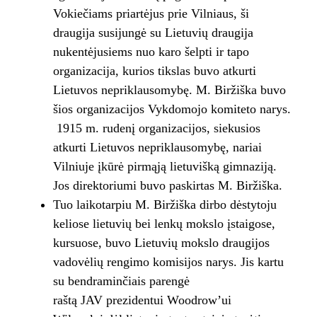
Vokiečiams priartėjus prie Vilniaus, ši
draugija susijungė su Lietuvių draugija
nukentėjusiems nuo karo šelpti ir tapo
organizacija, kurios tikslas buvo atkurti
Lietuvos nepriklausomybę. M. Biržiška buvo
šios organizacijos Vykdomojo komiteto narys.
1915 m. rudenį organizacijos, siekusios
atkurti Lietuvos nepriklausomybę, nariai
Vilniuje įkūrė pirmąją lietuvišką gimnaziją.
Jos direktoriumi buvo paskirtas M. Biržiška.
Tuo laikotarpiu M. Biržiška dirbo dėstytoju
keliose lietuvių bei lenkų mokslo įstaigose,
kursuose, buvo Lietuvių mokslo draugijos
vadovėlių rengimo komisijos narys. Jis kartu
su bendraminčiais parengė
raštą JAV prezidentui Woodrow’ui