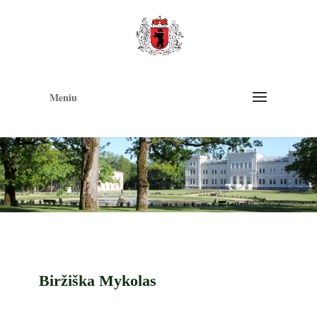
Op
too
Meniu
Biržiška Mykolas