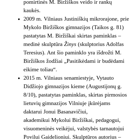
pomirtinės M. Biržiškos veido ir rankų
kaukės.
2009 m. Vilniaus Justiniškių mikrorajone, prie
Mykolo Biržiškos gimnazijos (Taikos g. 81)
pastatytas M. Biržiškai skirtas paminklas
–
medinė skulptūra
Žinys
(skulptorius Adolfas
Teresius). Ant šio paminklo yra išdrožti M.
Biržiškos žodžiai „Pasitikėdami ir budėdami
eikime toliau“.
2015 m. Vilniaus senamiestyje, Vytauto
Didžiojo gimnazijos kieme (Augustijonų g.
8/10), pastatytas paminklas, skirtas pirmosios
lietuvių gimnazijos Vilniuje įkūrėjams
daktarui Jonui Basanavičiui,
akademikui Mykolui Biržiškai, pedagogui,
visuomeninės veikėjui, valstybės tarnautojui
Povilui Gaidelioniui. Skulptūros autorius –