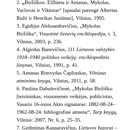
„
Biržiškos: Elžbieta ir Antanas, Mykolas,
Vaclovas ir Viktoras“ [spaudai parengė Albertas
Ružė ir Henrikas Jasiūnas], Vilnius, 1995.
Egidijus Aleksandravičius, „Mykolas
Biržiška“,
Visuotinė lietuvių enciklopedija
, t. 3,
Vilnius, 2003, p. 236.
Algirdas Banevičius,
111 Lietuvos valstybės
1918–1940 politikos veikėjų: enciklopedinis
žinynas,
Vilnius, 1991, p. 41.
Antanas Rimvydas Čaplinskas,
Vilniaus
atminimo knyga,
Vilnius, 2011, p. 58.
Paulina Dabulevičienė, „Mykolas Biržiška:
[teisininkas, visuomenės veikėjas, publicistas,
Vasario 16-osios Akto signataras: 1882-08-24–
1962-08-24: bibliografinė atmena“,
Tarp knygų
,
Vilnius: 2007, Nr. 6, p. 25–35.
Gediminas Kasparavičius,
Lietuvos bajorai –