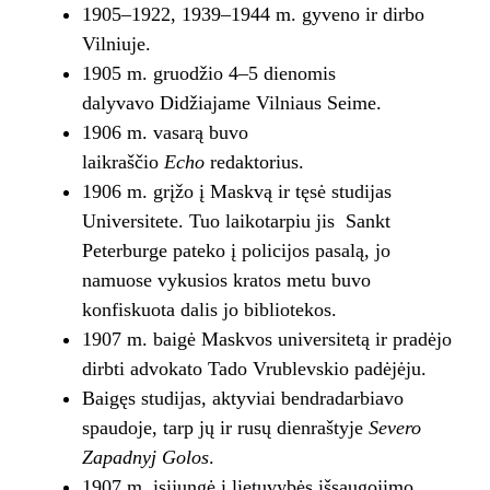
1905–1922, 1939–1944 m. gyveno ir dirbo
Vilniuje.
1905 m. gruodžio 4–5 dienomis
dalyvavo Didžiajame Vilniaus Seime.
1906 m. vasarą buvo
laikraščio
Echo
redaktorius.
1906 m. grįžo į Maskvą ir tęsė studijas
Universitete. Tuo laikotarpiu jis Sankt
Peterburge pateko į policijos pasalą, jo
namuose vykusios kratos metu buvo
konfiskuota dalis jo bibliotekos.
1907 m. baigė Maskvos universitetą ir pradėjo
dirbti advokato Tado Vrublevskio padėjėju.
Baigęs studijas, aktyviai bendradarbiavo
spaudoje, tarp jų ir rusų dienraštyje
Severo
Zapadnyj Golos
.
1907 m. įsijungė į lietuvybės išsaugojimo