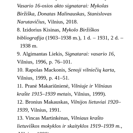
Vasario 16-osios akto signatarai: Mykolas
Biržiška, Donatas Malinauskas, Stanislovas
Narutavičius
, Vilnius, 2018.
Izidorius Kisinas,
Mykolo
Biržiškos
bibliografija
(1903–1938 m.), 1 d. – 1931, 2 d. –
1938 m.
Algimantas Liekis,
Signatarai: vasario 16
,
Vilnius, 1996, p. 76–101.
Rapolas Mackonis,
Senoji vilniečių karta
,
Vilnius, 1999, p. 41–51.
Pranė Makariūnienė,
Vilniuje ir Vilniaus
krašte 1915–1939
metais
, Vilnius, 1999).
Bronius Makauskas,
Vilnijos lietuviai 1920–
1939
, Vilnius, 1991.
Vincas Martinkėnas,
Vilniaus krašto
lietuviškos mokyklos ir skaityklos 1919–1939 m.
,