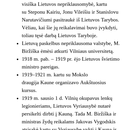
visiška Lietuvos nepriklausomybė, kartu
su Steponu Kairiu, Jonu Vileišiu ir Stanislovu
Narutavičiumi pasitraukė iš Lietuvos Tarybos.
Vėliau, kai šie jų reikalavimai buvo įvykdyti,
toliau tęsė darbą Lietuvos Taryboje.
Lietuvą paskelbus nepriklausoma valstybe, M.
Biržiška ėmėsi atkurti Vilniaus universitetą.
1918 m. pab. – 1919 pr. ėjo Lietuvos švietimo
ministro pareigas.
1919–1921 m. kartu su Mokslo
draugija Kaune organizavo Aukštuosius
kursus.
1919 m. sausio 1 d. Vilnių okupavus lenkų
legionieriams, Lietuvos Vyriausybė nutarė
persikelti dirbti į Kauną. Tada M. Biržiška ir
ministras žydų reikalams Jakovas Vygodskis
atsisakė kartu su Vyriausybe vykti į Kauną ir