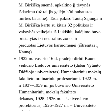
M. Biržišką suėmė, apkaltino jį tėvynės
išdavimu (už tai jis galėjo būti nubaustas
mirties bausme). Tada įsikišo Tautų Sąjunga ir
M. Biržiška kartu su kitais 32 politikos ir
valstybės veikėjais iš Lukiškių kalėjimo buvo
pristatytas iki neutralios zonos ir
perduotas Lietuvos kariuomenei (ištremtas į
Kauną).
1922 m. vasario 16 d. pradėjo dirbti Kaune
veikusio Lietuvos universiteto (dabar Vytauto
Didžiojo universitetas) Humanitarinių mokslų
fakulteto ordinariniu profesoriumi. 1922 m.
ir 1937–1939 m. jis buvo šio Universiteto
Humanitarinių mokslų fakulteto
dekanas, 1925–1926 m. – Universiteto
prorektorius, 1926–1927 m. – Universiteto