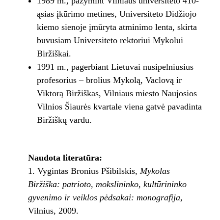
1989 m., pažymint Vilniaus universiteto 410-
ąsias įkūrimo metines, Universiteto Didžiojo
kiemo sienoje įmūryta atminimo lenta, skirta
buvusiam Universiteto rektoriui Mykolui
Biržiškai.
1991 m., pagerbiant Lietuvai nusipelniusius
profesorius – brolius Mykolą, Vaclovą ir
Viktorą Biržiškas, Vilniaus miesto Naujosios
Vilnios Šiaurės kvartale viena gatvė pavadinta
Biržiškų vardu.
Naudota literatūra:
Vygintas Bronius Pšibilskis,
Mykolas
Biržiška: patrioto, mokslininko, kultūrininko
gyvenimo ir veiklos pėdsakai: monografija
,
Vilnius, 2009.