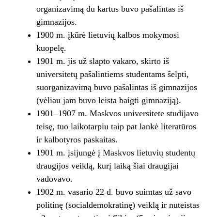
organizavimą du kartus buvo pašalintas iš
gimnazijos.
1900 m. įkūrė lietuvių kalbos mokymosi
kuopelę.
1901 m. jis už slapto vakaro, skirto iš
universitetų pašalintiems studentams šelpti,
suorganizavimą buvo pašalintas iš gimnazijos
(vėliau jam buvo leista baigti gimnaziją).
1901–1907 m. Maskvos universitete studijavo
teisę, tuo laikotarpiu taip pat lankė literatūros
ir kalbotyros paskaitas.
1901 m. įsijungė į Maskvos lietuvių studentų
draugijos veiklą, kurį laiką šiai draugijai
vadovavo.
1902 m. vasario 22 d. buvo suimtas už savo
politinę (socialdemokratinę) veiklą ir nuteistas