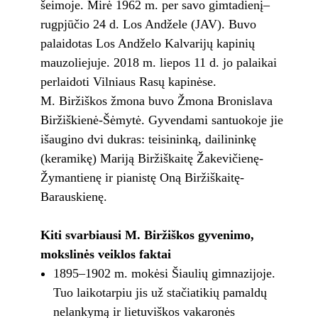
šeimoje. Mirė 1962 m. per savo gimtadienį–
rugpjūčio 24 d. Los Andžele (JAV). Buvo
palaidotas Los Andželo Kalvarijų kapinių
mauzoliejuje. 2018 m. liepos 11 d. jo palaikai
perlaidoti Vilniaus Rasų kapinėse.
M. Biržiškos žmona buvo Žmona Bronislava
Biržiškienė-Šėmytė. Gyvendami santuokoje jie
išaugino dvi dukras: teisininką, dailininkę
(keramikę) Mariją Biržiškaitę Žakevičienę-
Žymantienę ir pianistę Oną Biržiškaitę-
Barauskienę.
Kiti svarbiausi M. Biržiškos gyvenimo,
mokslinės veiklos faktai
1895–1902 m. mokėsi Šiaulių gimnazijoje.
Tuo laikotarpiu jis už stačiatikių pamaldų
nelankymą ir lietuviškos vakaronės