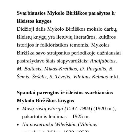
Svarbiausios Mykolo Biržiškos parašytos ir
išleistos knygos
Didžioji dalis Mykolo Biržiškos mokslo darbų,
išleistų knygų yra lietuvių literatūros, kultūros
istorijos ir folkloristikos temomis. Mykolas
Biržiška savo straipsnius periodikoje dažniausiai
pasirašydavo šiais slapyvardžiais:
Analfabetas,
M. Baltasis, Mikas-Krėtikas, D. Pusgudis, B.
Šėmis, Šešėlis, S. Tėvelis, Vilniaus Kelmas
ir kt.
Spaudai parengtos ir išleistos svarbiausios
Mykolo Biržiškos knygos
Mūsų raštų istorija (1547–1904
) (1920 m.),
pakartotinis leidimas – 1925 m.
Na posterunku Wileńskim
(
Vilniaus