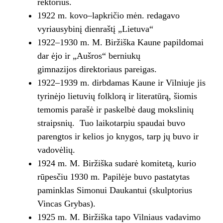
rektorius.
1922 m. kovo–lapkričio mėn. redagavo
vyriausybinį dienraštį „Lietuva“
1922–1930 m. M. Biržiška Kaune papildomai
dar ėjo ir „Aušros“ berniukų
gimnazijos direktoriaus pareigas.
1922–1939 m. dirbdamas Kaune ir Vilniuje jis
tyrinėjo lietuvių folklorą ir literatūrą, šiomis
temomis parašė ir paskelbė daug mokslinių
straipsnių. Tuo laikotarpiu spaudai buvo
parengtos ir kelios jo knygos, tarp jų buvo ir
vadovėlių.
1924 m. M. Biržiška sudarė komitetą, kurio
rūpesčiu 1930 m. Papilėje buvo pastatytas
paminklas Simonui Daukantui (skulptorius
Vincas Grybas).
1925 m. M. Biržiška tapo Vilniaus vadavimo