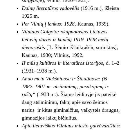
sargyboje
), Wilno, 1920–1922).
Dainų literatūros vadovėlis
(1916 m.), išleista
1925 m.
Per Vilnių į lenkus: 1928
, Kaunas, 1939).
Vilniaus Golgota: okupuotosios Lietuvos
lietuvių darbo ir kančių 1919–1928 metų
dienoraštis
[B. Šėmio iš laikraščių surinktas],
Kaunas, 1930; Vilnius, 1992.
Iš mūsų kultūros ir literatūros istorijos
, d. 1–2
(1931–1938 m.).
Anuo metu Viekšniuose ir Šiauliuose: (iš
1882–1901 m. atsiminimų, pasakojimų ir
raštų“
(1938 m.). Šiame leidinyje jis pateikė
daug atsiminimų, faktų apie savo šeimos
narius ir kitus giminaičius, vaikystės draugus,
gimnazijos laikų bičiulius.
Apie lietuviškus Vilniaus miesto gatvėvardžius: