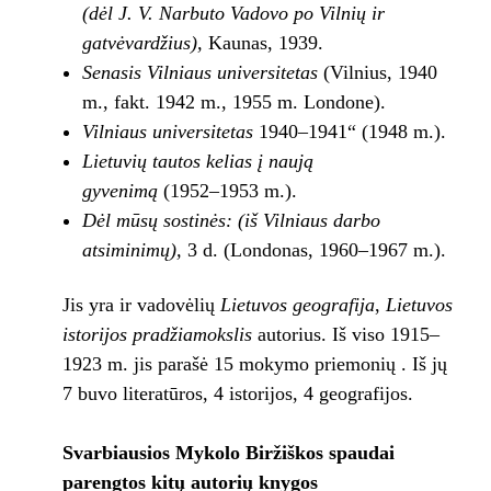
(dėl J. V. Narbuto Vadovo po Vilnių ir
gatvėvardžius),
Kaunas, 1939.
Senasis Vilniaus universitetas
(Vilnius, 1940
m., fakt. 1942 m., 1955 m. Londone).
Vilniaus universitetas
1940–1941“ (1948 m.).
Lietuvių tautos kelias į naują
gyvenimą
(1952–1953 m.).
Dėl mūsų sostinės
: (iš Vilniaus darbo
atsiminimų),
3 d. (Londonas, 1960–1967 m.).
Jis yra ir vadovėlių
Lietuvos geografija
,
Lietuvos
istorijos pradžiamokslis
autorius. Iš viso 1915–
1923 m. jis parašė 15 mokymo priemonių . Iš jų
7 buvo literatūros, 4 istorijos, 4 geografijos.
Svarbiausios Mykolo Biržiškos spaudai
parengtos kitų autorių knygos