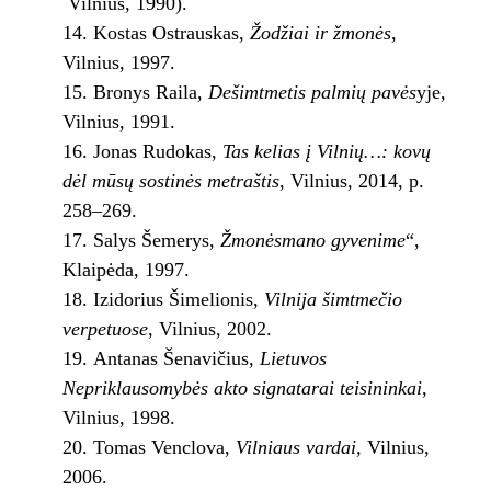
Vilnius, 1990).
Kostas Ostrauskas,
Žodžiai ir žmonės
,
Vilnius, 1997.
Bronys Raila,
Dešimtmetis palmių pavės
yje,
Vilnius, 1991.
Jonas Rudokas,
Tas kelias į Vilnių…: kovų
dėl mūsų sostinės metraštis
, Vilnius, 2014, p.
258–269.
Salys Šemerys,
Žmonės
mano gyvenime
“,
Klaipėda, 1997.
Izidorius Šimelionis,
Vilnija šimtmečio
verpetuose
, Vilnius, 2002.
Antanas Šenavičius,
Lietuvos
Nepriklausomybės akto signatarai teisininkai
,
Vilnius, 1998.
Tomas Venclova,
Vilniaus vardai,
Vilnius,
2006.