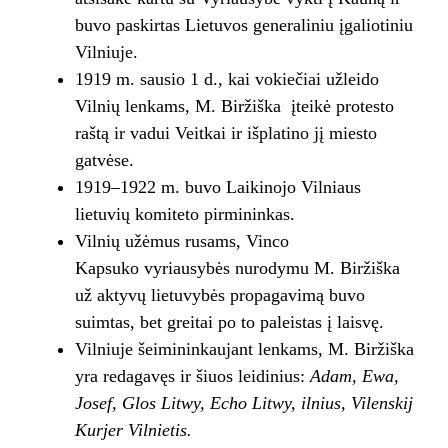
buvo paskirtas Lietuvos generaliniu įgaliotiniu
Vilniuje.
1919 m. sausio 1 d., kai vokiečiai užleido
Vilnių lenkams, M. Biržiška įteikė protesto
raštą ir vadui Veitkai ir išplatino jį miesto
gatvėse.
1919–1922 m. buvo Laikinojo Vilniaus
lietuvių komiteto pirmininkas.
Vilnių užėmus rusams, Vinco
Kapsuko vyriausybės nurodymu M. Biržiška
už aktyvų lietuvybės propagavimą buvo
suimtas, bet greitai po to paleistas į laisvę.
Vilniuje šeimininkaujant lenkams, M. Biržiška
yra redagavęs ir šiuos leidinius:
Adam, Ewa,
Josef, Glos Litwy, Echo Litwy, ilnius, Vilenskij
Kurjer Vilnietis.