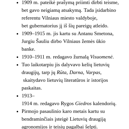
1909 m. pateikė prašymą priimti dirbti teisme,
bet gavo neigiamą atsakymą. Tada įsidarbino
referentu Vilniaus miesto valdyboje,
bet gubernatorius jį iš šių pareigų atleido.
1909–1915 m. jis kartu su Antanu Smetona,
Jurgiu Šauliu dirbo Vilniaus žemės ūkio
banke.
1910–1911 m. redagavo žurnalą
Visuomenė
.
Tuo laikotarpiu jis dalyvavo kelių lietuvių
draugijų, tarp jų
Rūta, Darna, Varpas
,
skaitydavo lietuvių literatūros ir istorijos
paskaitas.
1913–
1914 m. redagavo Rygos
Giedros
kalendorių.
Pirmojo pasaulinio karo metais kartu su
bendraminčiais įsteigė Lietuvių draugiją
agronomijos ir teisių pagalbai šelpti.