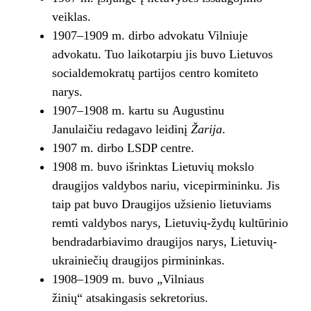
veiklas.
1907–1909 m. dirbo advokatu Vilniuje
advokatu. Tuo laikotarpiu jis buvo Lietuvos
socialdemokratų partijos centro komiteto
narys.
1907–1908 m. kartu su Augustinu
Janulaičiu redagavo leidinį
Žarija
.
1907 m. dirbo LSDP centre.
1908 m. buvo išrinktas Lietuvių mokslo
draugijos valdybos nariu, vicepirmininku. Jis
taip pat buvo Draugijos užsienio lietuviams
remti valdybos narys, Lietuvių-žydų kultūrinio
bendradarbiavimo draugijos narys, Lietuvių-
ukrainiečių draugijos pirmininkas.
1908–1909 m. buvo „Vilniaus
žinių“ atsakingasis sekretorius.