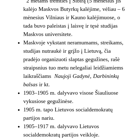
2 metams tremties į Sibirą (5 mėnesius jis
kalėjo Maskvos Butyrkų kalėjime, vėliau – 6
mėnesius Vilniaus ir Kauno kalėjimuose, o
tada buvo paleistas į laisvę ir tęsė studijas
Maskvos universitete.
Maskvoje vykstant neramumams, streikams,
studijas nutraukė ir grįžo į Lietuvą, čia
pradėjo organizuoti slaptas gegužines, rašė
straipsnius tuo metu nelegaliai leidžiamiems
laikraščiams
Naujoji Gadynė, Darbininkų
balsas
ir kt.
1903–1905 m. dalyvavo visose Šiauliuose
vykusiose gegužinėse.
1905 m. tapo Lietuvos socialdemokratų
partijos nariu.
1905–1917 m. dalyvavo Lietuvos
socialdemokratų partijos veikloje.