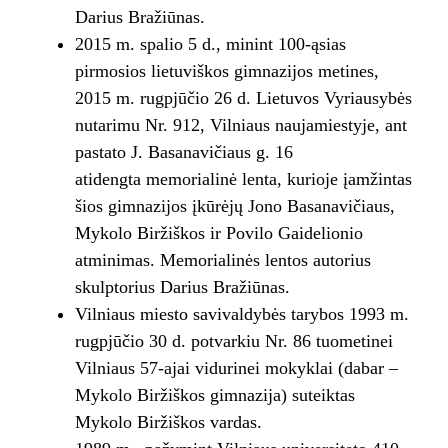
Darius Bražiūnas.
2015 m. spalio 5 d., minint 100-ąsias
pirmosios lietuviškos gimnazijos metines,
2015 m. rugpjūčio 26 d. Lietuvos Vyriausybės
nutarimu Nr. 912, Vilniaus naujamiestyje, ant
pastato J. Basanavičiaus g. 16
atidengta memorialinė lenta, kurioje įamžintas
šios gimnazijos įkūrėjų Jono Basanavičiaus,
Mykolo Biržiškos ir Povilo Gaidelionio
atminimas. Memorialinės lentos autorius
skulptorius Darius Bražiūnas.
Vilniaus miesto savivaldybės tarybos 1993 m.
rugpjūčio 30 d. potvarkiu Nr. 86 tuometinei
Vilniaus 57-ajai vidurinei mokyklai (dabar –
Mykolo Biržiškos gimnazija) suteiktas
Mykolo Biržiškos vardas.