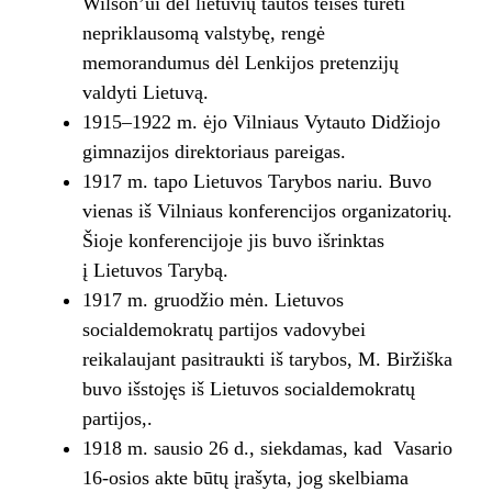
Wilson’ui dėl lietuvių tautos teisės turėti
nepriklausomą valstybę, rengė
memorandumus dėl Lenkijos pretenzijų
valdyti Lietuvą.
1915–1922 m. ėjo Vilniaus Vytauto Didžiojo
gimnazijos direktoriaus pareigas.
1917 m. tapo Lietuvos Tarybos nariu. Buvo
vienas iš Vilniaus konferencijos organizatorių.
Šioje konferencijoje jis buvo išrinktas
į Lietuvos Tarybą.
1917 m. gruodžio mėn. Lietuvos
socialdemokratų partijos vadovybei
reikalaujant pasitraukti iš tarybos, M. Biržiška
buvo išstojęs iš Lietuvos socialdemokratų
partijos,.
1918 m. sausio 26 d., siekdamas, kad Vasario
16-osios akte būtų įrašyta, jog skelbiama