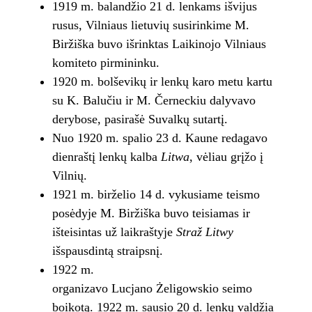
1919 m. balandžio 21 d. lenkams išvijus
rusus, Vilniaus lietuvių susirinkime M.
Biržiška buvo išrinktas Laikinojo Vilniaus
komiteto pirmininku.
1920 m. bolševikų ir lenkų karo metu kartu
su K. Balučiu ir M. Černeckiu dalyvavo
derybose, pasirašė Suvalkų sutartį.
Nuo 1920 m. spalio 23 d. Kaune redagavo
dienraštį lenkų kalba
Litwa
, vėliau grįžo į
Vilnių.
1921 m. birželio 14 d. vykusiame teismo
posėdyje M. Biržiška buvo teisiamas ir
išteisintas už laikraštyje
Straž Litwy
išspausdintą straipsnį.
1922 m.
organizavo Lucjano Żeligowskio seimo
boikotą. 1922 m. sausio 20 d. lenkų valdžia