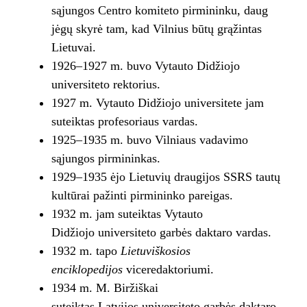
sąjungos Centro komiteto pirmininku, daug
jėgų skyrė tam, kad Vilnius būtų grąžintas
Lietuvai.
1926–1927 m. buvo Vytauto Didžiojo
universiteto rektorius.
1927 m. Vytauto Didžiojo universitete jam
suteiktas profesoriaus vardas.
1925–1935 m. buvo Vilniaus vadavimo
sąjungos pirmininkas.
1929–1935 ėjo Lietuvių draugijos SSRS tautų
kultūrai pažinti pirmininko pareigas.
1932 m. jam suteiktas Vytauto
Didžiojo universiteto garbės daktaro vardas.
1932 m. tapo
Lietuviškosios
enciklopedijos
viceredaktoriumi.
1934 m. M. Biržiškai
suteiktas Latvijos universiteto garbės daktaro