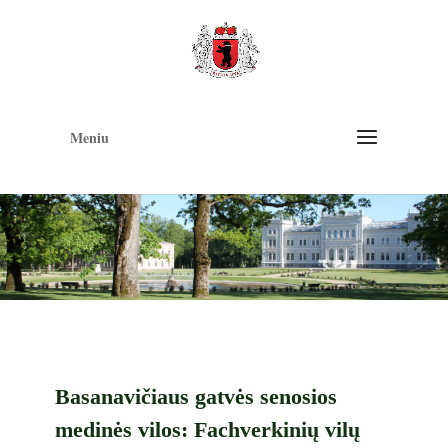
Op
too
Meniu
Basanavičiaus gatvės senosios
medinės vilos: Fachverkinių vilų