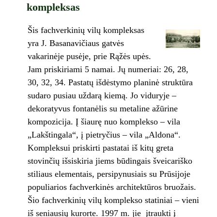
kompleksas
Šis fachverkinių vilų kompleksas
yra J. Basanavičiaus gatvės
vakarinėje pusėje, prie Rąžės upės.
Jam priskiriami 5 namai. Jų numeriai: 26, 28,
30, 32, 34. Pastatų išdėstymo planinė struktūra
sudaro pusiau uždarą kiemą. Jo viduryje –
dekoratyvus fontanėlis su metaline ažūrine
kompozicija. Į šiaurę nuo komplekso – vila
„Lakštingala“, į pietryčius – vila „Aldona“.
Kompleksui priskirti pastatai iš kitų greta
stovinčių išsiskiria jiems būdingais šveicariško
stiliaus elementais, persipynusiais su Prūsijoje
populiarios fachverkinės architektūros bruožais.
Šio fachverkinių vilų komplekso statiniai – vieni
iš seniausių kurorte. 1997 m. jie įtraukti į