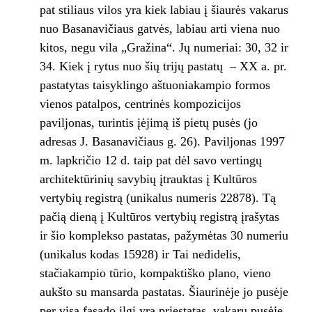
pat stiliaus vilos yra kiek labiau į šiaurės vakarus
nuo Basanavičiaus gatvės, labiau arti viena nuo
kitos, negu vila „Gražina“. Jų numeriai: 30, 32 ir
34. Kiek į rytus nuo šių trijų pastatų – XX a. pr.
pastatytas taisyklingo aštuoniakampio formos
vienos patalpos, centrinės kompozicijos
paviljonas, turintis įėjimą iš pietų pusės (jo
adresas J. Basanavičiaus g. 26). Paviljonas 1997
m. lapkričio 12 d. taip pat dėl savo vertingų
architektūrinių savybių įtrauktas į Kultūros
vertybių registrą (unikalus numeris 22878). Tą
pačią dieną į Kultūros vertybių registrą įrašytas
ir šio komplekso pastatas, pažymėtas 30 numeriu
(unikalus kodas 15928) ir Tai nedidelis,
stačiakampio tūrio, kompaktiško plano, vieno
aukšto su mansarda pastatas. Šiaurinėje jo pusėje
per visą fasado ilgį yra priestatas, vakarų pusėje