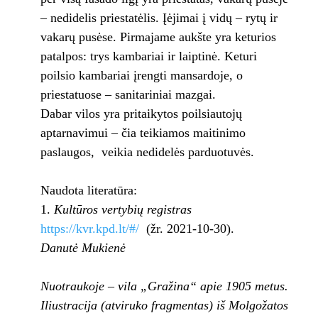
– nedidelis priestatėlis. Įėjimai į vidų – rytų ir
vakarų pusėse. Pirmajame aukšte yra keturios
patalpos: trys kambariai ir laiptinė. Keturi
poilsio kambariai įrengti mansardoje, o
priestatuose – sanitariniai mazgai.
Dabar vilos yra pritaikytos poilsiautojų
aptarnavimui – čia teikiamos maitinimo
paslaugos, veikia nedidelės parduotuvės.
Naudota literatūra:
1.
Kultūros vertybių registras
https://kvr.kpd.lt/#/
(žr. 2021-10-30).
Danutė Mukienė
Nuotraukoje –
vila „Gražina“ apie 1905 metus.
Iliustracija (atviruko fragmentas) iš Molgožatos