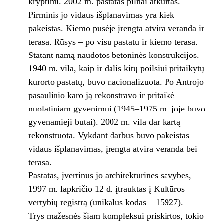
kryptimi. 2002 m. pastatas pilnai atkurtas.
Pirminis jo vidaus išplanavimas yra kiek
pakeistas. Kiemo pusėje įrengta atvira veranda ir
terasa. Rūsys – po visu pastatu ir kiemo terasa.
Statant namą naudotos betoninės konstrukcijos.
1940 m. vila, kaip ir dalis kitų poilsiui pritaikytų
kurorto pastatų, buvo nacionalizuota. Po Antrojo
pasaulinio karo ją rekonstravo ir pritaikė
nuolatiniam gyvenimui (1945–1975 m. joje buvo
gyvenamieji butai). 2002 m. vila dar kartą
rekonstruota. Vykdant darbus buvo pakeistas
vidaus išplanavimas, įrengta atvira veranda bei
terasa.
Pastatas, įvertinus jo architektūrines savybes,
1997 m. lapkričio 12 d. įtrauktas į Kultūros
vertybių registrą (unikalus kodas – 15927).
Trys mažesnės šiam kompleksui priskirtos, tokio