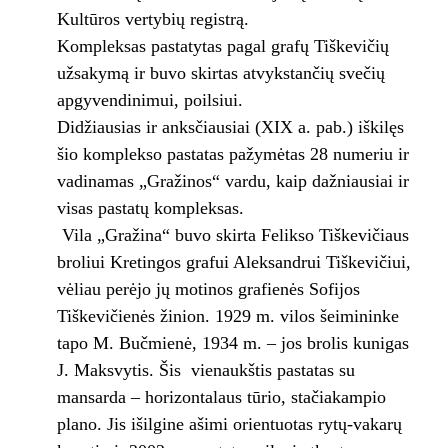
Kultūros vertybių registrą.
Kompleksas pastatytas pagal grafų Tiškevičių
užsakymą ir buvo skirtas atvykstančių svečių
apgyvendinimui, poilsiui.
Didžiausias ir anksčiausiai (XIX a. pab.) iškilęs
šio komplekso pastatas pažymėtas 28 numeriu ir
vadinamas „Gražinos“ vardu, kaip dažniausiai ir
visas pastatų kompleksas.
Vila „Gražina“ buvo skirta Felikso Tiškevičiaus
broliui Kretingos grafui Aleksandrui Tiškevičiui,
vėliau perėjo jų motinos grafienės Sofijos
Tiškevičienės žinion. 1929 m. vilos šeimininke
tapo M. Bučmienė, 1934 m. – jos brolis kunigas
J. Maksvytis. Šis vienaukštis pastatas su
mansarda – horizontalaus tūrio, stačiakampio
plano. Jis išilgine ašimi orientuotas rytų-vakarų