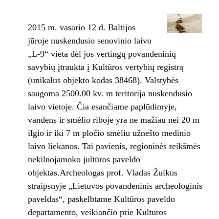
2015 m. vasario 12 d. Baltijos
jūroje nuskendusio senovinio laivo
„L-9“ vieta dėl jos vertingų povandeninių
savybių įtraukta į Kultūros vertybių registrą
(unikalus objekto kodas 38468). Valstybės
saugoma 2500.00 kv. m teritorija nuskendusio
laivo vietoje. Čia esančiame paplūdimyje,
vandens ir smėlio riboje yra ne mažiau nei 20 m
ilgio ir iki 7 m pločio smėliu užnešto medinio
laivo liekanos. Tai pavienis, regioninės reikšmės
nekilnojamoko jultūros paveldo
objektas.Archeologas prof. Vladas Žulkus
straipsnyje „Lietuvos povandeninis archeologinis
paveldas“, paskelbtame Kultūros paveldo
departamento, veikiančio prie Kultūros