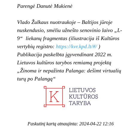
Parengė Danutė Mukienė
Vlado Žulkaus nuotraukoje – Baltijos jūroje
nuskendusio, smėliu užnešto senovinio laivo „L-
9“ liekanų fragmentas (iliustracija iš Kultūros
vertybių registro:
https://kvr.kpd.lt/#/
)
Publikacija paskelbta įgyvendinant 2022 m.
Lietuvos kultūros tarybos remiamą projektą
„Žinoma ir nepažinta Palanga: dešimt virtualių
turų po Palangą“
Paskutinį kartą atnaujinta: 2024-04-22 12:16