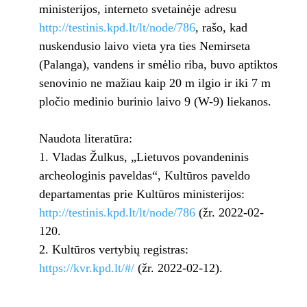
ministerijos, interneto svetainėje adresu
http://testinis.kpd.lt/lt/node/786
, rašo, kad
nuskendusio laivo vieta yra ties Nemirseta
(Palanga), vandens ir smėlio riba, buvo aptiktos
senovinio ne mažiau kaip 20 m ilgio ir iki 7 m
pločio medinio burinio laivo 9 (W-9) liekanos.
Naudota literatūra:
Vladas Žulkus, „Lietuvos povandeninis
archeologinis paveldas“, Kultūros paveldo
departamentas prie Kultūros ministerijos:
http://testinis.kpd.lt/lt/node/786
(žr. 2022-02-
120.
Kultūros vertybių registras:
https://kvr.kpd.lt/#/
(žr. 2022-02-12).