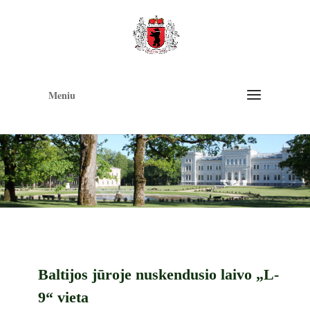
Op
too
Meniu
Baltijos jūroje nuskendusio laivo „L-
9“ vieta