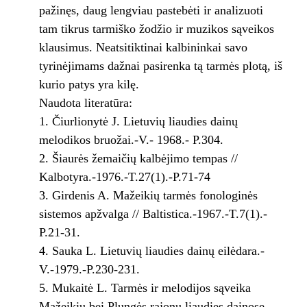
pažinęs, daug lengviau pastebėti ir analizuoti
tam tikrus tarmiško žodžio ir muzikos sąveikos
klausimus. Neatsitiktinai kalbininkai savo
tyrinėjimams dažnai pasirenka tą tarmės plotą, iš
kurio patys yra kilę.
Naudota literatūra:
1. Čiurlionytė J. Lietuvių liaudies dainų
melodikos bruožai.-V.- 1968.- P.304.
2. Šiaurės žemaičių kalbėjimo tempas //
Kalbotyra.-1976.-T.27(1).-P.71-74
3. Girdenis A. Mažeikių tarmės fonologinės
sistemos apžvalga // Baltistica.-1967.-T.7(1).-
P.21-31.
4. Sauka L. Lietuvių liaudies dainų eilėdara.-
V.-1979.-P.230-231.
5. Mukaitė L. Tarmės ir melodijos sąveika
Mažeikių bei Plungės rajonų liaudies dainose.