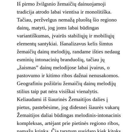
Iš pirmo žvilgsnio žemaičių dainuojamoji
tradicija atrodo labai vientisa ir monolitiška.
Tačiau, peržvelgus nemažą pluoštą šio regiono
dainų, matyti, jog joms labai būdingas
variantiškumas, įvairūs stabiliųjų ir mobiliųjų
elementų santykiai. Išanalizavus kelis šimtus
žemaičių dainų melodijų, randame išties nedaug
esminių intonacinių branduolių, tačiau jų
„žaismas” dainų melodijose labai įvairus, o
pastovumo ir kitimo ribos dažnai nenusakomos.
Geografiniu požiūriu žemaičių dainų melodijų
stilius taip pat nėra visiškai vienalytis.
Keliaudami iš šiaurinės Žemaitijos dalies į
pietus, pastebėsime, jog didesnei šiaurės vakarų
Žemaitijos daliai būdingas melodinis-intonacinis
kompleksas, artėjant prie pietinės regiono ribos,
pamažu krinka. Čia tarytum susidaro kiek kitoks