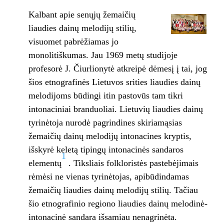
Kalbant apie senųjų žemaičių
liaudies dainų melodijų stilių,
visuomet pabrėžiamas jo
monolitiškumas. Jau 1969 metų studijoje
profesorė J. Čiurlionytė atkreipė dėmesį į tai, jog
šios etnografinės Lietuvos srities liaudies dainų
melodijoms būdingi itin pastovūs tam tikri
intonaciniai branduoliai. Lietuvių liaudies dainų
tyrinėtoja nurodė pagrindines skiriamąsias
žemaičių dainų melodijų intonacines kryptis,
išskyrė keletą tipingų intonacinės sandaros
1
elementų
. Tiksliais folkloristės pastebėjimais
rėmėsi ne vienas tyrinėtojas, apibūdindamas
žemaičių liaudies dainų melodijų stilių. Tačiau
šio etnografinio regiono liaudies dainų melodinė-
intonacinė sandara išsamiau nenagrinėta.