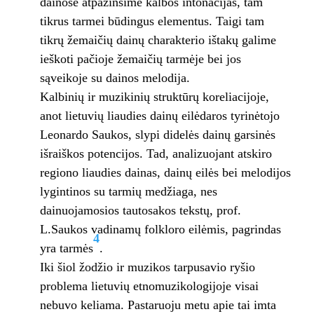
dainose atpažinsime kalbos intonacijas, tam
tikrus tarmei būdingus elementus. Taigi tam
tikrų žemaičių dainų charakterio ištakų galime
ieškoti pačioje žemaičių tarmėje bei jos
sąveikoje su dainos melodija.
Kalbinių ir muzikinių struktūrų koreliacijoje,
anot lietuvių liaudies dainų eilėdaros tyrinėtojo
Leonardo Saukos, slypi didelės dainų garsinės
išraiškos potencijos. Tad, analizuojant atskiro
regiono liaudies dainas, dainų eilės bei melodijos
lygintinos su tarmių medžiaga, nes
dainuojamosios tautosakos tekstų, prof.
L.Saukos vadinamų folkloro eilėmis, pagrindas
4
yra tarmės
.
Iki šiol žodžio ir muzikos tarpusavio ryšio
problema lietuvių etnomuzikologijoje visai
nebuvo keliama. Pastaruoju metu apie tai imta