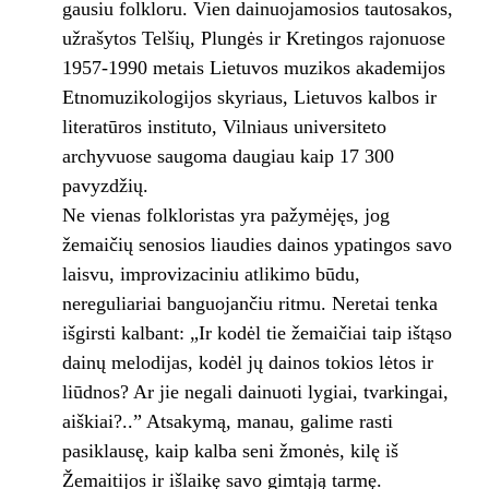
gausiu folkloru. Vien dainuojamosios tautosakos,
užrašytos Telšių, Plungės ir Kretingos rajonuose
1957-1990 metais Lietuvos muzikos akademijos
Etnomuzikologijos skyriaus, Lietuvos kalbos ir
literatūros instituto, Vilniaus universiteto
archyvuose saugoma daugiau kaip 17 300
pavyzdžių.
Ne vienas folkloristas yra pažymėjęs, jog
žemaičių senosios liaudies dainos ypatingos savo
laisvu, improvizaciniu atlikimo būdu,
nereguliariai banguojančiu ritmu. Neretai tenka
išgirsti kalbant: „Ir kodėl tie žemaičiai taip ištąso
dainų melodijas, kodėl jų dainos tokios lėtos ir
liūdnos? Ar jie negali dainuoti lygiai, tvarkingai,
aiškiai?..” Atsakymą, manau, galime rasti
pasiklausę, kaip kalba seni žmonės, kilę iš
Žemaitijos ir išlaikę savo gimtąją tarmę.