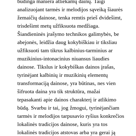
būdinga maniera atliekamų dainų. Taigi
analizuojant tarmės ir melodijos sąveiką šiaurės
žemaičių dainose, tenka remtis prieš dvidešimt,
trisdešimt metų užfiksuota medžiaga.
Šiandieninės įrašymo technikos galimybės, be
abejonės, leidžia daug kokybiškiau ir tiksliau
užfiksuoti tam tikrus kalbinius-tarminius ar
muzikinius-intonacinius niuansus liaudies
dainose. Tikslus ir kokybiškas dainos įrašas,
tyrinėjant kalbinių ir muzikinių elementų
transformaciją dainose, yra būtinas, nes vien
šifruota daina yra tik struktūra, mažai
tepasakanti apie dainos charakterį ir atlikimo
būdą. Svarbu ir tai, jog žmogui, tyrinėjančiam
tarmės ir melodijos tarpusavio ryšius konkrečios
lokalinės tradicijos dainose, kuris yra tos
lokalinės tradicijos atstovas arba yra gerai ją