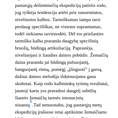
pastarųjų dešimtmečių ekspedicijų patirtis rodo,
jog ryškėja tendencija artėti prie sunormintos,
niveliuotos kalbos. Tarmiškumas tampa tarsi
perdaug specifiškas, ne visiems suprantamas,
todėl siekiama suvienodėti. Dėl tos priežasties
tarmiška kalba praranda daugybę specifinių
bruožų, būdingą artikuliaciją. Paprastėja,
niveliuojasi ir liaudies dainos pobūdis. Žemaičių
daina praranda jai būdingą pulsuojantį,
banguojantį ritmą, pomėgį „įlinguoti” į garsą,
dažnai dainos melodija išdainuojama gana
skubotai. Kaip rodo kalbininkų tyrimų rezultatai,
jaunoji karta yra praradusi daugelį subtilių
šiaurės žemaičių tarmės intonacinių
6
niuansų
.Tad nenuostabu, jog pastarųjų metų
ekspedicijų įrašuose retai aptiksime žemaičiams