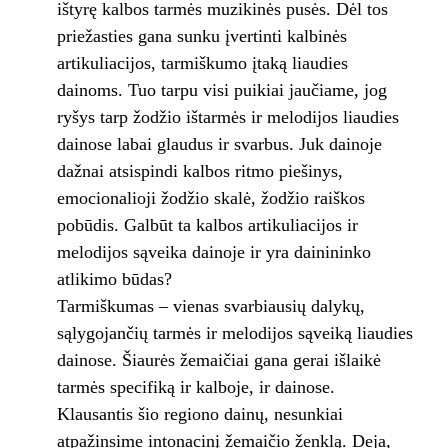
ištyrę kalbos tarmės muzikinės pusės. Dėl tos
priežasties gana sunku įvertinti kalbinės
artikuliacijos, tarmiškumo įtaką liaudies
dainoms. Tuo tarpu visi puikiai jaučiame, jog
ryšys tarp žodžio ištarmės ir melodijos liaudies
dainose labai glaudus ir svarbus. Juk dainoje
dažnai atsispindi kalbos ritmo piešinys,
emocionalioji žodžio skalė, žodžio raiškos
pobūdis. Galbūt ta kalbos artikuliacijos ir
melodijos sąveika dainoje ir yra dainininko
atlikimo būdas?
Tarmiškumas – vienas svarbiausių dalykų,
sąlygojančių tarmės ir melodijos sąveiką liaudies
dainose. Šiaurės žemaičiai gana gerai išlaikė
tarmės specifiką ir kalboje, ir dainose.
Klausantis šio regiono dainų, nesunkiai
atpažinsime intonacinį žemaičio ženklą. Deja,