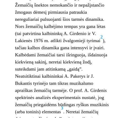
Žemaičių šnektos nemokančio ir nepažįstančio
žmogaus dėmesį pirmiausia patraukia
nereguliariai pulsuojanti šios tarmės dinamika.
Nors žemaičių kalbėjimo tempas yra gana lėtas
(tai patvirtina kalbininkų A. Girdenio ir V.
2
Lakienės 1976 m. atlikti žvalgomieji tyrimai
),
tačiau kalbos dinamika gana intensyvi ir įvairi.
Kalbėdami žemaičiai tarsi išringuoja, išdainuoja
kiekvieną sakinį, neretai kiekvieną žodį,
suteikdami jam atitinkamą „gaidą”.
Neatsitiktinai kalbininkai A. Pakerys ir J.
Bukantis tyrinėjo tam tikras muzikalumo
apraiškas žemaičių tarmėje. O prof. A. Girdenis
spektrinės analizės eksperimentais nustatė, jog
žemaičių priegaidėms būdingas ryškus muzikinis
3
(arba toninis) elementas
. Neretai žemaičių