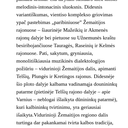
melodinis-intonacinis sluoksnis. Didesnis
variantiškumas, vientiso komplekso griovimas
ypač pastebimas „paribiniuose” Žemaitijos
rajonuose – šiaurinėje Mažeikių ir Akmenės
rajonų dalyje bei pietuose su Užnemunės kraštu
besiribojančiuose Tauragės, Raseinių ir Kelmės
rajonuose. Pati, sakytum, gryniausia,
monolitiškiausia muzikinės dialektologijos
požiūriu – vidurinioji Žemaitijos dalis, apimanti
Telšių, Plungės ir Kretingos rajonus. Didesnėje
šio ploto dalyje kalbama vadinamąja dounininkų
patarme (pietinėje Telšių rajono dalyje – apie
Varnius – neblogai išlaikyta dūnininkų patarmė),
kuri kalbininkų tvirtinimu, yra geriausiai
išaikyta.Vidurinioji Žemaitijos regiono dalis
turtinga dar pakankamai tvirta kalbos tradicija,