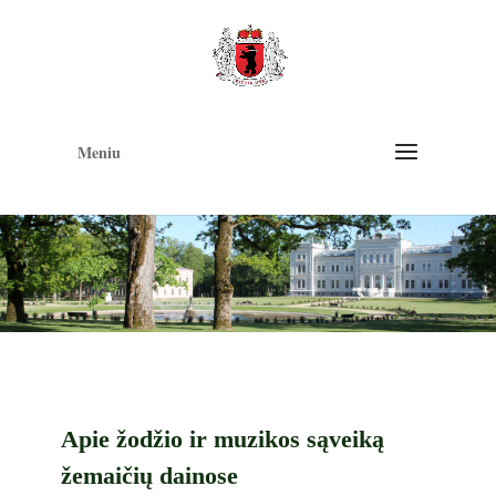
Op
too
Meniu
Apie žodžio ir muzikos sąveiką
žemaičių dainose