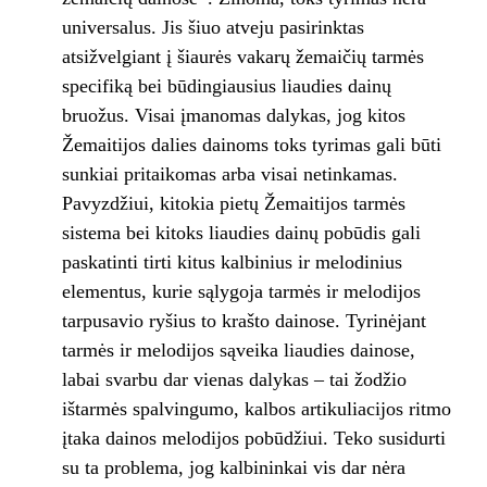
universalus. Jis šiuo atveju pasirinktas
atsižvelgiant į šiaurės vakarų žemaičių tarmės
specifiką bei būdingiausius liaudies dainų
bruožus. Visai įmanomas dalykas, jog kitos
Žemaitijos dalies dainoms toks tyrimas gali būti
sunkiai pritaikomas arba visai netinkamas.
Pavyzdžiui, kitokia pietų Žemaitijos tarmės
sistema bei kitoks liaudies dainų pobūdis gali
paskatinti tirti kitus kalbinius ir melodinius
elementus, kurie sąlygoja tarmės ir melodijos
tarpusavio ryšius to krašto dainose. Tyrinėjant
tarmės ir melodijos sąveika liaudies dainose,
labai svarbu dar vienas dalykas – tai žodžio
ištarmės spalvingumo, kalbos artikuliacijos ritmo
įtaka dainos melodijos pobūdžiui. Teko susidurti
su ta problema, jog kalbininkai vis dar nėra