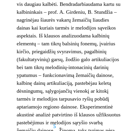
vis daugiau kalbėti. Bendradarbiaudama kartu su
kalbininkais – prof. A. Girdeniu, B. Stundžia –
nagrinėjau šiaurės vakarų žemaičių liaudies
dainas kai kuriais tarmės ir melodijos sąveikos
aspektais. Iš klausos analizuodama kalbinių
elementų – tam tikrų balsinių fonemų, įvairius
kirčio, priegaidžių svyravimus, pagalbinių
(fakultatyvinių) garsų, žodžio galo artikuliacijos
bei tam tikrų melodinių-intonacinių darinių
ypatumus – funkcionavimą žemaičių dainose,
kalbinę dainų artikuliaciją, pastebėjau keletą
dėsningumų, sąlygojančių vienokį ar kitokį
tarmės ir melodijos tarpusavio ryšių pobūdį
aptariamojo regiono dainose. Eksperimentinė
akustinė analizė patvirtino iš klausos užfiksuotus
pastebėjimus ir melodijos sąryšio svarbą
5
žemaičių dainose
. Žinoma, toks tyrimas nėra