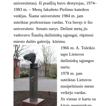
universitetas). Iš pradžių buvo dėstytojas, 1974–
1983 m. – Menų fakulteto Piešimo katedros
vedėjas. Šiame universitete 1984 m. jam
suteiktas profesoriaus vardas. Yra buvęs ir šio
universiteto Senato narys. Dešimt metų jis
vadovavo Šiaulių dailininkų sąjungai, rūpinosi
miesto dailės galerijų kūrimu.
1966 m. A. Toleikis
tapo Lietuvos
dailininkų sąjungos
nariu.
1978 m. jam
suteiktas Lietuvos
nusipelniusio meno
veikėjo vardas.
Jis vienas ir kartu su
kitais menininkais