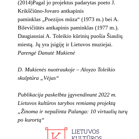
(2014)Pagal jo projektus padarytas poeto J.
Krikščiūno-Jovaro antkapinis
paminklas „Poezijos mūza“ (1973 m.) bei A.
Bilevičiūtės antkapinis paminklas (1977 m.).
Daugiausiai A. Toleikio kūrinių puošia Šiaulių
miestą. Jų yra įsigiję ir Lietuvos muziejai.
Parengė Danutė Mukienė
D. Mukienės nuotraukoje – Aloyzo Toleikio
skulptūra „Vėjas“
Publikacija paskelbta įgyvendinant 2022 m.
Lietuvos kultūros tarybos remiamą projektą
„Žinoma ir nepažinta Palanga: 10 virtualių turų
po kurortą“