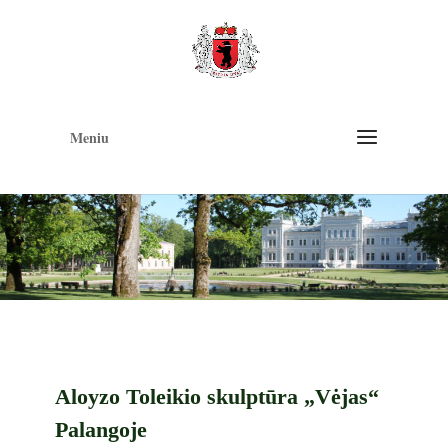
Op
too
Meniu
Aloyzo Toleikio skulptūra „Vėjas“
Palangoje