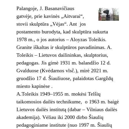
Palangoje, J. Basanavičiaus
gatvėje, prie kavinės „Aitvarai“,
stovii skulptūra „Vėjas“. Ant jos
postamento burodyta, kad skulptūra sukurta
1978 m., o jos autorius – Aloyzas Toleikis.
Granite iškaltas ir skulptūros pavadinimas. A.
Toleikis – Lietuvos dailininkas, skulptorius,
pedagogas. Jis gimė 1931 m. balandžio 12 d.
Gvalduose (Kvėdarnos vlsč.), mirė 2021 m.
gruodžio 17 d. Šiauliuose, palaidotas Gargždų
miesto kapinėse .
A.Toleikis 1949–1955 m. mokėsi Telšių
taikomosios dailės technikume, o 1963 m. baigė
Lietuvos dailės institutą (dabar – Vilniaus dailės
akademija). Vėliau iki 2000 dirbo Šiaulių
pedagoginiame institute (nuo 1997 m. Šiaulių