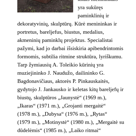
yra sukūręs
paminklinių ir
dekoratyvinių, skulptūrų. Kūrė menininkas ir
portretus, bareljefus, biustus, medalius,
akmeninių paminklų projektus. Specialistai
pažymi, kad jo darbai išsiskiria apibendrintomis
formomis, subtilia ritmine struktūra, lyriškumu.
Tarp žymiausių A. Toleikio kūrinių yra
muziejininko J. Naudužo, dailininko G.
Bagdonavičiaus, aktorės P. Pinkauskaitės,
gydytojo J. Jankausko ir keletas kitų bareljefų ir
biustų, skulptūros „Jaunystė“ (1969 m.),
„Ikaras“ (1971 m.), „Grojanti mergaitė“
(1978 m.), „Dubysa“ (1976 m.), „Rytas“
(1979 m.), „Motinystė“ (1980 m.), „Mergaitė su
dūdelėmis“ (1985 m.), „Laiko ritmai“