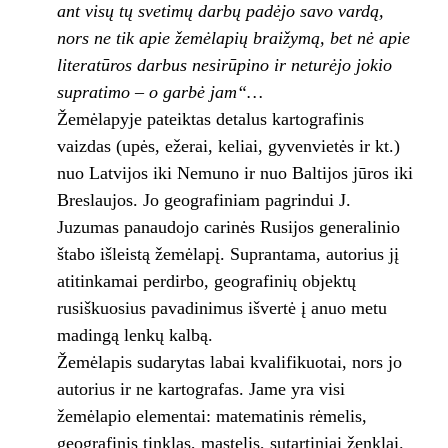
ant visų tų svetimų darbų padėjo savo vardą,
nors ne tik apie žemėlapių braižymą, bet nė apie
literatūros darbus nesirūpino ir neturėjo jokio
supratimo – o garbė jam“…
Žemėlapyje pateiktas detalus kartografinis
vaizdas (upės, ežerai, keliai, gyvenvietės ir kt.)
nuo Latvijos iki Nemuno ir nuo Baltijos jūros iki
Breslaujos. Jo geografiniam pagrindui J.
Juzumas panaudojo carinės Rusijos generalinio
štabo išleistą žemėlapį. Suprantama, autorius jį
atitinkamai perdirbo, geografinių objektų
rusiškuosius pavadinimus išvertė į anuo metu
madingą lenkų kalbą.
Žemėlapis sudarytas labai kvalifikuotai, nors jo
autorius ir ne kartografas. Jame yra visi
žemėlapio elementai: matematinis rėmelis,
geografinis tinklas, mastelis, sutartiniai ženklai.