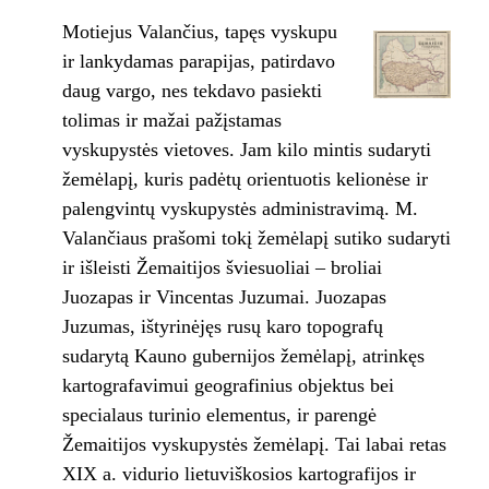
Motiejus Valančius, tapęs vyskupu
ir lankydamas parapijas, patirdavo
daug vargo, nes tekdavo pasiekti
tolimas ir mažai pažįstamas
vyskupystės vietoves. Jam kilo mintis sudaryti
žemėlapį, kuris padėtų orientuotis kelionėse ir
palengvintų vyskupystės administravimą. M.
Valančiaus prašomi tokį žemėlapį sutiko sudaryti
ir išleisti Žemaitijos šviesuoliai – broliai
Juozapas ir Vincentas Juzumai. Juozapas
Juzumas, ištyrinėjęs rusų karo topografų
sudarytą Kauno gubernijos žemėlapį, atrinkęs
kartografavimui geografinius objektus bei
specialaus turinio elementus, ir parengė
Žemaitijos vyskupystės žemėlapį. Tai labai retas
XIX a. vidurio lietuviškosios kartografijos ir