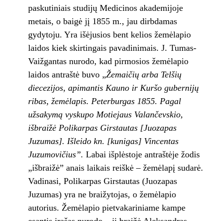
paskutiniais studijų Medicinos akademijoje
metais, o baigė jį 1855 m., jau dirbdamas
gydytoju. Yra išėjusios bent kelios žemėlapio
laidos kiek skirtingais pavadinimais. J. Tumas-
Vaižgantas nurodo, kad pirmosios žemėlapio
laidos antraštė buvo „
Žemaičių arba Telšių
diecezijos, apimantis Kauno ir Kuršo gubernijų
ribas, žemėlapis. Peterburgas 1855. Pagal
užsakymą vyskupo Motiejaus Valančevskio,
išbraižė Polikarpas Girstautas [Juozapas
Juzumas]. Išleido kn. [kunigas] Vincentas
Juzumovičius”.
Labai išplėstoje antraštėje žodis
„išbraižė” anais laikais reiškė – žemėlapį sudarė.
Vadinasi, Polikarpas Girstautas (Juozapas
Juzumas) yra ne braižytojas, o žemėlapio
autorius. Žemėlapio pietvakariniame kampe