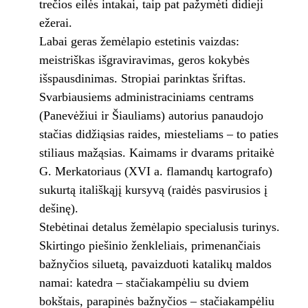
trečios eilės intakai, taip pat pažymėti didieji
ežerai.
Labai geras žemėlapio estetinis vaizdas:
meistriškas išgraviravimas, geros kokybės
išspausdinimas. Stropiai parinktas šriftas.
Svarbiausiems administraciniams centrams
(Panevėžiui ir Šiauliams) autorius panaudojo
stačias didžiąsias raides, miesteliams – to paties
stiliaus mažąsias. Kaimams ir dvarams pritaikė
G. Merkatoriaus (XVI a. flamandų kartografo)
sukurtą itališkąjį kursyvą (raidės pasvirusios į
dešinę).
Stebėtinai detalus žemėlapio specialusis turinys.
Skirtingo piešinio ženkleliais, primenančiais
bažnyčios siluetą, pavaizduoti katalikų maldos
namai: katedra – stačiakampėliu su dviem
bokštais, parapinės bažnyčios – stačiakampėliu