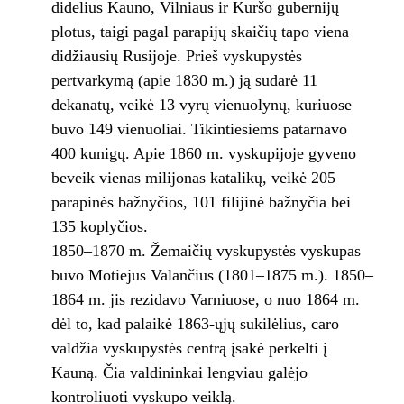
didelius Kauno, Vilniaus ir Kuršo gubernijų
plotus, taigi pagal parapijų skaičių tapo viena
didžiausių Rusijoje. Prieš vyskupystės
pertvarkymą (apie 1830 m.) ją sudarė 11
dekanatų, veikė 13 vyrų vienuolynų, kuriuose
buvo 149 vienuoliai. Tikintiesiems patarnavo
400 kunigų. Apie 1860 m. vyskupijoje gyveno
beveik vienas milijonas katalikų, veikė 205
parapinės bažnyčios, 101 filijinė bažnyčia bei
135 koplyčios.
1850–1870 m. Žemaičių vyskupystės vyskupas
buvo Motiejus Valančius (1801–1875 m.). 1850–
1864 m. jis rezidavo Varniuose, o nuo 1864 m.
dėl to, kad palaikė 1863-ųjų sukilėlius, caro
valdžia vyskupystės centrą įsakė perkelti į
Kauną. Čia valdininkai lengviau galėjo
kontroliuoti vyskupo veiklą.