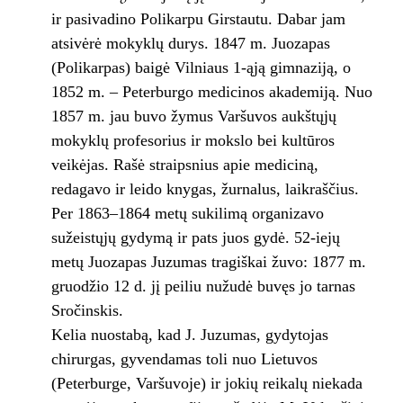
ir pasivadino Polikarpu Girstautu. Dabar jam
atsivėrė mokyklų durys. 1847 m. Juozapas
(Polikarpas) baigė Vilniaus 1-ąją gimnaziją, o
1852 m. – Peterburgo medicinos akademiją. Nuo
1857 m. jau buvo žymus Varšuvos aukštųjų
mokyklų profesorius ir mokslo bei kultūros
veikėjas. Rašė straipsnius apie mediciną,
redagavo ir leido knygas, žurnalus, laikraščius.
Per 1863–1864 metų sukilimą organizavo
sužeistųjų gydymą ir pats juos gydė. 52-iejų
metų Juozapas Juzumas tragiškai žuvo: 1877 m.
gruodžio 12 d. jį peiliu nužudė buvęs jo tarnas
Sročinskis.
Kelia nuostabą, kad J. Juzumas, gydytojas
chirurgas, gyvendamas toli nuo Lietuvos
(Peterburge, Varšuvoje) ir jokių reikalų niekada