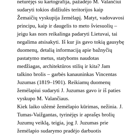
neturėjęs su kartografija, pažadėjo M. Valančiui
sudaryti tokios didžiulės teritorijos kaip
Žemaičių vyskupija žemėlapį. Matyt, vadovavosi
principu, kaip ir daugelis to meto šviesuolių –
jeigu kas nors reikalinga padaryti Lietuvai, tai
negalima atsisakyti. Iš kur jis gavo tokią gausybę
duomenų, detalią informaciją apie bažnyčių
pastatymo metus, statyboms naudotas
medžiagas, architektūros stilių ir kita? Jam
talkino brolis – garbės kanauninkas Vincentas
Juzumas (1819–1901). Reikiamų duomenų
žemėlapiui sudaryti J. Juzumas gavo ir iš paties
vyskupo M. Valančiaus.
Kiek laiko užėmė žemėlapio kūrimas, nežinia. J.
Tumas-Vaižgantas, tyrinėjęs ir aprašęs brolių
Juzumų veiklą, teigia, jog J. Juzumas prie
žemėlapio sudarymo pradėjo darbuotis