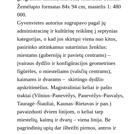
Žemėlapio formatas 84x 94 cm, mastelis 1: 480
000.
Gyvenvietes autorius sugrupavo pagal jų
administracinę ir kultūrinę reikšmę į septynias
kategorijas, o kad jos skirtųsi viena nuo kitos,
pasirinko atitinkamus sutartinius ženklus:
miestams (gubernijų ir pavietų centrams) –
įvairaus dydžio ir konfigūracijos geometrines
figūrėles, o miesteliams (valsčių centrams),
kaimams ir dvarams – skirtingo dydžio
apskritimėlius. Magistraliniai keliai ir pašto
traktai (Vilnius–Panevėžys, Panevėžys–Pasvalys,
Tauragė–Šiauliai, Kaunas–Rietavas ir pan.)
pavaizduoti dviem linijom, o keliai tarp
miestelių, kaimų ir dvarų – viena linija. Be
pagrindinių upių dar išbrėžti pirmos, antros ir