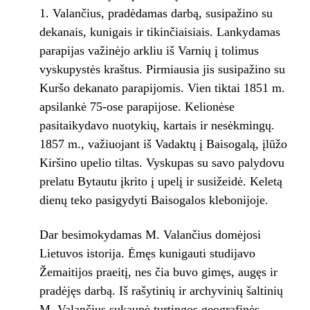
Valančius, pradėdamas darbą, susipažino su
dekanais, kunigais ir tikinčiaisiais. Lankydamas
parapijas važinėjo arkliu iš Varnių į tolimus
vyskupystės kraštus. Pirmiausia jis susipažino su
Kuršo dekanato parapijomis. Vien tiktai 1851 m.
apsilankė 75-ose parapijose. Kelionėse
pasitaikydavo nuotykių, kartais ir nesėkmingų.
1857 m., važiuojant iš Vadaktų į Baisogalą, įlūžo
Kiršino upelio tiltas. Vyskupas su savo palydovu
prelatu Bytautu įkrito į upelį ir susižeidė. Keletą
dienų teko pasigydyti Baisogalos klebonijoje.
Dar besimokydamas M. Valančius domėjosi
Lietuvos istorija. Ėmęs kunigauti studijavo
Žemaitijos praeitį, nes čia buvo gimęs, augęs ir
pradėjęs darbą. Iš rašytinių ir archyvinių šaltinių
M. Valančius sukaupė turtingos geografinės