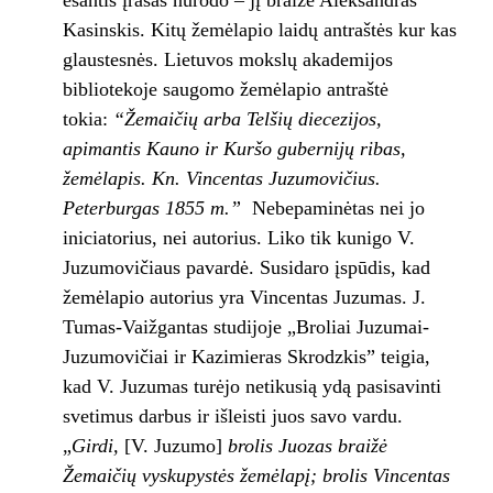
esantis įrašas nurodo – jį braižė Aleksandras
Kasinskis. Kitų žemėlapio laidų antraštės kur kas
glaustesnės. Lietuvos mokslų akademijos
bibliotekoje saugomo žemėlapio antraštė
tokia:
“Žemaičių arba Telšių diecezijos,
apimantis Kauno ir Kuršo gubernijų ribas,
žemėlapis. Kn. Vincentas Juzumovičius.
Peterburgas 1855 m.”
Nebepaminėtas nei jo
iniciatorius, nei autorius. Liko tik kunigo V.
Juzumovičiaus pavardė. Susidaro įspūdis, kad
žemėlapio autorius yra Vincentas Juzumas. J.
Tumas-Vaižgantas studijoje „Broliai Juzumai-
Juzumovičiai ir Kazimieras Skrodzkis” teigia,
kad V. Juzumas turėjo netikusią ydą pasisavinti
svetimus darbus ir išleisti juos savo vardu.
„
Girdi,
[V. Juzumo]
brolis Juozas braižė
Žemaičių vyskupystės žemėlapį; brolis Vincentas