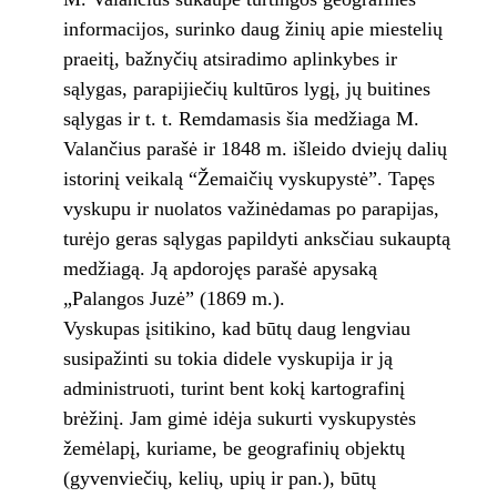
informacijos, surinko daug žinių apie miestelių
praeitį, bažnyčių atsiradimo aplinkybes ir
sąlygas, parapijiečių kultūros lygį, jų buitines
sąlygas ir t. t. Remdamasis šia medžiaga M.
Valančius parašė ir 1848 m. išleido dviejų dalių
istorinį veikalą “Žemaičių vyskupystė”. Tapęs
vyskupu ir nuolatos važinėdamas po parapijas,
turėjo geras sąlygas papildyti anksčiau sukauptą
medžiagą. Ją apdorojęs parašė apysaką
„Palangos Juzė” (1869 m.).
Vyskupas įsitikino, kad būtų daug lengviau
susipažinti su tokia didele vyskupija ir ją
administruoti, turint bent kokį kartografinį
brėžinį. Jam gimė idėja sukurti vyskupystės
žemėlapį, kuriame, be geografinių objektų
(gyvenviečių, kelių, upių ir pan.), būtų