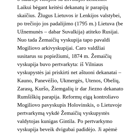
Laikui bėgant keitėsi dekanatų ir parapijų
skaičius. Žlugus Lietuvos ir Lenkijos valstybei,
po trečiojo jos padalijimo (1795 m.) Lietuva (be
Užnemunės – dabar Suvalkija) atiteko Rusijai.
Nuo tada Žemaičių vyskupija tapo pavaldi
Mogiliovo arkivyskupijai. Caro valdžiai
susitarus su popiežiumi, 1874 m. Žemaičių
vyskupija buvo pertvarkyta: iš Vilniaus
vyskupystės jai priskirti net aštuoni dekanatai –
Kauno, Panevėžio, Ukmergės, Utenos, Obelių,
Zarasų, Kuršo, Žiemgalių ir dar Jiezno dekanato
Rumšiškių parapija. Reformų eigą kontroliavo
Mogiliovo pavyskupis Holovinskis, o Lietuvoje
pertvarkymą vykdė Žemaičių vyskupystės
valdytojas kunigas Gintila. Po pertvarkymo
vyskupija beveik dvigubai padidėjo. Ji apėmė