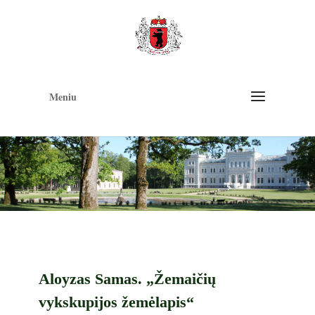
Op
too
Meniu
Aloyzas Samas. „Žemaičių
vykskupijos žemėlapis“