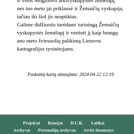
ir visos Mogiliovo arkivyskupystės žemėlapį,
nes tuo metu jai priklausė ir Žemaičių vyskupija,
tačiau iki šiol jis neaptiktas.
Galime didžiuotis turėdami turiningą Žemaičių
vyskupystės žemėlapį ir vertinti jį kaip brangų
ano meto šviesuolių palikimą Lietuvos
kartografijos tyrinėtojams.
Paskutinį kartą atnaujinta: 2024-04-22 12:19
Projektai
Remėjai
D.U.K.
Laiškai
Archyvas
Personalijų archyvas
Atviri duomenys