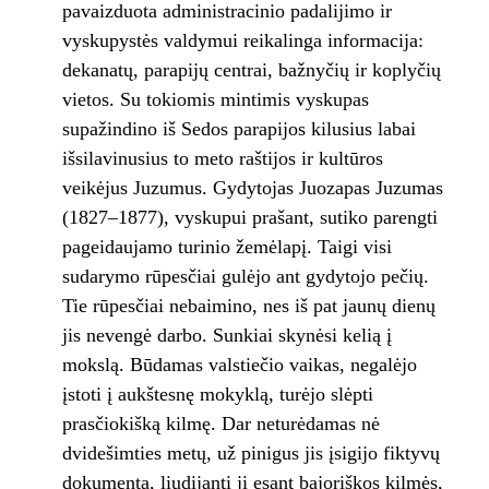
pavaizduota administracinio padalijimo ir
vyskupystės valdymui reikalinga informacija:
dekanatų, parapijų centrai, bažnyčių ir koplyčių
vietos. Su tokiomis mintimis vyskupas
supažindino iš Sedos parapijos kilusius labai
išsilavinusius to meto raštijos ir kultūros
veikėjus Juzumus. Gydytojas Juozapas Juzumas
(1827–1877), vyskupui prašant, sutiko parengti
pageidaujamo turinio žemėlapį. Taigi visi
sudarymo rūpesčiai gulėjo ant gydytojo pečių.
Tie rūpesčiai nebaimino, nes iš pat jaunų dienų
jis nevengė darbo. Sunkiai skynėsi kelią į
mokslą. Būdamas valstiečio vaikas, negalėjo
įstoti į aukštesnę mokyklą, turėjo slėpti
prasčiokišką kilmę. Dar neturėdamas nė
dvidešimties metų, už pinigus jis įsigijo fiktyvų
dokumentą, liudijantį jį esant bajoriškos kilmės,