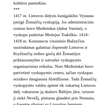
kultūros paminklas.
***
1417 m. Lietuvos didysis kunigaikštis Vytautas
įsteigė Žemaičių vyskupiją. Jos administracinis
centras buvo Medininkai (dabar Varniai), o
vyskupu paskirtas Motiejus Trakiškis. 1414–
1418 m. Konstancos visuotinis Bažnyčios
susirinkimas galutinai išsprendė Lietuvos ir
Kryžiuočių ordino ginčą dėl Žemaitijos
priklausomybės ir sutvarkė vyskupystės
organizacinius reikalus. Nors Medininkai buvo
patvirtinti vyskupystės centru, tačiau vyskupas
rezidavo daugiausia Alsėdžiuose. Tada Žemaičių
vyskupystės valdos apėmė tik vakarinę Lietuvos
dalį: vakaruose ją skalavo Baltijos jūra, rytuose
ji siekė Nevėžį, pietuose glaudėsi prie Nemuno,
o šiaurėje ribojosi su Livonijos žemėmis.